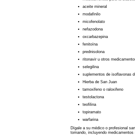
aceite mineral
modafinilo
micofenolato
nefazodona
oxcarbazepina
fenitoína
prednisolona
ritonavir u otros medicamentos
selegilina
suplementos de isoflavonas d
Hierba de San Juan
tamoxifeno o raloxifeno
testolactona
teofilina
topiramato
warfarina
Dígale a su médico o profesional sa
tomando, incluyendo medicamentos si