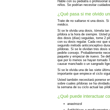
Hable con su pediatra o profesional 
niños. Se podrían necesitar cuidados
¿Qué pasa si me olvido un
Trate de no saltarse ni una dosis. Si
médico.
Si se le olvida una dosis, tómela ta
píldora a la hora de siempre. Usted 
dos dosis (días) seguidas, tome 2 pí
con su dosis regular. Cada vez que se
segundo método anticonceptivo duran
píldoras. Si se le olvidan tres dosis
pedirle consejo. Probablemente neces
paquete y empezar de nuevo. Se debe
que por lo menos se hayan tomado 7 
causar manchado o un sangrado lige
Si se le olvida una de las siete últim
importante que empiece el ciclo sigu
Usted también necesitará ponerse en
sobre cuales píldoras se ha olvidado
la semana de su ciclo actual las píl
¿Qué puede interactuar c
anastrozol
Antibióticos o medicamentos p