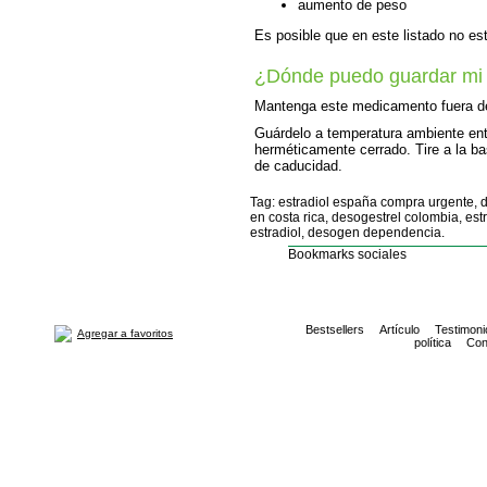
aumento de peso
Es posible que en este listado no es
¿Dónde puedo guardar mi
Mantenga este medicamento fuera de
Guárdelo a temperatura ambiente entr
herméticamente cerrado. Tire a la b
de caducidad.
Tag: estradiol españa compra urgente, de
en costa rica, desogestrel colombia, es
estradiol, desogen dependencia.
Bookmarks sociales
Bestsellers
Artículo
Testimoni
Agregar a favoritos
política
Con