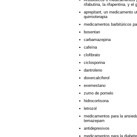
rifabutina, la rifapentina, y el 
aprepitant, un medicamento ut
quimioterapia
medicamentos barbitúricos par
bosentan
carbamazepina
cafeína
clofibrato
ciclosporina
dantroleno
doxercalciferol
exemestano
zumo de pomelo
hidrocortisona
letrozol
medicamentos para la ansieda
temazepam
antidepresivos
medicamentos para la diabetes,