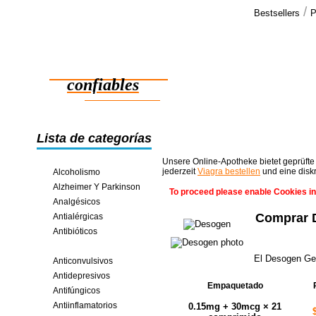
/
Bestsellers
P
Testimo
Recibí mi e
Medicamentos
Muchas graci
pedido! >>
confiables
ahorros en línea
Lista de categorías
Unsere Online-Apotheke bietet geprüfte
jederzeit
Viagra bestellen
und eine disk
Alcoholismo
Alzheimer Y Parkinson
To proceed please enable Cookies in
Analgésicos
Comprar 
Antialérgicas
Antibióticos
Anticonceptivos
El Desogen Gen
Anticonvulsivos
Antidepresivos
Empaquetado
Antifúngicos
Antiinflamatorios
0.15mg + 30mcg × 21