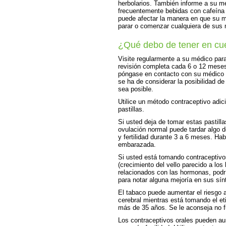
herbolarios. También informe a su mé
frecuentemente bebidas con cafeína 
puede afectar la manera en que su 
parar o comenzar cualquiera de sus
¿Qué debo de tener en cu
Visite regularmente a su médico para
revisión completa cada 6 o 12 meses.
póngase en contacto con su médico pa
se ha de considerar la posibilidad d
sea posible.
Utilice un método contraceptivo adic
pastillas.
Si usted deja de tomar estas pastill
ovulación normal puede tardar algo d
y fertilidad durante 3 a 6 meses. H
embarazada.
Si usted está tomando contraceptivos
(crecimiento del vello parecido a lo
relacionados con las hormonas, podr
para notar alguna mejoría en sus sí
El tabaco puede aumentar el riesgo 
cerebral mientras está tomando el eti
más de 35 años. Se le aconseja no 
Los contraceptivos orales pueden au