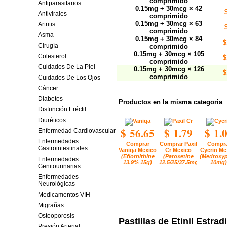
comprimido
Antiparasitarios
0.15mg + 30mcg × 42
Antivirales
comprimido
0.15mg + 30mcg × 63
Artritis
comprimido
Asma
0.15mg + 30mcg × 84
$
Cirugía
comprimido
0.15mg + 30mcg × 105
Colesterol
$
comprimido
Cuidados De La Piel
0.15mg + 30mcg × 126
$
comprimido
Cuidados De Los Ojos
Cáncer
Diabetes
Productos en la misma categoria
Disfunción Eréctil
Diuréticos
$ 56.65
$ 1.79
$ 1.
Enfermedad Cardiovascular
Enfermedades
Comprar
Comprar Paxil
Compra
Gastrointestinales
Vaniqa Mexico
Cr Mexico
Cycrin Me
(Eflornithine
(Paroxetine
(Medroxyp
Enfermedades
13.9% 15g)
12.5/25/37.5mg)
10mg)
Genitourinarias
Enfermedades
Neurológicas
Medicamentos VIH
Migrañas
Osteoporosis
Pastillas de Etinil Estrad
Presión Arterial