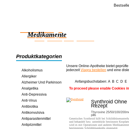
Bestsell
Feedba
Danke für i
Zuverlässige
Pillen erhal
testen >>
Medikamente
intelligent Einsparungen online
Produktkategorien
Unsere Online-Apotheke bietet geprüfte
jederzeit
Viagra bestellen
und eine disk
Alkoholismus
Allergiker
Anfangsbuchstaben:
A
B
C
D
E
Alzheimer Und Parkinson
Analgetika
To proceed please enable Cookies in
Anti-Depressiva
Anti-Virus
Synthroid Ohne
Rezept
Antibiotika
Thyroxine 25/50/100/200m
Antikonvulsiva
pills
Antiparasitenmittel
Generisches Synthroid hilft bei Schilddrüsenunterf
und behandelt bzw. unterdrückt bestimmte Kropfar
Antipilzmittel
wird es mit Operationen und anderen Medikamenten
bestimmtem Schilddrüsenkrebs eingesetzt.