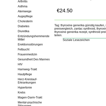
Arthritis
Asthma
€24.50
Jetzt Kaufen!
Atemwege
Augepflege
Cholesterin
Tag: thyroxine generika günstig kaufen, 
Diabetes
preisvergleich, zantac synthroid, thyrox
Diuretika
thyroxine generika rezept, synthroid pre
teilen.
Entzündungshemmende
Mittel
Soziale Lesezeichen
Erektionsstörungen
Fettsucht
Frauenmedizin
Gesundheit Des Mannes
HIV
Harnweg-Trakt
Hautpflege
Herz-Kreislauf-
Erkrankungen
Hypertonie
Krebs
Magen-Darm-Trakt
Mental-psychische
Störungen