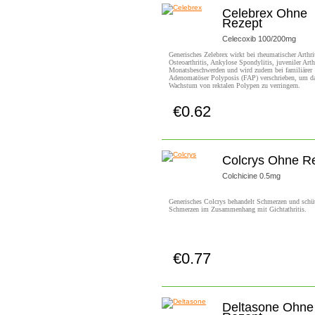
Celebrex Ohne
Rezept
Celecoxib 100/200mg
Generisches Zelebrex wirkt bei rheumatischer Arthrit
Osteoarthritis, Ankylose Spondylitis, juveniler Arth
Monatsbeschwerden und wird zudem bei familiärer
Adenomatöser Polyposis (FAP) verschrieben, um d
Wachstum von rektalen Polypen zu verringern.
€0.62
Jetzt Kaufen!
Colcrys Ohne R
Colchicine 0.5mg
Generisches Colcrys behandelt Schmerzen und schüt
Schmerzen im Zusammenhang mit Gichtathritis.
€0.77
Jetzt Kaufen!
Deltasone Ohne