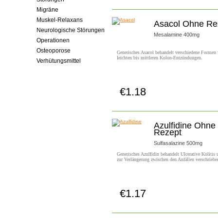
Migräne
Muskel-Relaxans
Asacol Ohne Re
Neurologische Störungen
Mesalamine 400mg
Operationen
Osteoporose
Generisches Asacol behandelt verschiedene Formen
leichten bis mittleren Kolon-Entzündungen.
Verhütungsmittel
€1.18
Jetzt Kaufen!
Azulfidine Ohne
Rezept
Sulfasalazine 500mg
Generisches Azulfidin behandelt Ulcerative Kolitis
zur Verlängerung zwischen den Anfällen verschriebe
€1.17
Jetzt Kaufen!