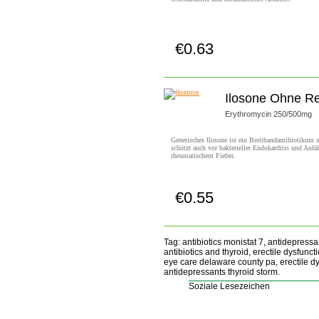
€0.63
Jetzt Kaufen!
Ilosone Ohne R
Erythromycin 250/500mg
Generisches Ilosone ist ein Breitbandantibiotikum 
schützt auch vor bakterieller Endokarditis und Anfäl
rheumatischem Fieber.
€0.55
Jetzt Kaufen!
Tag: antibiotics monistat 7, antidepressa
antibiotics and thyroid, erectile dysfun
eye care delaware county pa, erectile dy
antidepressants thyroid storm.
Soziale Lesezeichen