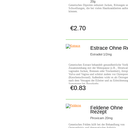
20g
Generisches Diprolen reduziert Jucken, Rötungen u
Schwellungen, die bei vielen Hautkrankheiten auftr
können.
€2.70
Jetzt Kaufen!
Estrace Ohne R
Estradiol 1/2mg
Generisches Estrace behandelt gesundheitliche Vorfä
Zusammenhang mit der Menopause (z.B., Hitzewal
vaginales Jucken, Brennen oder Trockenheit), Atrop
Vulva und Vagina und schützt zudem vor Osteopor
(Knochenschwund). Außerdem wirkt es als Östrogen
nach dem Versagen der Eileiter und zu Erleichterung
Symptome bei Brustkrebs.
€0.83
Jetzt Kaufen!
Feldene Ohne
Rezept
Piroxicam 20mg
Generisches Felden hilft bei der Behandlung von
Osteoarthritis und rheumatischer Arthritis.