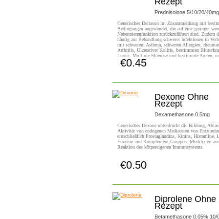
Rezept
Prednisolone 5/10/20/40mg
Generisches Deltason im Zusammenhang mit best
Bedingungen angewendet, die auf eine geringer wer
Nebennierenfunktion zurückzuführen sind. Zudem d
häufig zur Behandlung schwerer Infektionen in Ver
mit schwerem Asthma, schweren Allergien, rheumat
Arthritis, Ulzerativer Kolitis, bestimmten Bluterkr
Lupus, Multiple Sklerose und bestimmte Augen- u
€0.45
Hautzustände.
Jetzt Kaufen!
Dexone Ohne
Rezept
Dexamethasone 0.5mg
Generisches Dexone unterdrückt die Bildung, Abla
Aktivität von endogenen Mediatoren von Entzündu
einschließlich Prostaglandins, Kinins, Histamine,
Enzyme und Komplement-Gruppen. Modifiziert auc
Reaktion des körpereigenen Immunsystems.
€0.50
Jetzt Kaufen!
Diprolene Ohne
Rezept
Betamethasone 0.05% 10/