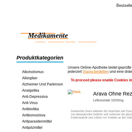
Bestsell
Feedba
Ihre E-Mail 
Zuverlässige
und der einz
>>
Medikamente
intelligent Einsparungen online
Produktkategorien
Unsere Online-Apotheke bietet geprüfte
jederzeit
Viagra bestellen
und eine disk
Alkoholismus
Allergiker
To proceed please enable Cookies in
Alzheimer Und Parkinson
Analgetika
Arava Ohne Rez
Anti-Depressiva
Leflunomide 10/20mg
Anti-Virus
Antibiotika
Generisches Arava reduziert die Anzeichen und Sy
von rheumatischer Arthritis und verbessert die phys
Antikonvulsiva
Funktionalität und schützt vor Schäden an den Gel
Antiparasitenmittel
Antipilzmittel