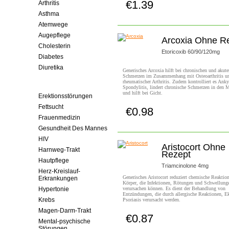
€1.39
Arthritis
Jetzt Kaufen!
Asthma
Atemwege
Augepflege
Arcoxia Ohne R
Cholesterin
Etoricoxib 60/90/120mg
Diabetes
Diuretika
Generisches Arcoxia hilft bei chronischen und akute
Schmerzen im Zusammenhang mit Osteoarthritis u
Entzündungshemmende
rheumatischer Arthritis. Zudem kontrolliert es Anky
Mittel
Spondylitis, lindert chronische Schmerzen in den 
und hilft bei Gicht.
Erektionsstörungen
Fettsucht
€0.98
Jetzt Kaufen!
Frauenmedizin
Gesundheit Des Mannes
HIV
Aristocort Ohne
Harnweg-Trakt
Rezept
Hautpflege
Triamcinolone 4mg
Herz-Kreislauf-
Generisches Aristocort reduziert chemische Reaktio
Erkrankungen
Körper, die Infektionen, Rötungen und Schwellung
Hypertonie
verursachen können. Es dient der Behandlung von
Entzündungen, die durch allergische Reaktionen, 
Krebs
Psoriasis verursacht werden.
Magen-Darm-Trakt
€0.87
Jetzt Kaufen!
Mental-psychische
Störungen