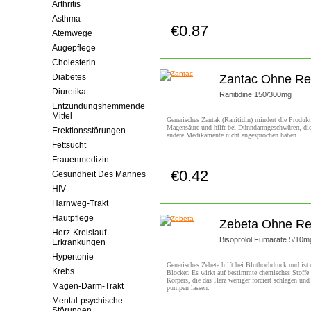
Arthritis
Asthma
€0.87
Jetzt Kaufen!
Atemwege
Augepflege
Cholesterin
Diabetes
Zantac Ohne Re
Diuretika
Ranitidine 150/300mg
Entzündungshemmende
Mittel
Generisches Zantak (Ranitidin) mindert die Produk
Magensäure und hilft bei Dünndarmgeschwüren, die
Erektionsstörungen
andere Medikamente nicht angesprochen haben.
Fettsucht
Frauenmedizin
€0.42
Gesundheit Des Mannes
Jetzt Kaufen!
HIV
Harnweg-Trakt
Hautpflege
Zebeta Ohne Re
Herz-Kreislauf-
Bisoprolol Fumarate 5/10m
Erkrankungen
Hypertonie
Generisches Zebeta hilft bei Bluthochdruck und ist 
Krebs
Blocker. Es wirkt auf bestimmte chemisches Stoffe
Körpers, die das Herz weniger forciert schlagen und
Magen-Darm-Trakt
pumpen lassen.
Mental-psychische
Störungen