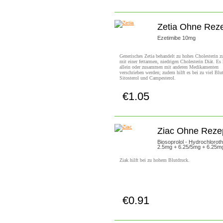
Zetia Ohne Rez
Ezetimibe 10mg
Generisches Zetia behandelt zu hohes Cholesterin
mit einer fettarmen, niedrigen Cholesterin Diät. Es
allein oder zusammen mit anderen Medikamenten
verschrieben werden; zudem hilft es bei zu viel Blu
Sitosterol und Campesterol.
€1.05
Jetzt Kaufen!
Ziac Ohne Reze
Biosoprolol - Hydrochloroth
2.5mg + 6.25/5mg + 6.25m
Ziak hilft bei zu hohem Blutdruck.
€0.91
Jetzt Kaufen!