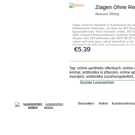
Ziagen Ohne Re
Abacavir 300mg
Ziagen (Abacavir) behandelt in Kombination mit an
Medikamenten Infektionen, die durch das HIV-Vir
Immunodeficiency Virus) verursacht werden. HIV k
AIDS (Acquired Immunodeficiency Syndrom) führe
Abacavir heilt HIV-Infektionen oder AIDS NICHT 
schützt auch nicht davor; jedoch kontrolliert es die
Vermehrung der HIV-Viren und verlangsamt die Zer
€5.39
des Immunsystems.
Jetzt Kaufen!
Tag: online apotheke offenbach, online-
einmal, antibiotika in pflanzen, online 
mundpilz, antibiotika zuzahlungsbefreit, a
Soziale Lesezeichen
Bestsellers
Artikel
Kundenreferen
Lesezeichen
setzen