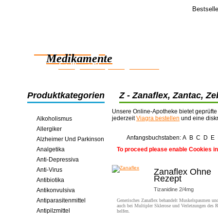
Bestsell
Feedba
Hi.
Zuverlässige
Ich wollte 
großartigen
Medikamente
intelligent Einsparungen online
Produktkategorien
Z - Zanaflex, Zantac, Zeb
Ziagen, Zithromax, Zoc
Unsere Online-Apotheke bietet geprüfte
jederzeit
Viagra bestellen
und eine disk
Alkoholismus
Allergiker
Anfangsbuchstaben:
A
B
C
D
E
Alzheimer Und Parkinson
Analgetika
To proceed please enable Cookies in
Anti-Depressiva
Anti-Virus
Zanaflex Ohne
Rezept
Antibiotika
Tizanidine 2/4mg
Antikonvulsiva
Antiparasitenmittel
Generisches Zanaflex behandelt Muskelspasmen un
auch bei Multipler Sklerose und Verletzungen des 
Antipilzmittel
helfen.