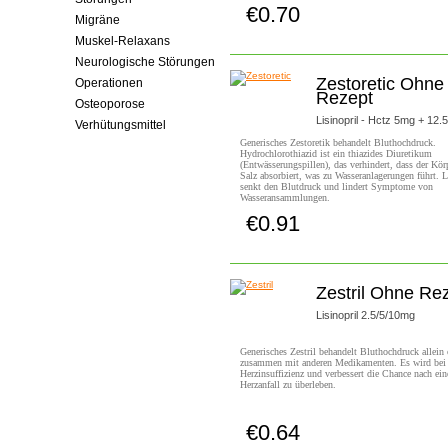
€0.70
Jetzt Kaufen!
Migräne
Muskel-Relaxans
Neurologische Störungen
Zestoretic Ohne
Operationen
Rezept
Osteoporose
Lisinopril - Hctz 5mg + 12
Verhütungsmittel
Generisches Zestoretik behandelt Bluthochdruck.
Hydrochlorothiazid ist ein thiazides Diuretikum
(Entwässerungspillen), das verhindert, dass der Körp
Salz absorbiert, was zu Wasseranlagerungen führt. L
senkt den Blutdruck und lindert Symptome von
Wasseransammlungen.
€0.91
Jetzt Kaufen!
Zestril Ohne Re
Lisinopril 2.5/5/10mg
Generisches Zestril behandelt Bluthochdruck allein 
zusammen mit anderen Medikamenten. Es wird bei
Herzinsuffizienz und verbessert die Chance nach ei
Herzanfall zu überleben.
€0.64
Jetzt Kaufen!