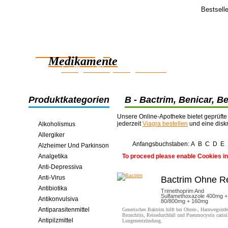
Bestsell
Feedba
Sehr geehrt
Zuverlässige
19.05.2006
Tage geliefe
Medikamente
intelligent Einsparungen online
Produktkategorien
B - Bactrim, Benicar, B
Biaxin, Boniva, Buspar,
Unsere Online-Apotheke bietet geprüfte
jederzeit
Viagra bestellen
und eine disk
Alkoholismus
Allergiker
Anfangsbuchstaben:
A
B
C
D
E
Alzheimer Und Parkinson
Analgetika
To proceed please enable Cookies in
Anti-Depressiva
Anti-Virus
Bactrim Ohne R
Antibiotika
Trimethoprim And
Sulfamethoxazole 400mg +
Antikonvulsiva
80/800mg + 160mg
Antiparasitenmittel
Generisches Baktrim hilft bei Ohren-, Harnwegsinfe
Bronchitis, Reisedurchfall und Pneumocystis carini
Antipilzmittel
Lungenentzündung.