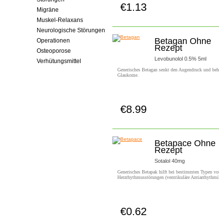
€1.13
Jetzt Kaufen!
Migräne
Muskel-Relaxans
Neurologische Störungen
Betagan Ohne
Operationen
Rezept
Osteoporose
Levobunolol 0.5% 5ml
Verhütungsmittel
Generisches Betagan senkt den Augendruck und beh
Glaukome.
€8.99
Jetzt Kaufen!
Betapace Ohne
Rezept
Sotalol 40mg
Generisches Betapak hilft bei bestimmten Typen vo
Herzrhythmusstörungen (ventrikuläre Antiarrhythmi
€0.62
Jetzt Kaufen!