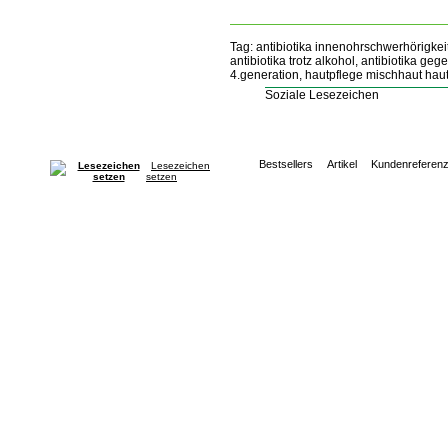
Tag: antibiotika innenohrschwerhörigkeit
antibiotika trotz alkohol, antibiotika ge
4.generation, hautpflege mischhaut haut
Soziale Lesezeichen
Bestsellers
Artikel
Kundenreferen
Lesezeichen
setzen