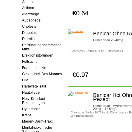
Arthritis
Asthma
€0.64
Jetzt Kaufen!
Atemwege
Augepflege
Cholesterin
Diabetes
Benicar Ohne R
Diuretika
Olmesartan 20/40mg
Entzündungshemmende
Mittel
Generisches Benicar hilft bei Bluthochdruck.
Erektionsstörungen
Fettsucht
Frauenmedizin
€0.97
Gesundheit Des Mannes
Jetzt Kaufen!
HIV
Harnweg-Trakt
Hautpflege
Benicar Hct Oh
Rezept
Herz-Kreislauf-
Erkrankungen
Olmesartan - Hydrochlorot
Hypertonie
20mg + 12.5mg
Generisches Benicar HCT ist ein Diuretikum zur B
Krebs
von Bluthochdruck.
Magen-Darm-Trakt
Mental-psychische
Störungen