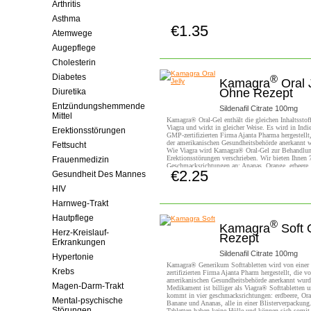
Arthritis
Asthma
€1.35
Jetzt Kaufen!
Atemwege
Augepflege
Cholesterin
Diabetes
®
Kamagra
Oral J
Ohne Rezept
Diuretika
Entzündungshemmende
Sildenafil Citrate 100mg
Mittel
Kamagra® Oral-Gel enthält die gleichen Inhaltsstof
Viagra und wirkt in gleicher Weise. Es wird in Indi
Erektionsstörungen
GMP-zertifizierten Firma Ajanta Pharma hergestellt
der amerikanischen Gesundheitsbehörde anerkannt 
Fettsucht
Wie Viagra wird Kamagra® Oral-Gel zur Behandlu
Erektionsstörungen verschrieben. Wir bieten Ihnen 
Frauenmedizin
Geschmacksrichtungen an: Ananas, Orange, erbeere, 
€2.25
Gesundheit Des Mannes
Banane, Schwarze Johannisbeere und Caramel.
Jetzt Kaufen!
HIV
Harnweg-Trakt
Hautpflege
®
Kamagra
Soft 
Herz-Kreislauf-
Rezept
Erkrankungen
Sildenafil Citrate 100mg
Hypertonie
Kamagra® Generikum Softtabletten wird von einer 
Krebs
zertifizierten Firma Ajanta Pharm hergestellt, die v
amerikanischen Gesundheitsbehörde anerkannt wurd
Magen-Darm-Trakt
Medikament ist billiger als Viagra® Softtabletten 
kommt in vier geschmacksrichtungen: erdbeere, Or
Mental-psychische
Banane und Ananas, alle in einer Blisterverpackung
Störungen
Tabletten haben keine Hülle und können sich somit 