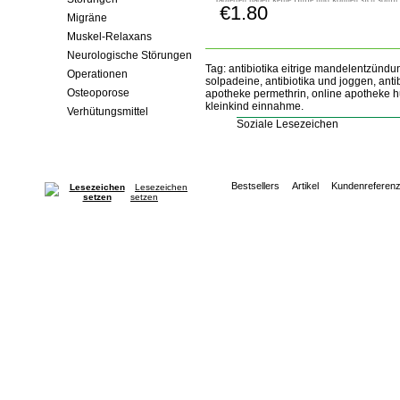
€1.80
auflösen und in rund 20 Minuten eine spürbare Wi
Jetzt Kaufen!
Migräne
zeigen.
Muskel-Relaxans
Neurologische Störungen
Tag: antibiotika eitrige mandelentzündu
Operationen
solpadeine, antibiotika und joggen, ant
Osteoporose
apotheke permethrin, online apotheke hu
kleinkind einnahme.
Verhütungsmittel
Soziale Lesezeichen
Bestsellers
Artikel
Kundenreferen
Lesezeichen
setzen