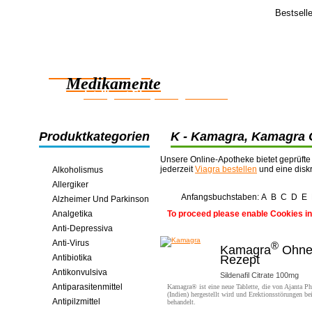
Bestsell
Feedba
Danke für i
Zuverlässige
Pillen erhal
testen >>
Medikamente
intelligent Einsparungen online
Produktkategorien
K - Kamagra, Kamagra Or
Kemadrin, Kamagra Eff
Unsere Online-Apotheke bietet geprüfte
jederzeit
Viagra bestellen
und eine disk
Alkoholismus
Allergiker
Anfangsbuchstaben:
A
B
C
D
E
Alzheimer Und Parkinson
Analgetika
To proceed please enable Cookies in
Anti-Depressiva
Anti-Virus
®
Kamagra
Ohn
Antibiotika
Rezept
Antikonvulsiva
Sildenafil Citrate 100mg
Antiparasitenmittel
Kamagra® ist eine neue Tablette, die von Ajanta P
(Indien) hergestellt wird und Erektionsstörungen b
Antipilzmittel
behandelt.