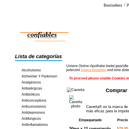
/
Bestsellers
P
Testimo
Querido seño
Medicamentos
05-2006 y h
días >>
confiables
ahorros en línea
Lista de categorías
Unsere Online-Apotheke bietet geprüfte
jederzeit
Viagra bestellen
und eine disk
Alcoholismo
Alzheimer Y Parkinson
To proceed please enable Cookies in
Analgésicos
Antialérgicas
Comprar 
Antibióticos
Anticonceptivos
Anticonvulsivos
Caverta® es la marca de R
más eficaz para la impote
Antidepresivos
Antifúngicos
Empaquetado
Precio
Antiinflamatorios
50mg × 12 comprimido
$79.95