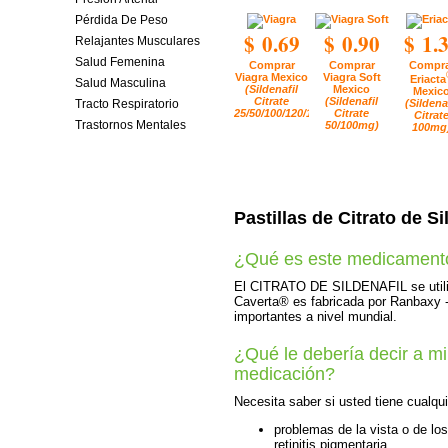
Pérdida De Peso
$ 0.69
$ 0.90
$ 1.
Relajantes Musculares
Salud Femenina
Comprar
Comprar
Compra
Viagra Mexico
Viagra Soft
Eriacta
Salud Masculina
(Sildenafil
Mexico
Mexic
Citrate
(Sildenafil
Tracto Respiratorio
(Sildena
25/50/100/120/150/200mg)
Citrate
Citrat
Trastornos Mentales
50/100mg)
100mg
Pastillas de Citrato de Si
¿Qué es este medicament
El CITRATO DE SILDENAFIL se utiliz
Caverta® es fabricada por Ranbaxy 
importantes a nivel mundial.
¿Qué le debería decir a mi
medicación?
Necesita saber si usted tiene cualq
problemas de la vista o de lo
retinitis pigmentaria