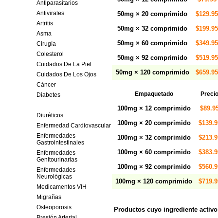
Antiparasitarios
Antivirales
50mg × 20 comprimido
$129.95
Artritis
50mg × 32 comprimido
$199.95
Asma
50mg × 60 comprimido
$349.95
Cirugía
Colesterol
50mg × 92 comprimido
$519.95
Cuidados De La Piel
50mg × 120 comprimido
$659.95
Cuidados De Los Ojos
Cáncer
Empaquetado
Preci
Diabetes
Disfunción Eréctil
100mg × 12 comprimido
$89.9
Diuréticos
100mg × 20 comprimido
$139.9
Enfermedad Cardiovascular
Enfermedades
100mg × 32 comprimido
$213.9
Gastrointestinales
100mg × 60 comprimido
$383.9
Enfermedades
Genitourinarias
100mg × 92 comprimido
$560.9
Enfermedades
Neurológicas
100mg × 120 comprimido
$719.9
Medicamentos VIH
Migrañas
Osteoporosis
Productos cuyo ingrediente activo e
Presión Arterial