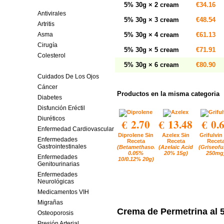
Antiparasitarios
5% 30g × 2 cream
€34.16
Antivirales
5% 30g × 3 cream
€48.54
Artritis
Asma
5% 30g × 4 cream
€61.13
Cirugía
5% 30g × 5 cream
€71.91
Colesterol
5% 30g × 6 cream
€80.90
Cuidados De La Piel
Cuidados De Los Ojos
Cáncer
Productos en la misma categoria
Diabetes
Disfunción Eréctil
Diuréticos
€ 2.70
€ 13.48
€ 0.
Enfermedad Cardiovascular
Diprolene Sin
Azelex Sin
Grifulvin
Enfermedades
Receta
Receta
Recet
Gastrointestinales
(Betamethasone
(Azelaic Acid
(Griseofu
0.05%
20% 15g)
250mg
Enfermedades
10/0.12% 20g)
Genitourinarias
Enfermedades
Neurológicas
Medicamentos VIH
Migrañas
Crema de Permetrina al 
Osteoporosis
Presión Arterial