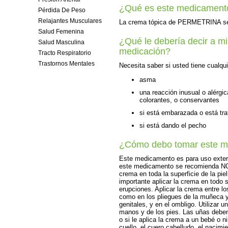
¿Qué es este medicament
Pérdida De Peso
Relajantes Musculares
La crema tópica de PERMETRINA se ut
Salud Femenina
¿Qué le debería decir a m
Salud Masculina
medicación?
Tracto Respiratorio
Trastornos Mentales
Necesita saber si usted tiene cualq
asma
una reacción inusual o alérgi
colorantes, o conservantes
si está embarazada o está t
si está dando el pecho
¿Cómo debo tomar este 
Este medicamento es para uso extern
este medicamento se recomienda NO 
crema en toda la superficie de la pi
importante aplicar la crema en todo 
erupciones. Aplicar la crema entre l
como en los pliegues de la muñeca y 
genitales, y en el ombligo. Utilizar u
manos y de los pies. Las uñas deben 
o si le aplica la crema a un bebé o 
cuello, el cuero cabelludo, el nacimie