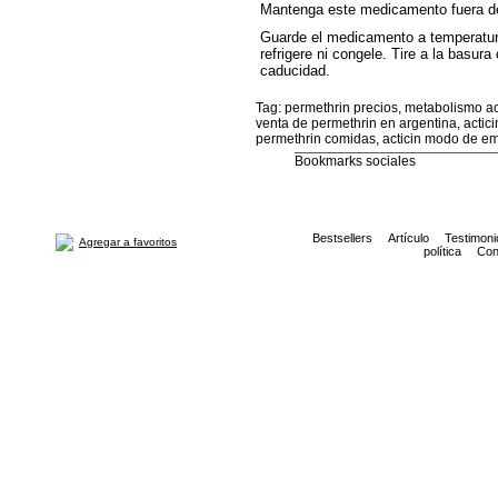
Mantenga este medicamento fuera de
Guarde el medicamento a temperatura 
refrigere ni congele. Tire a la basu
caducidad.
Tag: permethrin precios, metabolismo act
venta de permethrin en argentina, acticin
permethrin comidas, acticin modo de e
Bookmarks sociales
Bestsellers
Artículo
Testimoni
Agregar a favoritos
política
Con