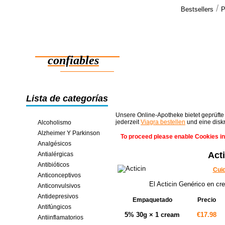
/
Bestsellers
P
Testimo
Usted me env
Medicamentos
satisfecho 
>>
confiables
ahorros en línea
Lista de categorías
Unsere Online-Apotheke bietet geprüfte
jederzeit
Viagra bestellen
und eine disk
Alcoholismo
Alzheimer Y Parkinson
To proceed please enable Cookies in
Analgésicos
Act
Antialérgicas
Antibióticos
Cuid
Anticonceptivos
El Acticin Genérico en cre
Anticonvulsivos
Antidepresivos
Empaquetado
Precio
Antifúngicos
5% 30g × 1 cream
€17.98
Antiinflamatorios