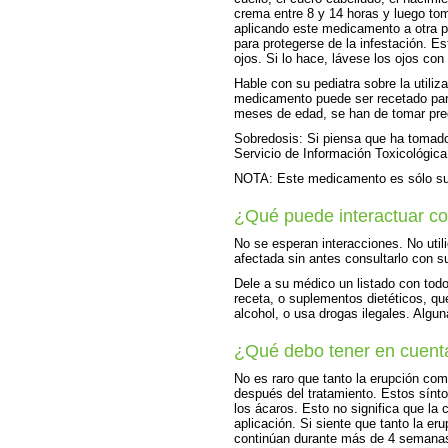
crema entre 8 y 14 horas y luego toma
aplicando este medicamento a otra pe
para protegerse de la infestación. 
ojos. Si lo hace, lávese los ojos con
Hable con su pediatra sobre la util
medicamento puede ser recetado para
meses de edad, se han de tomar pre
Sobredosis: Si piensa que ha tomad
Servicio de Información Toxicológica
NOTA: Este medicamento es sólo su
¿Qué puede interactuar c
No se esperan interacciones. No utili
afectada sin antes consultarlo con su
Dele a su médico un listado con to
receta, o suplementos dietéticos, q
alcohol, o usa drogas ilegales. Alg
¿Qué debo tener en cuent
No es raro que tanto la erupción co
después del tratamiento. Estos sínt
los ácaros. Esto no significa que la
aplicación. Si siente que tanto la er
continúan durante más de 4 semanas