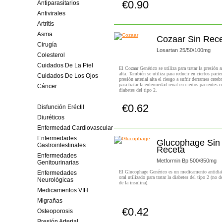
€0.90
Antiparasitarios
Comprar!
Antivirales
Artritis
Asma
Cozaar Sin Rec
Cirugía
Losartan 25/50/100mg
Colesterol
Cuidados De La Piel
El Cozaar Genérico se utiliza para tratar la presión ar
alta. También se utiliza para reducir en ciertos paci
Cuidados De Los Ojos
presión arterial alta el riesgo a sufrir derrames cereb
para tratar la enfermedad renal en ciertos pacientes 
Cáncer
diabetes del tipo 2.
Diabetes
€0.62
Disfunción Eréctil
Comprar!
Diuréticos
Enfermedad Cardiovascular
Enfermedades
Glucophage Sin
Gastrointestinales
Receta
Enfermedades
Metformin Bp 500/850mg
Genitourinarias
El Glucophage Genérico es un medicamento antidia
Enfermedades
oral utilizado para tratar la diabetes del tipo 2 (no 
Neurológicas
de la insulina).
Medicamentos VIH
Migrañas
€0.42
Osteoporosis
Comprar!
Presión Arterial