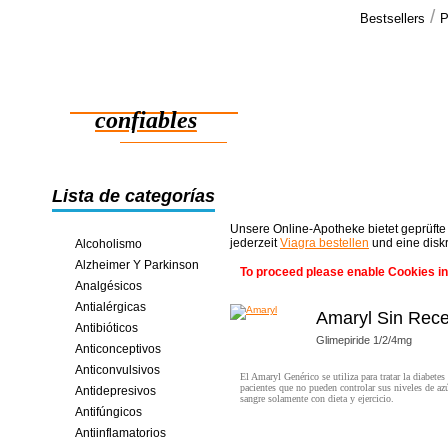
/
Bestsellers
P
Testimo
¡BUENOS D
Medicamentos
¡Quería deci
paquete! ¡! 
confiables
ahorros en línea
Lista de categorías
Unsere Online-Apotheke bietet geprüfte
jederzeit
Viagra bestellen
und eine disk
Alcoholismo
Alzheimer Y Parkinson
To proceed please enable Cookies in
Analgésicos
Antialérgicas
Amaryl Sin Rece
Antibióticos
Glimepiride 1/2/4mg
Anticonceptivos
Anticonvulsivos
El Amaryl Genérico se utiliza para tratar la diabetes
pacientes que no pueden controlar sus niveles de azú
Antidepresivos
sangre solamente con dieta y ejercicio.
Antifúngicos
Antiinflamatorios