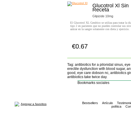
Glucotrol Xl Sin
Receta
Glipizide 10mg
El Glucotrol XL Genérico se utiliza para tratar la di
tipo 2 en pacientes que no pueden controlar sus niv
azúcar en la sangre solamente con dieta y ejercicio.
€0.67
Comprar!
Tag: antibiotics for a pilonidal sinus, eye 
erectile dysfunction with blood sugar, a
good, eye care dobson nc, antibiotics gi
antibiotics take twice day.
Bookmarks sociales
Bestsellers
Artículo
Testimoni
Agregar a favoritos
política
Con