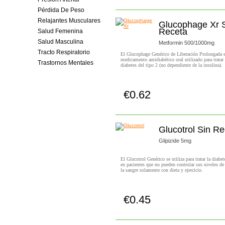
Pérdida De Peso
Relajantes Musculares
Glucophage Xr 
Receta
Salud Femenina
Salud Masculina
Metformin 500/1000mg
Tracto Respiratorio
El Glucophage Genérico de Liberación Prolongada 
medicamento antidiabético oral utilizado para tratar 
Trastornos Mentales
diabetes del tipo 2 (no dependiente de la insulina).
€0.62
Comprar!
Glucotrol Sin Re
Glipizide 5mg
El Glucotrol Genérico se utiliza para tratar la diabet
en pacientes que no pueden controlar sus niveles de
la sangre solamente con dieta y ejercicio.
€0.45
Comprar!