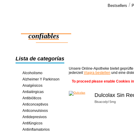
/
Bestsellers
P
Testimo
Salvación. 
Medicamentos
cialis, ya r
confiables
ahorros en línea
Lista de categorías
Unsere Online-Apotheke bietet geprüfte
jederzeit
Viagra bestellen
und eine disk
Alcoholismo
Alzheimer Y Parkinson
To proceed please enable Cookies in
Analgésicos
Antialérgicas
Dulcolax Sin Re
Antibióticos
Bisacodyl 5mg
Anticonceptivos
Anticonvulsivos
Antidepresivos
Antifúngicos
Antiinflamatorios