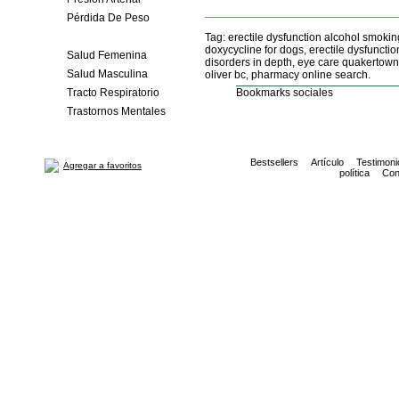
Pérdida De Peso
Relajantes Musculares
Tag: erectile dysfunction alcohol smokin
doxycycline for dogs, erectile dysfunction
Salud Femenina
disorders in depth, eye care quakertown 
Salud Masculina
oliver bc, pharmacy online search.
Tracto Respiratorio
Bookmarks sociales
Trastornos Mentales
Bestsellers
Artículo
Testimoni
Agregar a favoritos
política
Con