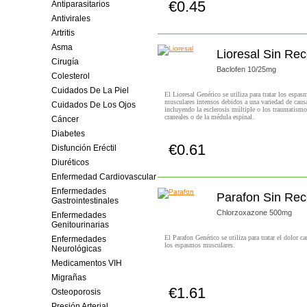
€0.45
Antiparasitarios
Comprar!
Antivirales
Artritis
Asma
Lioresal Sin Rec
Cirugía
Baclofen 10/25mg
Colesterol
Cuidados De La Piel
El Lioresal Genérico se utiliza para tratar los espas
musculares intensos debidos a una variedad de caus
Cuidados De Los Ojos
incluyendo la esclerosis múltiple o los traumatismo
craneales o de la médula espinal.
Cáncer
Diabetes
€0.61
Disfunción Eréctil
Comprar!
Diuréticos
Enfermedad Cardiovascular
Enfermedades
Parafon Sin Rec
Gastrointestinales
Chlorzoxazone 500mg
Enfermedades
Genitourinarias
El Parafon Genérico se utiliza para tratar el dolor c
Enfermedades
los espasmos musculares.
Neurológicas
Medicamentos VIH
Migrañas
€1.61
Osteoporosis
Comprar!
Presión Arterial