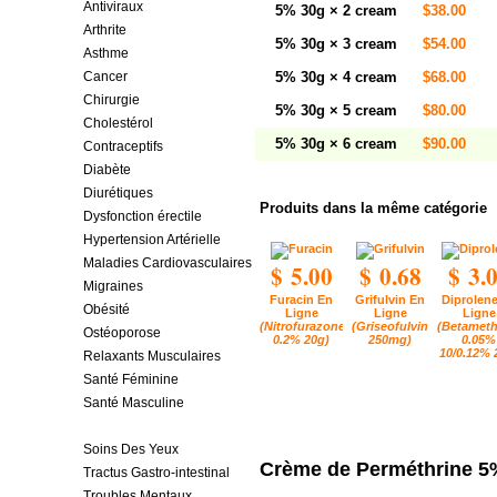
Antiviraux
5% 30g × 2 cream
$38.00
Arthrite
5% 30g × 3 cream
$54.00
Asthme
Cancer
5% 30g × 4 cream
$68.00
Chirurgie
5% 30g × 5 cream
$80.00
Cholestérol
5% 30g × 6 cream
$90.00
Contraceptifs
Diabète
Diurétiques
Produits dans la même catégorie
Dysfonction érectile
Hypertension Artérielle
Maladies Cardiovasculaires
$ 5.00
$ 0.68
$ 3.
Migraines
Furacin En
Grifulvin En
Diprolen
Obésité
Ligne
Ligne
Ligne
(Nitrofurazone
(Griseofulvin
(Betamet
Ostéoporose
0.2% 20g)
250mg)
0.05%
10/0.12% 
Relaxants Musculaires
Santé Féminine
Santé Masculine
Soins De La Peau
Soins Des Yeux
Crème de Perméthrine 5
Tractus Gastro-intestinal
Troubles Mentaux