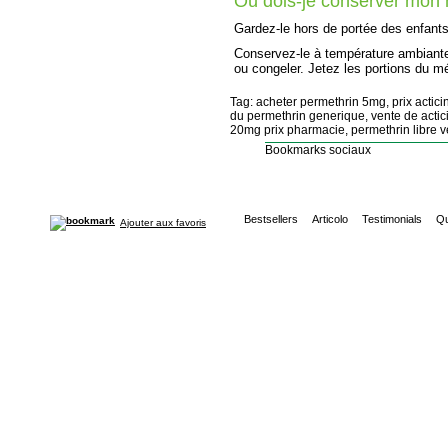
Où dois-je conserver mon
Gardez-le hors de portée des enfants
Conservez-le à température ambiante l
ou congeler. Jetez les portions du mé
Tag: acheter permethrin 5mg, prix actici
du permethrin generique, vente de actic
20mg prix pharmacie, permethrin libre ven
Bookmarks sociaux
Bestsellers
Articolo
Testimonials
Qu
Ajouter aux favoris