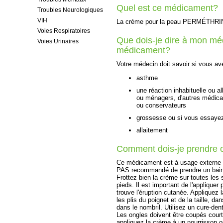
Quel est ce médicament?
Troubles Neurologiques
VIH
La crème pour la peau PERMÉTHRINE s
Voies Respiratoires
Que dois-je dire à mon mé
Voies Urinaires
médicament?
Votre médecin doit savoir si vous av
asthme
une réaction inhabituelle ou al
ou ménagers, d'autres médica
ou conservateurs
grossesse ou si vous essaye
allaitement
Comment dois-je prendre
Ce médicament est à usage externe u
PAS recommandé de prendre un bain 
Frottez bien la crème sur toutes les 
pieds. Il est important de l'appliquer
trouve l'éruption cutanée. Appliquez l
les plis du poignet et de la taille, d
dans le nombril. Utilisez un cure-dent
Les ongles doivent être coupés cour
appliquez la crème à un nourrisson o