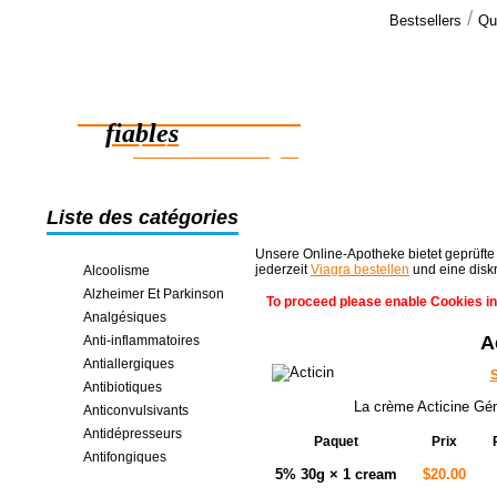
/
Bestsellers
Qu
Commen
J'ai reçu l
Des médicaments
medicament 
femme vous 
fiables
des économies en ligne
Liste des catégories
Unsere Online-Apotheke bietet geprüfte
jederzeit
Viagra bestellen
und eine disk
Alcoolisme
Alzheimer Et Parkinson
To proceed please enable Cookies in
Analgésiques
A
Anti-inflammatoires
Antiallergiques
S
Antibiotiques
La crème Acticine Géné
Anticonvulsivants
Antidépresseurs
Paquet
Prix
Antifongiques
5% 30g × 1 cream
$20.00
Antiparasitaires