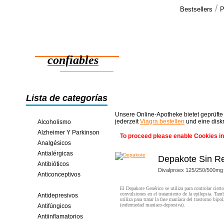
/
Bestsellers
P
Testimo
Salvación. 
Medicamentos
cialis, ya r
confiables
ahorros en línea
Lista de categorías
Unsere Online-Apotheke bietet geprüfte
jederzeit
Viagra bestellen
und eine disk
Alcoholismo
Alzheimer Y Parkinson
To proceed please enable Cookies in
Analgésicos
Antialérgicas
Depakote Sin R
Antibióticos
Divalproex 125/250/500mg
Anticonceptivos
Anticonvulsivos
El Depakote Genérico se utiliza para controlar cierto
convulsiones en el tratamiento de la epilepsia. Tam
Antidepresivos
utiliza para tratar la fase maníaca del trastorno bipol
(enfermedad maniaco-depresiva).
Antifúngicos
Antiinflamatorios