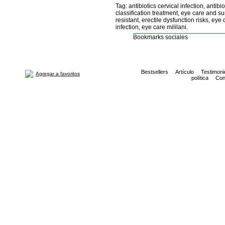
Tag: antibiotics cervical infection, antib
classification treatment, eye care and sur
resistant, erectile dysfunction risks, eye
infection, eye care mililani.
Bookmarks sociales
Bestsellers
Artículo
Testimoni
Agregar a favoritos
política
Con