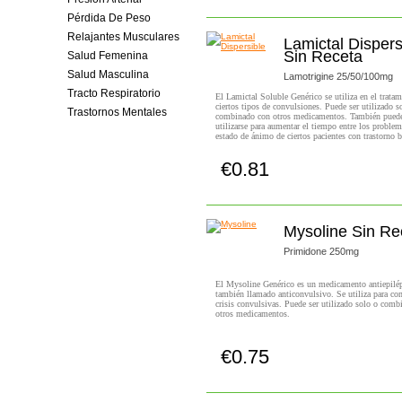
Pérdida De Peso
Relajantes Musculares
Lamictal Dispers
Sin Receta
Salud Femenina
Salud Masculina
Lamotrigine 25/50/100mg
Tracto Respiratorio
El Lamictal Soluble Genérico se utiliza en el tratam
ciertos tipos de convulsiones. Puede ser utilizado s
Trastornos Mentales
combinado con otros medicamentos. También pued
utilizarse para aumentar el tiempo entre los problem
estado de ánimo de ciertos pacientes con trastorno b
€0.81
Comprar!
Mysoline Sin Re
Primidone 250mg
El Mysoline Genérico es un medicamento antiepilép
también llamado anticonvulsivo. Se utiliza para cont
crisis convulsivas. Puede ser utilizado solo o com
otros medicamentos.
€0.75
Comprar!