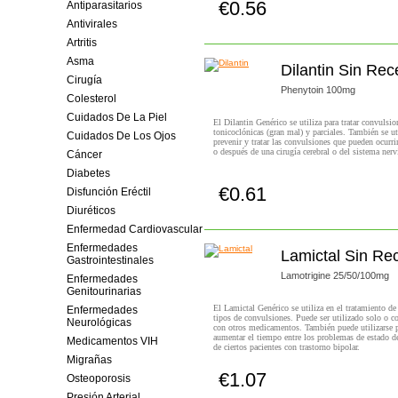
€0.56
Antiparasitarios
Comprar!
Antivirales
Artritis
Asma
Dilantin Sin Rec
Cirugía
Phenytoin 100mg
Colesterol
Cuidados De La Piel
El Dilantin Genérico se utiliza para tratar convulsio
tonicoclónicas (gran mal) y parciales. También se ut
Cuidados De Los Ojos
prevenir y tratar las convulsiones que pueden ocurri
o después de una cirugía cerebral o del sistema nerv
Cáncer
Diabetes
€0.61
Disfunción Eréctil
Comprar!
Diuréticos
Enfermedad Cardiovascular
Enfermedades
Lamictal Sin Re
Gastrointestinales
Lamotrigine 25/50/100mg
Enfermedades
Genitourinarias
El Lamictal Genérico se utiliza en el tratamiento de 
Enfermedades
tipos de convulsiones. Puede ser utilizado solo o 
Neurológicas
con otros medicamentos. También puede utilizarse 
aumentar el tiempo entre los problemas de estado 
Medicamentos VIH
de ciertos pacientes con trastorno bipolar.
Migrañas
€1.07
Osteoporosis
Comprar!
Presión Arterial