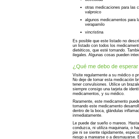
otras medicaciones para las co
valproico
algunos medicamentos para la 
verapamilo
vincristina
Es posible que este listado no descr
un listado con todos los medicament
dietéticos, que esté tomando. Tambi
ilegales. Algunas cosas pueden inte
¿Qué me debo de esperar
Visite regularmente a su médico o pr
No deje de tomar esta medicación br
tener convulsiones. Utilice un braza
siempre consigo una tarjeta de ident
medicamentos, y su médico.
Raramente, este medicamento puede 
tomando este medicamento desarrolla
dentro de la boca, glándulas inflama
inmediatamente.
Le puede dar sueño o mareos. Hasta
conduzca, ni utiliza maquinaria, o 
pie ni se siente rápidamente, especi
riesgo a marearse o a desmayarse. 