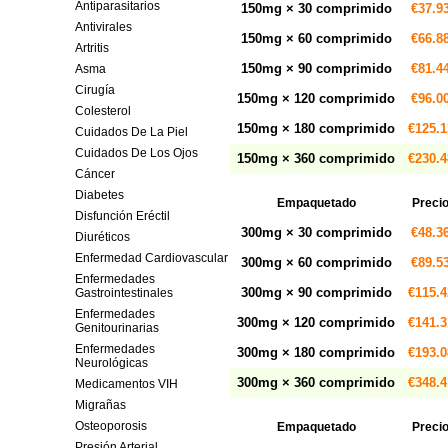
Antiparasitarios
150mg × 30 comprimido
€37.9
Antivirales
150mg × 60 comprimido
€66.8
Artritis
150mg × 90 comprimido
€81.4
Asma
Cirugía
150mg × 120 comprimido
€96.0
Colesterol
150mg × 180 comprimido
€125.1
Cuidados De La Piel
Cuidados De Los Ojos
150mg × 360 comprimido
€230.4
Cáncer
Diabetes
Empaquetado
Preci
Disfunción Eréctil
300mg × 30 comprimido
€48.3
Diuréticos
Enfermedad Cardiovascular
300mg × 60 comprimido
€89.5
Enfermedades
300mg × 90 comprimido
€115.4
Gastrointestinales
Enfermedades
300mg × 120 comprimido
€141.3
Genitourinarias
Enfermedades
300mg × 180 comprimido
€193.0
Neurológicas
300mg × 360 comprimido
€348.4
Medicamentos VIH
Migrañas
Osteoporosis
Empaquetado
Preci
Presión Arterial