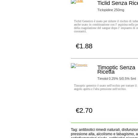
Ticlid Senza Ric
Ticlopidine 250mg
Ticlid Generico è usato per ridurre il rischio di infa
anche usato in combinazione con l' aspirina nella p
della coagulazione del sangue dopo l' impianto di s
coronarici.
€1.88
Compra subito!
Timoptic Senza
Ricetta
Timolol 0.25% 5/0.5% 5ml
Timoptic generico è usato nell'occhio per trattare i
angolo aperta e l'alta pressione nell'occhio.
€2.70
Compra subito!
Tag: antibiotici rimedi naturali, disfunzion
pressione alta, alcolismo e tabagismo, an