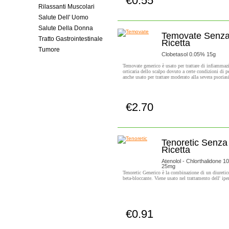
€0.55
Compra subito!
Rilassanti Muscolari
Salute Dell' Uomo
Salute Della Donna
Temovate Senz
Tratto Gastrointestinale
Ricetta
Tumore
Clobetasol 0.05% 15g
Temovate generico è usato per trattare di infiammaz
orticaria dello scalpo dovuto a certe condizioni di p
anche usato per trattare moderato alla severa psorias
€2.70
Compra subito!
Tenoretic Senza
Ricetta
Atenolol - Chlorthalidone 
25mg
Tenoretic Generico è la combinazione di un diureti
beta-bloccante. Viene usato nel trattamento dell' ipe
€0.91
Compra subito!