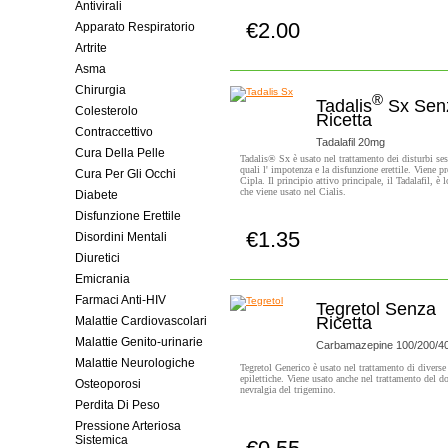
Antivirali
€2.00
Apparato Respiratorio
Compra subito!
Artrite
Asma
Chirurgia
®
Tadalis
Sx Sen
Colesterolo
Ricetta
Contraccettivo
Tadalafil 20mg
Cura Della Pelle
Tadalis® Sx è usato nel trattamento dei disturbi ses
quali l' impotenza e la disfunzione erettile. Viene p
Cura Per Gli Occhi
Cipla. Il principio attivo principale, il Tadalafil, è 
che viene usato nel Cialis.
Diabete
Disfunzione Erettile
€1.35
Disordini Mentali
Compra subito!
Diuretici
Emicrania
Farmaci Anti-HIV
Tegretol Senza
Ricetta
Malattie Cardiovascolari
Malattie Genito-urinarie
Carbamazepine 100/200/
Malattie Neurologiche
Tegretol Generico è usato nel trattamento di diverse 
epilettiche. Viene usato anche nel trattamento del do
Osteoporosi
nevralgia del trigemino.
Perdita Di Peso
Pressione Arteriosa
Sistemica