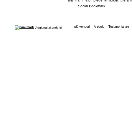
antinfiammatori piede, antibiotici pierami,
Social Bookmark
I più venduti
Articolo
Testimonianze
Aggiungi ai preferiti