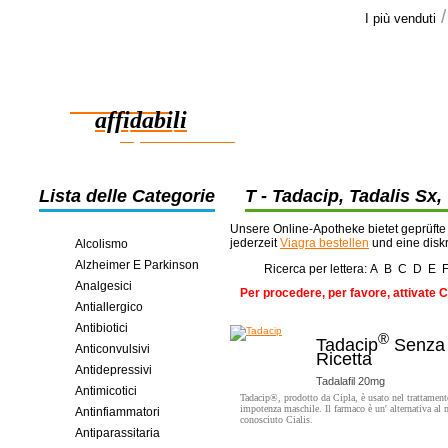
I più venduti
Le opini
Grazie molto
Farmaci
stato molto 
affidabili
risparmio in linea
Lista delle Categorie
T - Tadacip, Tadalis Sx,
Tenormin, Thorazine, Tic
Unsere Online-Apotheke bietet geprüfte
jederzeit
Viagra bestellen
und eine disk
Alcolismo
Alzheimer E Parkinson
Ricerca per lettera:
A
B
C
D
E
Analgesici
Per procedere, per favore, attivate 
Antiallergico
Antibiotici
®
Tadacip
Senza
Anticonvulsivi
Ricetta
Antidepressivi
Tadalafil 20mg
Antimicotici
Tadacip®, prodotto da Cipla, è usato nel trattamento
impotenza maschile. Il farmaco è un' alternativa al 
Antinfiammatori
conosciuto Cialis.
Antiparassitaria