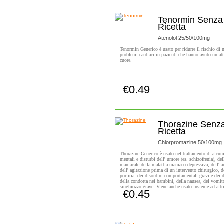
Tenormin Senza
Ricetta
Atenolol 25/50/100mg
Tenormin Generico è usato per ridurre il rischio di 
problemi cardiaci in pazienti che hanno avuto un att
cuore.
€0.49
Compra subito!
Thorazine Senz
Ricetta
Chlorpromazine 50/100mg
Thorazine Generico è usato nel trattamento di alcuni
mentali e disturbi dell' umore (es. schizofrenia), del
maniacale della malattia maniaco-depressiva, dell' a
dell' agitazione prima di un intervento chirurgico, d
porfiria, dei disordini comportamentali gravi e dei d
della condotta nei bambini, della nausea, del vomit
singhiozzo grave. Viene anche usato insieme ad altr
€0.45
nel trattamento dei sintomi associati al tetano.
Compra subito!