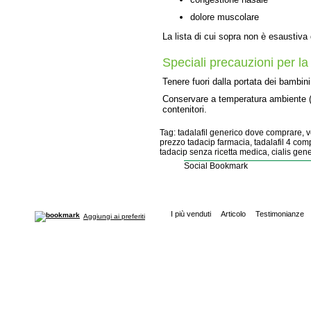
dolore muscolare
La lista di cui sopra non è esaustiva d
Speciali precauzioni per l
Tenere fuori dalla portata dei bambini
Conservare a temperatura ambiente (1
contenitori.
Tag: tadalafil generico dove comprare, ve
prezzo tadacip farmacia, tadalafil 4 comp
tadacip senza ricetta medica, cialis gener
Social Bookmark
I più venduti
Articolo
Testimonianze
Aggiungi ai preferiti