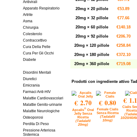
Antivirali
Apparato Respiratorio
20mg × 20 pillole
€53.89
Artrite
20mg × 32 pillole
€77.66
Asma
20mg × 60 pillole
€140.18
Chirurgia
Colesterolo
20mg × 92 pillole
€206.70
Contraccettivo
20mg × 120 pillole
€258.84
Cura Della Pelle
Cura Per Gli Occhi
20mg × 180 pillole
€372.10
Diabete
20mg × 360 pillole
€719.08
Disfunzione Erettile
Disordini Mentali
Diuretici
Prodotti con ingrediente attivo Tad
Emicrania
Farmaci Anti-HIV
€ 1.
Malattie Cardiovascolari
€ 2.70
€ 0.80
Malattie Genito-urinarie
Cialis Se
®
Female Cialis
Apcalis
Oral
Ricett
Malattie Neurologiche
Senza Ricetta
Jelly Senza
(Tadalaf
(Tadalafil
Osteoporosi
Ricetta
10/20/40/
10mg)
(Tadalafil
Perdita Di Peso
20mg)
Pressione Arteriosa
Sistemica