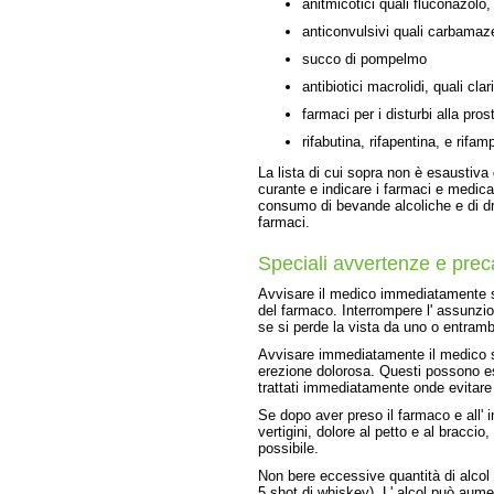
anitmicotici quali fluconazolo
anticonvulsivi quali carbamaze
succo di pompelmo
antibiotici macrolidi, quali cla
farmaci per i disturbi alla pros
rifabutina, rifapentina, e rifam
La lista di cui sopra non è esaustiva
curante e indicare i farmaci e medic
consumo di bevande alcoliche e di dr
farmaci.
Speciali avvertenze e prec
Avvisare il medico immediatamente se
del farmaco. Interrompere l' assunzi
se si perde la vista da uno o entrambi
Avvisare immediatamente il medico se 
erezione dolorosa. Questi possono e
trattati immediatamente onde evitare
Se dopo aver preso il farmaco e all' 
vertigini, dolore al petto e al braccio
possibile.
Non bere eccessive quantità di alcol 
5 shot di whiskey). L' alcol può aumen