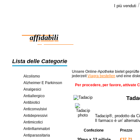
I più venduti
Le opini
Molte grazie
Farmaci
completo. Ho 
>>
affidabili
risparmio in linea
Lista delle Categorie
Unsere Online-Apotheke bietet geprüfte
jederzeit
Viagra bestellen
und eine disk
Alcolismo
Alzheimer E Parkinson
Per procedere, per favore, attivate 
Analgesici
Antiallergico
Tada
Antibiotici
Anticonvulsivi
Antidepressivi
Tadacip®, prodotto da Ci
Il farmaco è un' alternat
Antimicotici
Antinfiammatori
Confezione
Prezzo
Antiparassitaria
20mg × 12 pillole
€37.71