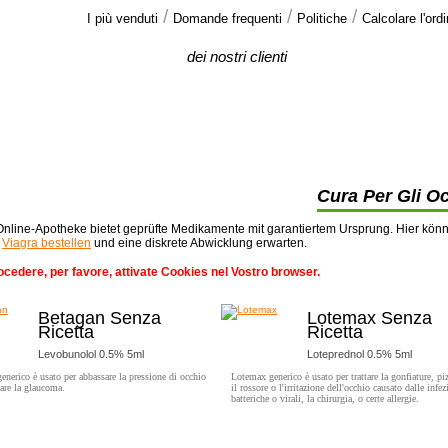
/
/
/
I più venduti
Domande frequenti
Politiche
Calcolare l'ord
Le opinioni
dei nostri clienti
Ho usato il Viagra prima ,ho provato il vostro
generico ed é lo stesso. Eccetto il vostro >>
Cura Per Gli O
nline-Apotheke bietet geprüfte Medikamente mit garantiertem Ursprung. Hier kön
t
Viagra bestellen
und eine diskrete Abwicklung erwarten.
ocedere, per favore, attivate Cookies nel Vostro browser.
Betagan Senza
Lotemax Senza
Ricetta
Ricetta
Levobunolol 0.5% 5ml
Loteprednol 0.5% 5ml
enerico è usato per abbassare la pressione di occhio
Lotemax generico è usato per trattare la gonfiature, piz
ttare la glaucoma.
il rossore o l'irritazione dell'occhio causato dalle infez
batteriche o virali, la chirurgia, o certe allergie.