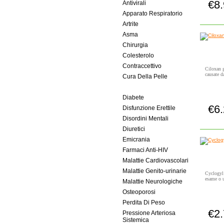
€8
Antivirali
Apparato Respiratorio
Artrite
Asma
Chirurgia
Colesterolo
Contraccettivo
Ciloxan g
causate da
Cura Della Pelle
Cura Per Gli Occhi
Diabete
€6
Disfunzione Erettile
Disordini Mentali
Diuretici
Emicrania
Farmaci Anti-HIV
Malattie Cardiovascolari
Malattie Genito-urinarie
Cyclogyl 
esame o u
Malattie Neurologiche
Osteoporosi
Perdita Di Peso
€2
Pressione Arteriosa
Sistemica