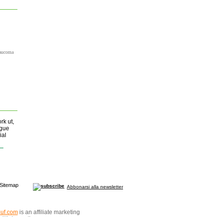
glaucoma
rk ut,
igue
ial
Sitemap
Abbonarsi alla newsletter
auf.com
is an affiliate marketing