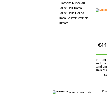
Rilassanti Muscolari
Salute Dell' Uomo
Salute Della Donna
Tratto Gastrointestinale
Tumore
€44
Tag: anti
antibioti
syndrome
anxiety, 
So
I più v
Aggiungi ai preferiti