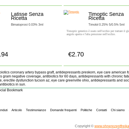
Latisse Senza
Timoptic Senza
Ricetta
Ricetta
Bimatoprost 0.03% 3ml
Timolol 0.25% 5/0.5% 5ml
Timoptic generico è usato nell'occhio per trattare il 
angolo aperta e l'alta pressione nell'occhio.
.94
€2.70
Compra subito!
Compra subito!
biotics coronary artery bypass graft, antidepressants preskorn, eye care american fo
cs gram negative coverage, antibiotics for 60 days, antidepressants with chronic fat
, erectile dysfunction tucson az, eye care greenville ohio, antidepressants and soc
antibiotics in sun.
cial Bookmark
enduti
Articolo
Testimonianze
Domande frequenti
Politiche
Contatti
Chi siamo
Copyright ©
www.ohnerezeptfreik