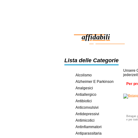
Farmaci
affidabili
risparmio in linea
Lista delle Categorie
Unsere O
jederzei
Alcolismo
Alzheimer E Parkinson
Per pr
Analgesici
Antiallergico
Antibiotici
Anticonvulsivi
Antidepressivi
Betagan g
e per tra
Antimicotici
Antinfiammatori
Antiparassitaria