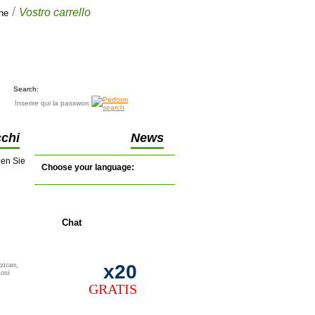
/
Vostro carrello
ine
Vostro carrello
€0.00
(0 articoli)
Search:
cchi
News
nen Sie
Choose your language:
Chat
zicare,
x20
ioni
GRATIS