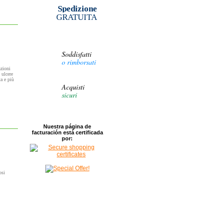
Spedizione
GRATUITA
Soddisfatti
o rimborsati
nzioni
 ulcere
ta e più
Acquisti
sicuri
Nuestra página de
facturación está certificada
por:
osi