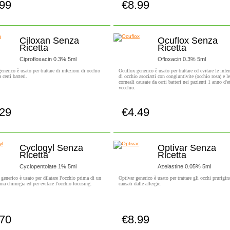
.99
€8.99
Compra subito!
Compra subito!
Ciloxan Senza
Ocuflox Senza
Ricetta
Ricetta
Ciprofloxacin 0.3% 5ml
Ofloxacin 0.3% 5ml
enerico è usato per trattare di infezioni di occhio
Ocuflox generico è usato per trattare ed evitare le infe
 certi batteri.
di occhio asociatti con congiuntivite (occhio rosa) e le
corneali causate da certi batteri nei pazienti 1 anno d'e
vecchio.
.29
€4.49
Compra subito!
Compra subito!
Cyclogyl Senza
Optivar Senza
Ricetta
Ricetta
Cyclopentolate 1% 5ml
Azelastine 0.05% 5ml
generico è usato per dilatare l'occhio prima di un
Optivar generico è usato per trattare gli occhi prurigin
na chirurgia ed per evitare l'occhio focusing.
causati dalle allergie.
.70
€8.99
Compra subito!
Compra subito!