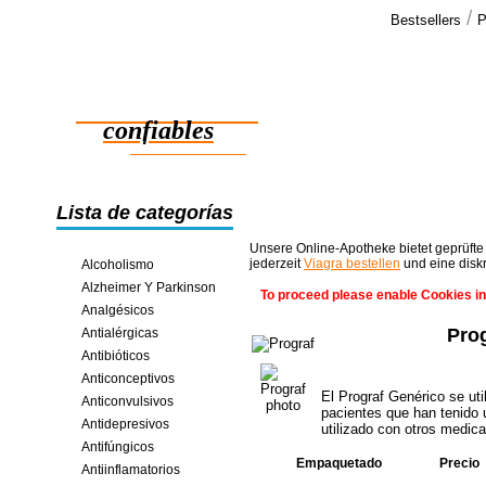
/
Bestsellers
P
Testimo
Debo excus
Medicamentos
querian eng
causada por
confiables
ahorros en línea
Lista de categorías
Unsere Online-Apotheke bietet geprüfte
jederzeit
Viagra bestellen
und eine disk
Alcoholismo
Alzheimer Y Parkinson
To proceed please enable Cookies in
Analgésicos
Pro
Antialérgicas
Antibióticos
Anticonceptivos
El Prograf Genérico se uti
Anticonvulsivos
pacientes que han tenido 
Antidepresivos
utilizado con otros medic
Antifúngicos
Empaquetado
Precio
Antiinflamatorios