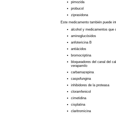
pimozida
probucol
ziprasidona
Este medicamento también puede int
alcohol y medicamentos que c
aminoglucósidos
anfotericina B
antiácidos
bromocriptina
bloqueadores del canal del calc
verapamilo
carbamazepina
caspofungina
inhibidores de la proteasa
cloramfenicol
cimetidina
cisplatina
claritromicina