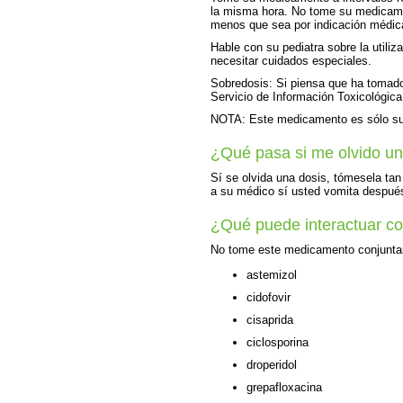
la misma hora. No tome su medicame
menos que sea por indicación médic
Hable con su pediatra sobre la utili
necesitar cuidados especiales.
Sobredosis: Si piensa que ha tomad
Servicio de Información Toxicológica
NOTA: Este medicamento es sólo su
¿Qué pasa si me olvido un
Sí se olvida una dosis, tómesela ta
a su médico sí usted vomita despué
¿Qué puede interactuar c
No tome este medicamento conjuntam
astemizol
cidofovir
cisaprida
ciclosporina
droperidol
grepafloxacina