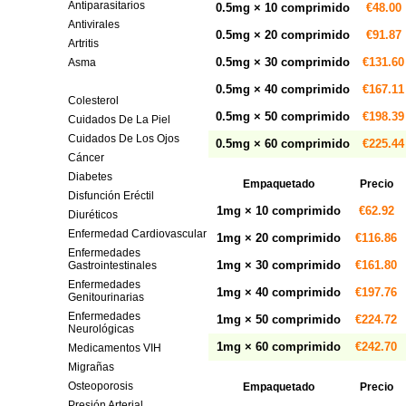
Antiparasitarios
0.5mg × 10 comprimido
€48.00
Antivirales
0.5mg × 20 comprimido
€91.87
Artritis
0.5mg × 30 comprimido
€131.60
Asma
Cirugía
0.5mg × 40 comprimido
€167.11
Colesterol
0.5mg × 50 comprimido
€198.39
Cuidados De La Piel
Cuidados De Los Ojos
0.5mg × 60 comprimido
€225.44
Cáncer
Diabetes
Empaquetado
Precio
Disfunción Eréctil
1mg × 10 comprimido
€62.92
Diuréticos
Enfermedad Cardiovascular
1mg × 20 comprimido
€116.86
Enfermedades
1mg × 30 comprimido
€161.80
Gastrointestinales
Enfermedades
1mg × 40 comprimido
€197.76
Genitourinarias
Enfermedades
1mg × 50 comprimido
€224.72
Neurológicas
1mg × 60 comprimido
€242.70
Medicamentos VIH
Migrañas
Osteoporosis
Empaquetado
Precio
Presión Arterial