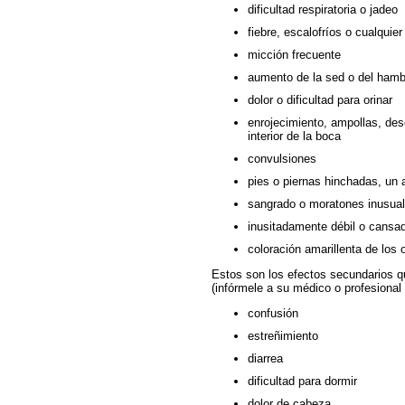
dificultad respiratoria o jadeo
fiebre, escalofríos o cualquier
micción frecuente
aumento de la sed o del hamb
dolor o dificultad para orinar
enrojecimiento, ampollas, des
interior de la boca
convulsiones
pies o piernas hinchadas, un 
sangrado o moratones inusua
inusitadamente débil o cansa
coloración amarillenta de los o
Estos son los efectos secundarios 
(infórmele a su médico o profesional
confusión
estreñimiento
diarrea
dificultad para dormir
dolor de cabeza