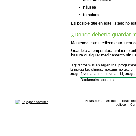
náusea
temblores
Es posible que en este listado no es
¿Dónde debería guardar m
Mantenga este medicamento fuera de
Guárdelo a temperatura ambiente entr
basura cualquier medicamento sin us
Tag: tacrolimus en argentina, prograf ef
farmacia tacrolimus, mecanismo accion 
prograf, venta tacrolimus madrid, progra
Bookmarks sociales
Bestsellers
Artículo
Testimoni
Agregar a favoritos
política
Con