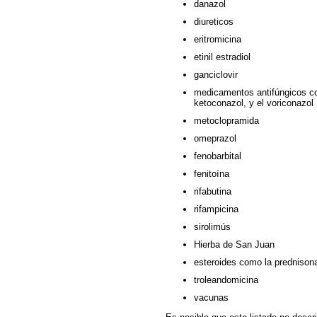
danazol
diureticos
eritromicina
etinil estradiol
ganciclovir
medicamentos antifúngicos como
ketoconazol, y el voriconazol
metoclopramida
omeprazol
fenobarbital
fenitoína
rifabutina
rifampicina
sirolimús
Hierba de San Juan
esteroides como la prednisona
troleandomicina
vacunas