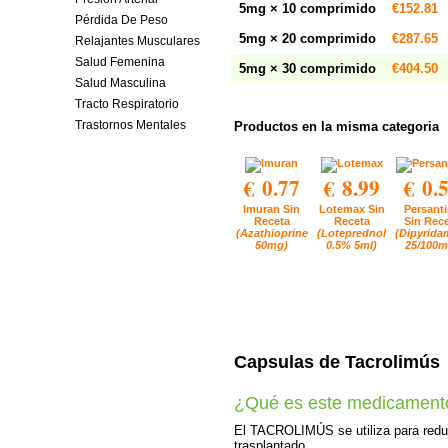
5mg × 10 comprimido
€152.81
Pérdida De Peso
5mg × 20 comprimido
€287.65
Relajantes Musculares
Salud Femenina
5mg × 30 comprimido
€404.50
Salud Masculina
Tracto Respiratorio
Trastornos Mentales
Productos en la misma categoria
€ 0.77
€ 8.99
€ 0.
Imuran Sin
Lotemax Sin
Persant
Receta
Receta
Sin Rec
(Azathioprine
(Loteprednol
(Dipyrida
50mg)
0.5% 5ml)
25/100m
Capsulas de Tacrolimús
¿Qué es este medicament
El TACROLIMÚS se utiliza para reduc
trasplantado.