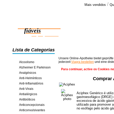
/
Mais vendidos
Qu
Comenta
Obrigado pe
Medicamentos
e já tive op
fiáveis
poupança online
Lista de Categorias
Unsere Online-Apotheke bietet geprüfte
jederzeit
Viagra bestellen
und eine disk
Alcoolismo
Alzheimer E Parkinson
Para continuar, active os Cookies n
Analgésicos
Comprar 
Anti-Helmínticos
Anti-Inflamatórios
Anti-Virais
Aciphex Genérico é utiliz
Antialérgicos
gastroesofágico (DRGE) 
Antibióticos
excessiva de ácido gástr
utilizado para promover 
Anticoncepcionais
no esófago pelo ácido gás
Anticonvulsivantes