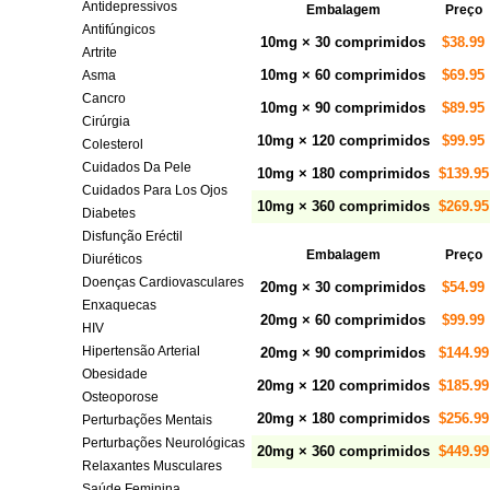
Antidepressivos
Embalagem
Preço
Antifúngicos
10mg × 30 comprimidos
$38.99
Artrite
10mg × 60 comprimidos
$69.95
Asma
Cancro
10mg × 90 comprimidos
$89.95
Cirúrgia
10mg × 120 comprimidos
$99.95
Colesterol
Cuidados Da Pele
10mg × 180 comprimidos
$139.95
Cuidados Para Los Ojos
10mg × 360 comprimidos
$269.95
Diabetes
Disfunção Eréctil
Embalagem
Preço
Diuréticos
Doenças Cardiovasculares
20mg × 30 comprimidos
$54.99
Enxaquecas
20mg × 60 comprimidos
$99.99
HIV
Hipertensão Arterial
20mg × 90 comprimidos
$144.99
Obesidade
20mg × 120 comprimidos
$185.99
Osteoporose
20mg × 180 comprimidos
$256.99
Perturbações Mentais
Perturbações Neurológicas
20mg × 360 comprimidos
$449.99
Relaxantes Musculares
Saúde Feminina