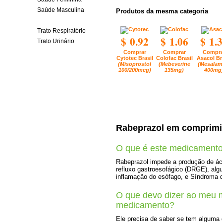
Saúde Masculina
Produtos da mesma categoria
Trato Gastrointestinal
Trato Respiratório
$ 0.92
$ 1.06
$ 1.
Trato Urinário
Comprar
Comprar
Compra
Cytotec Brasil
Colofac Brasil
Asacol Br
(Misoprostol
(Mebeverine
(Mesalam
100/200mcg)
135mg)
400mg
Rabeprazol em comprim
O que é este medicament
Rabeprazol impede a produção de áci
refluxo gastroesofágico (DRGE), al
inflamação do esófago, e Síndroma de
O que devo dizer ao meu 
medicamento?
Ele precisa de saber se tem alguma