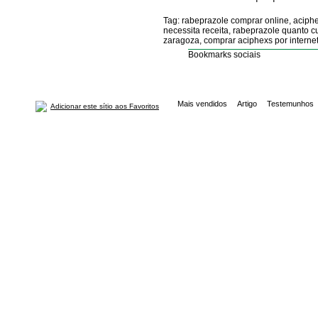
Tag: rabeprazole comprar online, aciphe
necessita receita, rabeprazole quanto c
zaragoza, comprar aciphexs por internet
Bookmarks sociais
Mais vendidos
Artigo
Testemunhos
Adicionar este sítio aos Favoritos