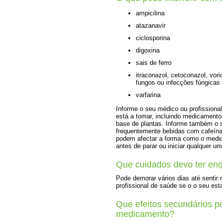
ampicilina
atazanavir
ciclosporina
digoxina
sais de ferro
itraconazol, cetoconazol, vor
fungos ou infecções fúngicas
varfarina
Informe o seu médico ou profission
está a tomar, incluindo medicamentos
base de plantas. Informe também o s
frequentemente bebidas com cafeína 
podem afectar a forma como o medic
antes de parar ou iniciar qualquer 
Que cuidados devo ter en
Pode demorar vários dias até sentir
profissional de saúde se o o seu es
Que efeitos secundários p
medicamento?