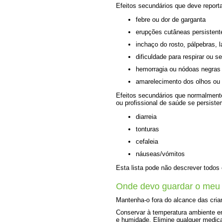
Efeitos secundários que deve report
febre ou dor de garganta
erupções cutâneas persistent
inchaço do rosto, pálpebras, l
dificuldade para respirar ou s
hemorragia ou nódoas negras 
amarelecimento dos olhos ou 
Efeitos secundários que normalment
ou profissional de saúde se persist
diarreia
tonturas
cefaleia
náuseas/vómitos
Esta lista pode não descrever todos 
Onde devo guardar o meu
Mantenha-o fora do alcance das cria
Conservar à temperatura ambiente ent
e humidade. Elimine qualquer medica