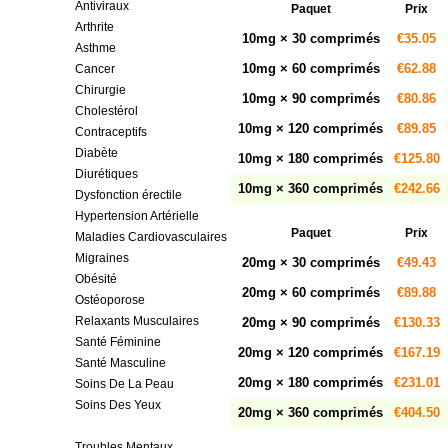
Antiviraux
Paquet
Prix
Arthrite
10mg × 30 comprimés
€35.05
Asthme
10mg × 60 comprimés
€62.88
Cancer
Chirurgie
10mg × 90 comprimés
€80.86
Cholestérol
10mg × 120 comprimés
€89.85
Contraceptifs
Diabète
10mg × 180 comprimés
€125.80
Diurétiques
10mg × 360 comprimés
€242.66
Dysfonction érectile
Hypertension Artérielle
Paquet
Prix
Maladies Cardiovasculaires
Migraines
20mg × 30 comprimés
€49.43
Obésité
20mg × 60 comprimés
€89.88
Ostéoporose
Relaxants Musculaires
20mg × 90 comprimés
€130.33
Santé Féminine
20mg × 120 comprimés
€167.19
Santé Masculine
20mg × 180 comprimés
€231.01
Soins De La Peau
Soins Des Yeux
20mg × 360 comprimés
€404.50
Tractus Gastro-intestinal
Troubles Mentaux