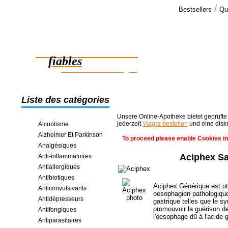
/
Bestsellers
Qu
Commen
Alors, je do
Des médicaments
vous vouliez
fiables
des économies en ligne
Liste des catégories
Unsere Online-Apotheke bietet geprüfte
jederzeit
Viagra bestellen
und eine disk
Alcoolisme
Alzheimer Et Parkinson
To proceed please enable Cookies in
Analgésiques
Aciphex S
Anti-inflammatoires
Antiallergiques
Antibiotiques
Aciphex Générique est uti
Anticonvulsivants
oesophagien pathologique 
Antidépresseurs
gastrique telles que le sy
promouvoir la guérison 
Antifongiques
l'oesophage dû à l'acide g
Antiparasitaires