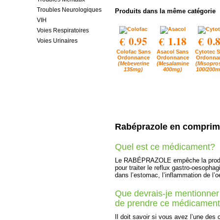
Troubles Neurologiques
Produits dans la même catégorie
VIH
Voies Respiratoires
€ 0.95
€ 1.18
€ 0.
Voies Urinaires
Colofac Sans
Asacol Sans
Cytotec 
Ordonnance
Ordonnance
Ordonna
(Mebeverine
(Mesalamine
(Misopro
135mg)
400mg)
100/200m
Rabéprazole en compri
Quel est ce médicament?
Le RABÉPRAZOLE empêche la productio
pour traiter le reflux gastro-oesopha
dans l’estomac, l’inflammation de l’o
Que devrais-je mentionner
de prendre ce médicamen
Il doit savoir si vous avez l’une des 