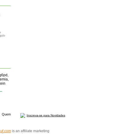
c
a
ngulo
 g6pd,
remia,
tein
Quem
Inscreva-se para Novidades
auf.com
is an affiliate marketing