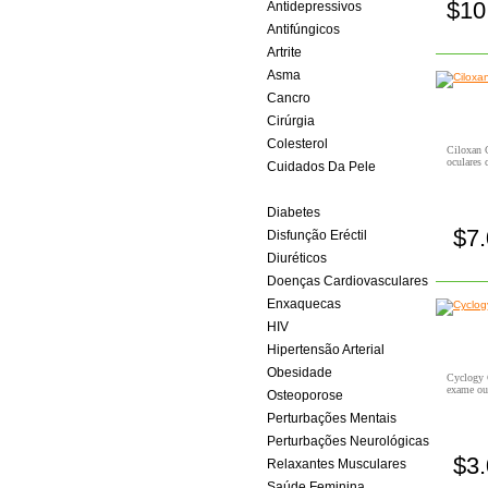
$10
Antidepressivos
Antifúngicos
Artrite
Asma
Cancro
Cirúrgia
Colesterol
Ciloxan G
oculares 
Cuidados Da Pele
Cuidados Para Los Ojos
Diabetes
$7
Disfunção Eréctil
Diuréticos
Doenças Cardiovasculares
Enxaquecas
HIV
Hipertensão Arterial
Obesidade
Cyclogy G
exame ou 
Osteoporose
Perturbações Mentais
Perturbações Neurológicas
$3
Relaxantes Musculares
Saúde Feminina