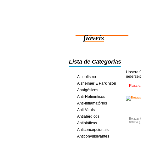
Medicamentos
fiáveis
poupança online
Lista de Categorias
Unsere O
jederzei
Alcoolismo
Alzheimer E Parkinson
Para c
Analgésicos
Anti-Helmínticos
Anti-Inflamatórios
Anti-Virais
Antialérgicos
Betagan G
tratar o 
Antibióticos
Anticoncepcionais
Anticonvulsivantes