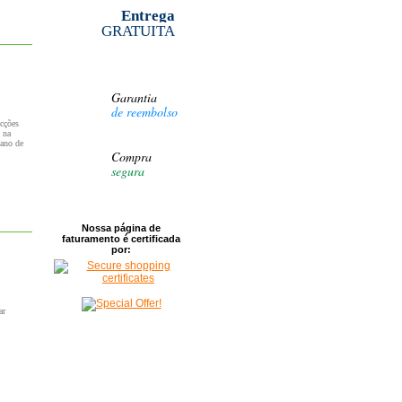
Entrega
GRATUITA
Garantia
de reembolso
ecções
s na
 ano de
Compra
segura
Nossa página de
faturamento é certificada
por:
ar