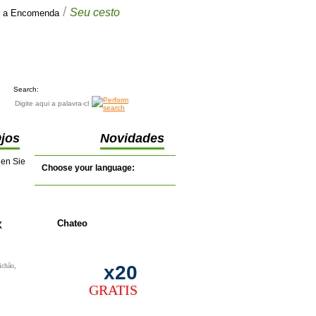
/
Seu cesto
ar a Encomenda
Seu cesto
$0.00
(0 itens)
Search:
jos
Novidades
nen Sie
Choose your language:
x
Chateo
ichão,
x20
GRATIS