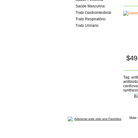
Saúde Masculina
Trato Gastrointestinal
Trato Respiratório
Trato Urinário
$49
Tag: ant
antibioti
cardiova
synthesi
Bo
Mais 
Adicionar este sítio aos Favoritos