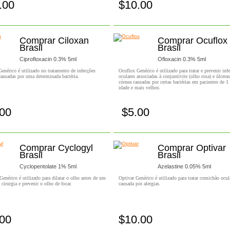
.00
$10.00
Comprar!
Comprar!
Comprar Ciloxan
Comprar Ocuflox
Brasil
Brasil
Ciprofloxacin 0.3% 5ml
Ofloxacin 0.3% 5ml
enérico é utilizado no tratamento de infecções
Ocuflox Genérico é utilizado para tratar e prevenir inf
causadas por uma determinada bactéria.
oculares associadas à conjuntivite (olho rosa) e úlcera
córnea causadas por certas bactérias em pacientes de 1
idade e mais velhos.
.00
$5.00
Comprar!
Comprar!
Comprar Cyclogyl
Comprar Optivar
Brasil
Brasil
Cyclopentolate 1% 5ml
Azelastine 0.05% 5ml
enérico é utilizado para dilatar o olho antes de um
Optivar Genérico é utilizado para tratar comichão ocul
cirurgia e prevenir o olho de focar.
causada por alergias.
.00
$10.00
Comprar!
Comprar!