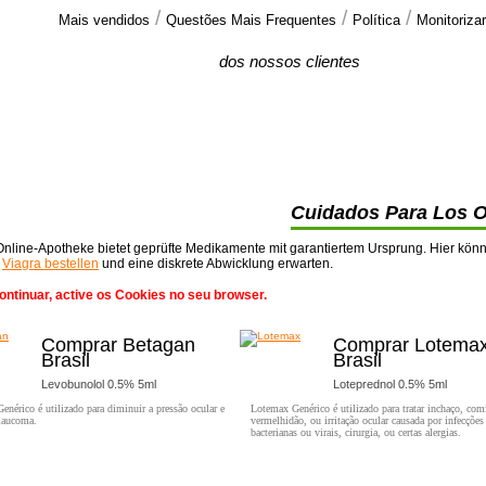
/
/
/
Mais vendidos
Questões Mais Frequentes
Política
Monitoriz
Comentarios
dos nossos clientes
Recebi a minha encomenda esta semana.
Muito obrigado. Podem ter certeza que vou
fazer >>
Cuidados Para Los O
nline-Apotheke bietet geprüfte Medikamente mit garantiertem Ursprung. Hier kön
t
Viagra bestellen
und eine diskrete Abwicklung erwarten.
ontinuar, active os Cookies no seu browser.
Comprar Betagan
Comprar Lotema
Brasil
Brasil
Levobunolol 0.5% 5ml
Loteprednol 0.5% 5ml
enérico é utilizado para diminuir a pressão ocular e
Lotemax Genérico é utilizado para tratar inchaço, com
glaucoma.
vermelhidão, ou irritação ocular causada por infecções
bacterianas ou virais, cirurgia, ou certas alergias.