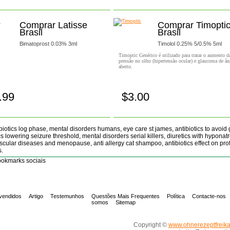
Comprar Latisse
Comprar Timopti
Brasil
Brasil
Bimatoprost 0.03% 3ml
Timolol 0.25% 5/0.5% 5ml
Timoptic Genérico é utilizado para tratar o aumento d
pressão no olho (hipertensão ocular) e glaucoma de â
aberto.
.99
$3.00
Comprar!
Comprar!
ibiotics log phase, mental disorders humans, eye care st james, antibiotics to avoid
cs lowering seizure threshold, mental disorders serial killers, diuretics with hyponat
scular diseases and menopause, anti allergy cat shampoo, antibiotics effect on pro
s.
okmarks sociais
vendidos
Artigo
Testemunhos
Questões Mais Frequentes
Política
Contacte-nos
somos
Sitemap
Copyright ©
www.ohnerezeptfreik