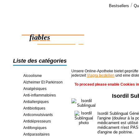
/
Bestsellers
Qu
Commen
Alors, je do
Des médicaments
vous vouliez
fiables
des économies en ligne
Liste des catégories
Unsere Online-Apotheke bietet geprüfte
jederzeit
Viagra bestellen
und eine disk
Alcoolisme
Alzheimer Et Parkinson
To proceed please enable Cookies in
Analgésiques
Isordil S
Anti-inflammatoires
Antiallergiques
Antibiotiques
Isordil Sublingual Géné
Anticonvulsivants
l'angine (douleur à la 
Antidépresseurs
médicament est utilisé
médicament n'est PAS 
Antifongiques
d'angine de poitrine.
Antiparasitaires