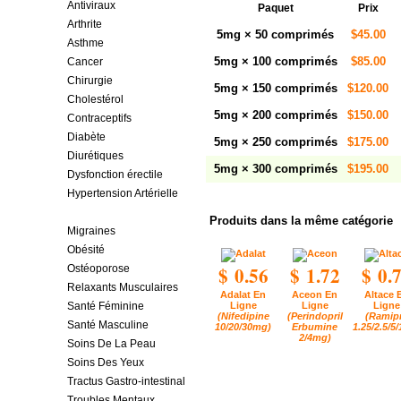
Antiviraux
Paquet
Prix
Arthrite
5mg × 50 comprimés
$45.00
Asthme
5mg × 100 comprimés
$85.00
Cancer
Chirurgie
5mg × 150 comprimés
$120.00
Cholestérol
5mg × 200 comprimés
$150.00
Contraceptifs
Diabète
5mg × 250 comprimés
$175.00
Diurétiques
5mg × 300 comprimés
$195.00
Dysfonction érectile
Hypertension Artérielle
Maladies Cardiovasculaires
Produits dans la même catégorie
Migraines
Obésité
$ 0.56
$ 1.72
$ 0.
Ostéoporose
Relaxants Musculaires
Adalat En
Aceon En
Altace 
Ligne
Ligne
Ligne
Santé Féminine
(Nifedipine
(Perindopril
(Ramipr
Santé Masculine
10/20/30mg)
Erbumine
1.25/2.5/5
2/4mg)
Soins De La Peau
Soins Des Yeux
Tractus Gastro-intestinal
Troubles Mentaux