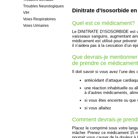
Troubles Neurologiques
Dinitrate d’Isosorbide e
VIH
Voies Respiratoires
Quel est ce médicament?
Voies Urinaires
Le DINITRATE D’ISOSORBIDE est un ty
vaisseaux sanguins, augmentant ains
médicament est utilisé pour prévenir l
il n’aidera pas à la cessation d’un ép
Que devrais-je mentionner
de prendre ce médicamen
Il doit savoir si vous avez l’une des 
antécédant d’attaque cardiaqu
une réaction inhabituelle ou al
à d’autres médicaments, alime
si vous êtes enceinte ou que
si vous allaitez
Comment devrais-je prend
Placez le comprimé sous votre langue, 
mâcher. Prenez ce médicament 15 mi
pourrait vous causer de la douleur à 