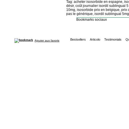
Tag: acheter isosorbide en espagne, iso
désir, coût journalier isordil sublingual 
10mg, isosorbide prix en belgique, prix d
pas le générique, isordil sublingual 5mg 
Bookmarks sociaux
Bestsellers
Articolo
Testimonials
Qu
Ajouter aux favoris