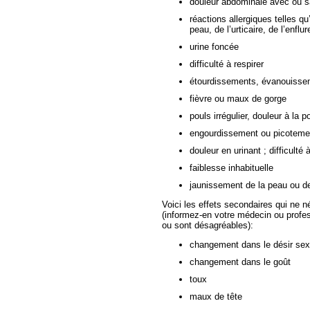
douleur abdominale avec ou 
réactions allergiques telles q
peau, de l’urticaire, de l’enfl
urine foncée
difficulté à respirer
étourdissements, évanouisse
fièvre ou maux de gorge
pouls irrégulier, douleur à la po
engourdissement ou picotement
douleur en urinant ; difficulté 
faiblesse inhabituelle
jaunissement de la peau ou d
Voici les effets secondaires qui ne n
(informez-en votre médecin ou profes
ou sont désagréables):
changement dans le désir sex
changement dans le goût
toux
maux de tête