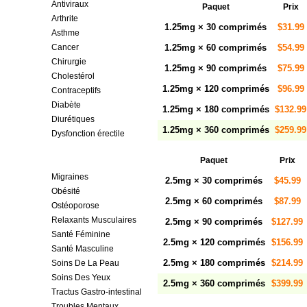
Antiviraux
Paquet
Prix
Arthrite
1.25mg × 30 comprimés
$31.99
Asthme
Cancer
1.25mg × 60 comprimés
$54.99
Chirurgie
1.25mg × 90 comprimés
$75.99
Cholestérol
1.25mg × 120 comprimés
$96.99
Contraceptifs
Diabète
1.25mg × 180 comprimés
$132.99
Diurétiques
1.25mg × 360 comprimés
$259.99
Dysfonction érectile
Hypertension Artérielle
Paquet
Prix
Maladies Cardiovasculaires
Migraines
2.5mg × 30 comprimés
$45.99
Obésité
2.5mg × 60 comprimés
$87.99
Ostéoporose
Relaxants Musculaires
2.5mg × 90 comprimés
$127.99
Santé Féminine
2.5mg × 120 comprimés
$156.99
Santé Masculine
2.5mg × 180 comprimés
$214.99
Soins De La Peau
Soins Des Yeux
2.5mg × 360 comprimés
$399.99
Tractus Gastro-intestinal
Troubles Mentaux