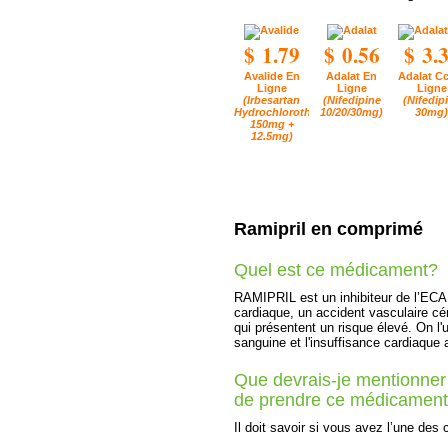
$ 1.79
$ 0.56
$ 3.
Avalide En
Adalat En
Adalat C
Ligne
Ligne
Ligne
(Irbesartan
(Nifedipine
(Nifedip
Hydrochlorothiazide
10/20/30mg)
30mg)
150mg +
12.5mg)
Ramipril en comprimé
Quel est ce médicament?
RAMIPRIL est un inhibiteur de l’ECA.
cardiaque, un accident vasculaire cé
qui présentent un risque élevé. On l'u
sanguine et l'insuffisance cardiaque
Que devrais-je mentionner
de prendre ce médicamen
Il doit savoir si vous avez l’une des 