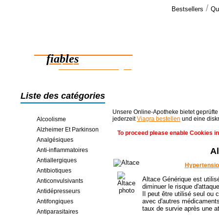
/
Bestsellers
Qu
Commen
Bon matin: 
Des médicaments
je m'y atten
aussi >>
fiables
des économies en ligne
Liste des catégories
Unsere Online-Apotheke bietet geprüfte
jederzeit
Viagra bestellen
und eine disk
Alcoolisme
Alzheimer Et Parkinson
To proceed please enable Cookies in
Analgésiques
A
Anti-inflammatoires
Antiallergiques
Hypertension
Antibiotiques
Altace Générique est utilis
Anticonvulsivants
diminuer le risque d'attaqu
Antidépresseurs
Il peut être utilisé seul ou
avec d'autres médicaments p
Antifongiques
taux de survie après une a
Antiparasitaires