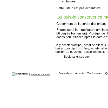
fatigue
Cette liste n’est pas exhaustive.
Où puis-je conserver ce 
Garder hors de la portée des enfants
Entreposer à la température ambiante
86 degrés Fahrenheit). Protéger de l’
doses non utilisées après la date d’e
Tag: acheter ramipril, achat de altace sur
bas prix, ramipril prix 5mg, acheter alta
ramipril 10 ou 20 mg, altace information,
Bookmarks sociaux
Bestsellers
Articolo
Testimonials
Qu
Ajouter aux favoris