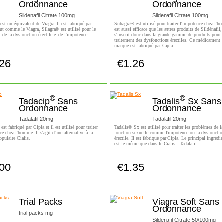
Ordonnance
Ordonnance
Sildenafil Citrate 100mg
Sildenafil Citrate 100mg
est un équivalent de Viagra. Il est fabriqué par
Suhagra® est utilisé pour traiter l'impotence chez l'h
ut comme le Viagra, Silagra® est utilisé pour le
est aussi efficace que les autres produits de Sildénafil,
t de la dysfonction érectile et de l'impotence.
s'inscrit donc dans la grande gamme de produits pour 
traitement des dysfonctions érectiles. Ce médicament 
marque est fabriqué par Cipla.
.26
€1.26
Achetez!
Achetez!
®
®
Tadacip
Sans
Tadalis
Sx Sans
Ordonnance
Ordonnance
Tadalafil 20mg
Tadalafil 20mg
st fabriqué par Cipla et il est utilisé pour traiter
Tadalis® Sx est utilisé pour traiter les problèmes de l
ce chez l'homme. Il s'agit d'une alternative à la
fonction sexuelle comme l'impotence ou la dysfoncti
pulaire Cialis.
érectile. Il est fabriqué par Cipla. Le principal ingrédie
est le même que dans le Cialis - Tadalafil.
.00
€1.35
Achetez!
Achetez!
Trial Packs
Viagra Soft Sans
Ordonnance
trial packs mg
Sildenafil Citrate 50/100mg