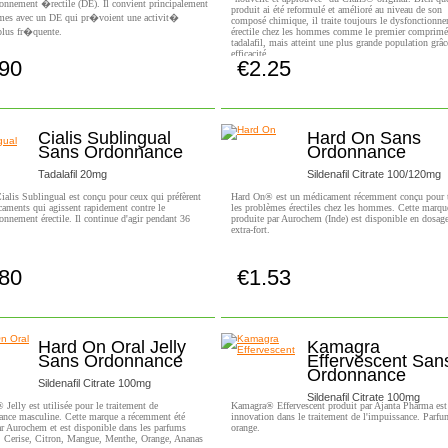
onnement �rectile (DE). Il convient principalement
produit ai été reformulé et amélioré au niveau de son
es avec un DE qui pr�voient une activit�
composé chimique, il traite toujours le dysfonctionn
plus fr�quente.
érectile chez les hommes comme le premier comprimé
tadalafil, mais atteint une plus grande population grâc
efficacité.
.90
€2.25
Achetez!
Achetez!
Cialis Sublingual
Hard On Sans
Sans Ordonnance
Ordonnance
Tadalafil 20mg
Sildenafil Citrate 100/120mg
ialis Sublingual est conçu pour ceux qui préfèrent
Hard On® est un médicament récemment conçu pour t
aments qui agissent rapidement contre le
les problèmes érectiles chez les hommes. Cette marqu
onnement érectile. Il continue d'agir pendant 36
produite par Aurochem (Inde) est disponible en dosage
extra-fort.
.80
€1.53
Achetez!
Achetez!
Hard On Oral Jelly
Kamagra
Sans Ordonnance
Effervescent San
Ordonnance
Sildenafil Citrate 100mg
Sildenafil Citrate 100mg
Jelly est utilisée pour le traitement de
Kamagra® Effervescent produit par Ajanta Pharma est
ance masculine. Cette marque a récemment été
innovation dans le traitement de l'impuissance. Parfu
r Aurochem et est disponible dans les parfums
orange.
 : Cerise, Citron, Mangue, Menthe, Orange, Ananas