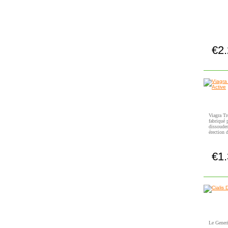
€2
Viagra Tr
fabriqué 
dissouden
érection 
€1
Le Generi