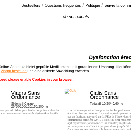
/
/
/
Bestsellers
Questions fréquentes
Politique
Suivre la com
Commentaires
de nos clients
Salut.
Je voudrais seulement dire merci à votre
promt et efficace service... Les comprimés >>
Dysfonction érec
nline-Apotheke bietet geprüfte Medikamente mit garantiertem Ursprung. Hier kön
t
Viagra bestellen
und eine diskrete Abwicklung erwarten.
ceed please enable Cookies in your browser.
Viagra Sans
Cialis Sans
Ordonnance
Ordonnance
Sildenafil Citrate
Tadalafil 10/20/40/60mg
25/50/100/120/150/200mg
nérique est utilisé pour traiter l'impotence chez les
Cialis Générique est utilisé pour traiter les problèmes
ussi connue sous le nom de dysfonction érectile.
érectiles chez les hommes. La version générique est p
par un fabricant approuvé par la FDA de l'Inde, dans d
installations certifiées GMP. Il s'agit du seul médica
agit rapidement (fonctionne en 30 minutes) en plus d'ê
reconnu pour son efficacité qui peut durer jusqu'à 36 
Cela vous permet de choisir le bon moment qui convi