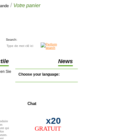
/
Votre panier
mande
Votre panier
€0.00
(0 articles)
Search:
tile
News
nen Sie
Choose your language:
en direct
Chat
x20
roduite
es
GRATUIT
ment qui
tre
heures.
ent