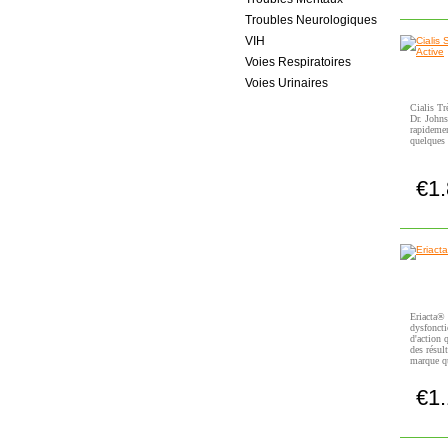
Troubles Neurologiques
VIH
Voies Respiratoires
Voies Urinaires
Cialis Tr
Dr. Johns
rapidemen
quelques
€1
Eriacta® 
dysfoncti
d'action 
des résul
marque qu
€1