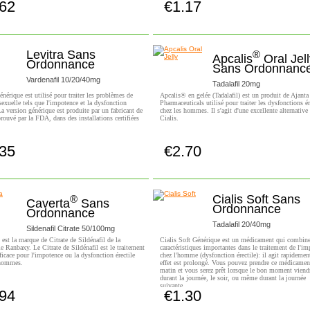
.62
€1.17
autant à vous qu'à votre partenaire. Des millions d'
Achetez!
Achetez!
ont bénéficié des effets du Cialis puisqu'il fonctionne
les cas de dysfonction érectile légère, modérée et sévèr
Levitra Sans
®
Apcalis
Oral Jell
Ordonnance
Sans Ordonnanc
Vardenafil 10/20/40mg
Tadalafil 20mg
énérique est utilisé pour traiter les problèmes de
Apcalis® en gelée (Tadalafil) est un produit de Ajanta
sexuelle tels que l'impotence et la dysfonction
Pharmaceuticals utilisé pour traiter les dysfonctions ér
 La version générique est produite par un fabricant de
chez les hommes. Il s'agit d'une excellente alternative
prouvé par la FDA, dans des installations certifiées
Cialis.
.35
€2.70
Achetez!
Achetez!
Cialis Soft Sans
®
Caverta
Sans
Ordonnance
Ordonnance
Tadalafil 20/40mg
Sildenafil Citrate 50/100mg
est la marque de Citrate de Sildénafil de la
Cialis Soft Générique est un médicament qui combin
 Ranbaxy. Le Citrate de Sildénafil est le traitement
caractéristiques importantes dans le traitement de l'i
fficace pour l'impotence ou la dysfonction érectile
chez l'homme (dysfonction érectile): il agit rapidemen
 hommes.
effet est prolongé. Vous pouvez prendre ce médicamen
matin et vous serez prêt lorsque le bon moment viend
durant la journée, le soir, ou même durant la journée
suivante.
.94
€1.30
Achetez!
Achetez!