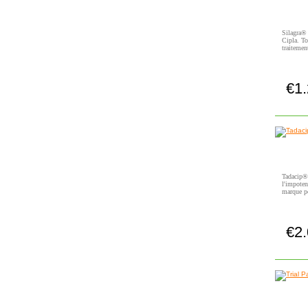
Silagra® 
Cipla. To
traitemen
€1
Tadacip® e
l'impoten
marque po
€2