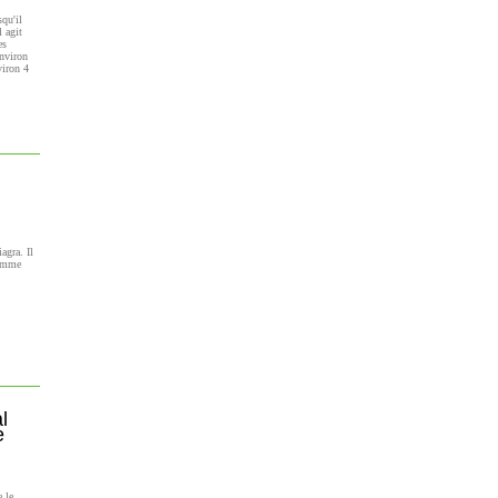
qu'il
l agit
es
nviron
viron 4
agra. Il
comme
l
e
 le