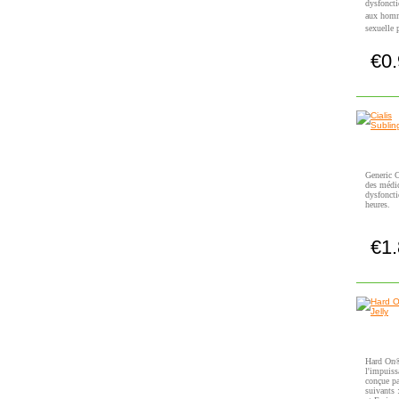
dysfoncti
aux homm
sexuelle 
€0
Generic C
des médic
dysfoncti
heures.
€1
Hard On® 
l'impuiss
conçue pa
suivants