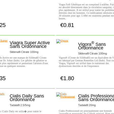
Viagra Soft Générique est un comprimé à mâcher. Puis
est absorbé directement dans la circulation sanguine, i
plus rapidement. Il est utilisé pour traiter les problèm
érectiles chez les hommes. Ce médicament nécessite e
30 minutes pour agir. L'effet est maintenu pendant en
heures.
.25
€0.81
Achetez!
Achetez!
Viagra Super Active
®
Vigora
Sans
Sans Ordonnance
Ordonnance
Sildenafil Citrate 100mg
Sildenafil Citrate 100mg
ès Active est une marque de Sildenafil Citrate
Vigora® (Citrate de Sildénafil) est un équivalent de Vi
par Dr. Johns (Inde). Les gélules de gélatine se
est fabriqué par German Remedies Ltd (Inde). Tout 
t plus rapidement et permettent l'atteinte d'une
Viagra, Vigora® est utilisé dans le traitement des
dure en quelques minutes.
dysfonctions érectiles et de l'impotence.
.35
€1.80
Achetez!
Achetez!
Cialis Daily Sans
Cialis Professiona
Ordonnance
Sans Ordonnanc
Tadalafil 2.5/5mg
Tadalafil 20mg
Cialis Professionnel est principalement une formule
c Cialis Daily est utilis� pour traiter le
"nouvelle et approuvée" du Cialis® original. Bien que