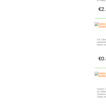
et Fraise.
€2
Les Capsu
traitemen
réputé so
€0
Generic V
les médic
l'impuiss
Viagra or