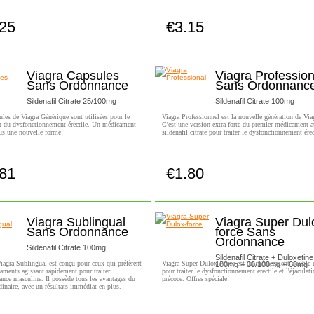
.25
€3.15
Achetez!
Achetez!
Viagra Capsules
Viagra Profession
Sans Ordonnance
Sans Ordonnanc
Sildenafil Citrate 25/100mg
Sildenafil Citrate 100mg
les de Viagra Générique sont utilisées pour le
Viagra Professionnel est la nouvelle génération de Vi
t du dysfonctionnement érectile. Un médicament
C'est une version extra-forte du premier médicament a
us une nouvelle forme!
sildenafil citrate pour traiter le dysfonctionnement érec
.81
€1.80
Achetez!
Achetez!
Viagra Sublingual
Viagra Super Dul
Sans Ordonnance
force Sans
Ordonnance
Sildenafil Citrate 100mg
Sildenafil Citrate + Duloxetine
iagra Sublingual est conçu pour ceux qui préfèrent
Viagra Super Dulox-Force est un médicament double u
100mg + 30/100mg + 60mg
aments agissant rapidement pour traiter
pour traiter le dysfonctionnement érectile et l'éjaculat
ance masculine. Il possède tous les avantages du
précoce. Offres spéciale!
dinaire, avec un résultats immédiat en plus.