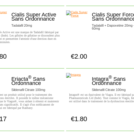
Cialis Super Active
Cialis Super Forc
Sans Ordonnance
Sans Ordonnanc
Tadalafil 20mg
Tadalafil + Dapoxetine 20mg 
60mg
ès Active est une marque de Tadalafil fabriqué par
 (Inde). Les gélules de gélatine se dissoudent plus
t et permettent l'atteinte d'une érection dure en
 minutes.
.80
€2.00
Achetez!
Achetez!
®
®
Eriacta
Sans
Intagra
Sans
Ordonnance
Ordonnance
Sildenafil Citrate 100mg
Sildenafil Citrate 100mg
est un produit utilisé pour le traitement des
Intagra® est un équivalent de Viagra. Il est fabriqué pa
ons érectiles. Il possède le même mécanisme
Pharmaceuticals Ltd (Inde). Tout comme le Viagra, In
que le Viagra®, vous aidant à obtenir et maintenir
est utilisé dans le traitement de la dysfonction érectile
tats significatifs. Il s'agit d'un médicament de
i est fabriqué par Ranbaxy.
.17
€1.80
Achetez!
Achetez!