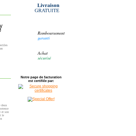
hommes
Livraison
 dans
e.
GRATUITE
y
e
Remboursement
garanti
ectiles
 au
Achat
sécurisé
Notre page de facturation
est certifiée par:
e deux
mpotence
t et son
t le
ra