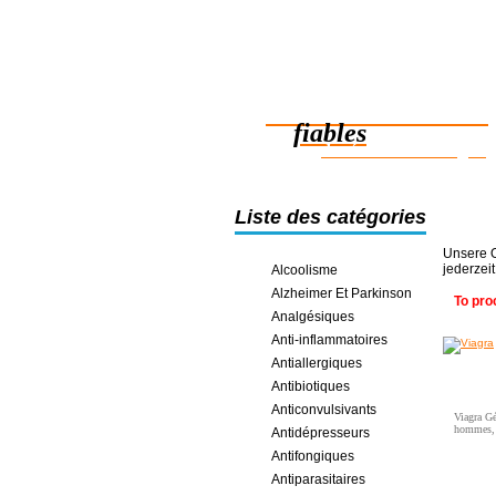
Des médicaments
fiables
des économies en ligne
Liste des catégories
Unsere O
jederzei
Alcoolisme
Alzheimer Et Parkinson
To pro
Analgésiques
Anti-inflammatoires
Antiallergiques
Antibiotiques
Anticonvulsivants
Viagra Gé
hommes, a
Antidépresseurs
Antifongiques
Antiparasitaires