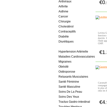
€0
Antiviraux
Arthrite
Asthme
Cancer
Chirurgie
Cholestérol
Contraceptifs
Levitra G
fonction 
Diabète
érectile.
l'Inde ap
Diurétiques
GMP.
Dysfonction érectile
€1
Hypertension Artérielle
Maladies Cardiovasculaires
Migraines
Obésité
Ostéoporose
Relaxants Musculaires
Santé Féminine
Caverta® 
compagnie
Santé Masculine
le plus e
chez les
Soins De La Peau
Soins Des Yeux
€4
Tractus Gastro-intestinal
Troubles Mentaux