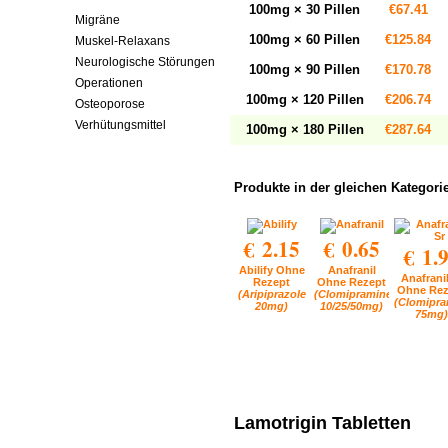
100mg × 30 Pillen
€67.41
Migräne
100mg × 60 Pillen
€125.84
Muskel-Relaxans
Neurologische Störungen
100mg × 90 Pillen
€170.78
Operationen
100mg × 120 Pillen
€206.74
Osteoporose
Verhütungsmittel
100mg × 180 Pillen
€287.64
Produkte in der gleichen Kategori
€ 2.15
€ 0.65
€ 1.
Abilify Ohne
Anafranil
Anafranil
Rezept
Ohne Rezept
Ohne Rez
(Aripiprazole
(Clomipramine
(Clomipra
20mg)
10/25/50mg)
75mg)
Lamotrigin Tabletten