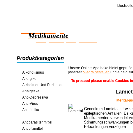
Bestsell
Feedba
Hi.
Zuverlässige
Ich wollte 
großartigen
Medikamente
intelligent Einsparungen online
Produktkategorien
Unsere Online-Apotheke bietet geprüfte
jederzeit
Viagra bestellen
und eine disk
Alkoholismus
Allergiker
To proceed please enable Cookies in
Alzheimer Und Parkinson
Lamict
Analgetika
Anti-Depressiva
Mental-p
Anti-Virus
Generikum Lamictal ist wir
Antibiotika
epileptischen Anfällen. Es 
Antikonvulsiva
Medikamenten verwendet wer
Stimmungsschwankungen bei
Antiparasitenmittel
Erkrankungen verzögern.
Antipilzmittel