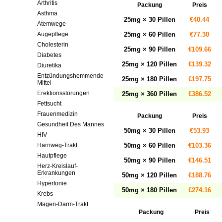
Arthritis
Packung
Preis
Asthma
25mg × 30 Pillen
€40.44
Atemwege
Augepflege
25mg × 60 Pillen
€77.30
Cholesterin
25mg × 90 Pillen
€109.66
Diabetes
25mg × 120 Pillen
€139.32
Diuretika
Entzündungshemmende
25mg × 180 Pillen
€197.75
Mittel
Erektionsstörungen
25mg × 360 Pillen
€386.52
Fettsucht
Frauenmedizin
Packung
Preis
Gesundheit Des Mannes
50mg × 30 Pillen
€53.93
HIV
Harnweg-Trakt
50mg × 60 Pillen
€103.36
Hautpflege
50mg × 90 Pillen
€146.51
Herz-Kreislauf-
Erkrankungen
50mg × 120 Pillen
€188.76
Hypertonie
50mg × 180 Pillen
€274.16
Krebs
Magen-Darm-Trakt
Packung
Preis
Mental-psychische
Störungen