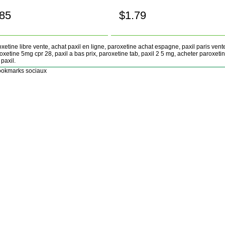
.85
$1.79
Achetez!
Achetez!
xetine libre vente, achat paxil en ligne, paroxetine achat espagne, paxil paris vent
oxetine 5mg cpr 28, paxil a bas prix, paroxetine tab, paxil 2 5 mg, acheter paroxeti
paxil.
okmarks sociaux