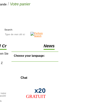
/
Votre panier
mande
Votre panier
$0.00
(0 articles)
Search:
l Cr
News
nen Sie
Choose your language:
Z
en direct
Chat
x20
traiter
GRATUIT
anxiété
du