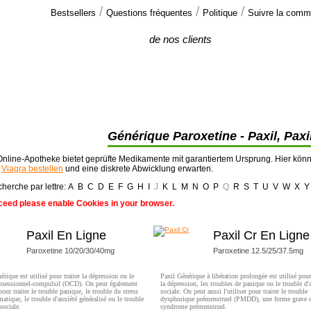
/
/
/
Bestsellers
Questions fréquentes
Politique
Suivre la com
Commentaires
de nos clients
Salut.
Je voudrais seulement dire merci à votre
promt et efficace service... Les comprimés >>
Générique Paroxetine - Paxil, Paxi
nline-Apotheke bietet geprüfte Medikamente mit garantiertem Ursprung. Hier kön
t
Viagra bestellen
und eine diskrete Abwicklung erwarten.
herche par lettre:
A
B
C
D
E
F
G
H
I
J
K
L
M
N
O
P
Q
R
S
T
U
V
W
X
Y
ceed please enable Cookies in your browser.
Paxil En Ligne
Paxil Cr En Ligne
Paroxetine 10/20/30/40mg
Paroxetine 12.5/25/37.5mg
érique est utilisé pour traiter la dépression ou le
Paxil Générique à libération prolongée est utilisé pour 
obsessionnel-compulsif (OCD). On peut également
la dépression, les troubles de panique ou le trouble d'
 pour traiter le trouble panique, le trouble du stress
sociale. On peut aussi l'utiliser pour traiter le trouble
matique, le trouble d'anxiété généralisé ou le trouble
dysphorique prémenstruel (PMDD), une forme grave 
sociale.
syndrome prémenstruel.