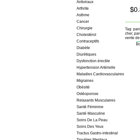
Antiviraux
$0
Arthrite
Asthme
Cancer
Chirurgie
Tag: paro
cher, par
Cholestérol
vente de 
Contraceptifs
Bo
Diabète
Diurétiques
Dysfonction érectile
Hypertension Artérielle
Maladies Cardiovasculaires
Migraines
Obésité
Ostéoporose
Relaxants Musculaires
Santé Féminine
Santé Masculine
Soins De La Peau
Soins Des Yeux
Tractus Gastro-intestinal
Troubles Mentaux