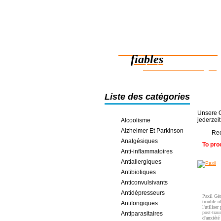
Des médicaments
fiables
des économies en ligne
Liste des catégories
Unsere O
jederzei
Alcoolisme
Alzheimer Et Parkinson
Rec
Analgésiques
To pro
Anti-inflammatoires
Antiallergiques
Antibiotiques
Anticonvulsivants
Antidépresseurs
Paxil Gén
trouble 
Antifongiques
l'utiliser
post-trau
Antiparasitaires
d'anxiété 