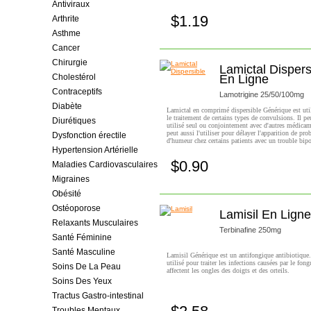
Antiviraux
$1.19
Arthrite
Achetez!
Asthme
Cancer
Chirurgie
Lamictal Dispers
Cholestérol
En Ligne
Contraceptifs
Lamotrigine 25/50/100mg
Diabète
Lamictal en comprimé dispersible Générique est uti
le traitement de certains types de convulsions. Il peu
Diurétiques
utilisé seul ou conjointement avec d'autres médica
peut aussi l'utiliser pour délayer l'apparition de pr
Dysfonction érectile
d'humeur chez certains patients avec un trouble bipo
Hypertension Artérielle
$0.90
Maladies Cardiovasculaires
Achetez!
Migraines
Obésité
Ostéoporose
Lamisil En Ligne
Relaxants Musculaires
Terbinafine 250mg
Santé Féminine
Santé Masculine
Lamisil Générique est un antifongique antibiotique. 
utilisé pour traiter les infections causées par le fon
Soins De La Peau
affectent les ongles des doigts et des orteils.
Soins Des Yeux
Tractus Gastro-intestinal
Troubles Mentaux