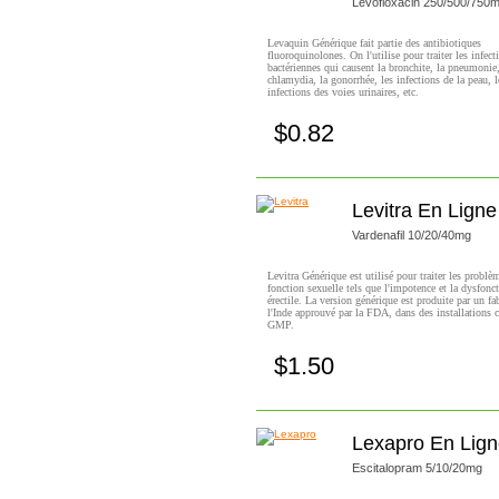
Levofloxacin 250/500/750
Levaquin Générique fait partie des antibiotiques
fluoroquinolones. On l'utilise pour traiter les infect
bactériennes qui causent la bronchite, la pneumonie,
chlamydia, la gonorrhée, les infections de la peau, l
infections des voies urinaires, etc.
$0.82
Achetez!
Levitra En Ligne
Vardenafil 10/20/40mg
Levitra Générique est utilisé pour traiter les problè
fonction sexuelle tels que l'impotence et la dysfonc
érectile. La version générique est produite par un fa
l'Inde approuvé par la FDA, dans des installations ce
GMP.
$1.50
Achetez!
Lexapro En Lig
Escitalopram 5/10/20mg