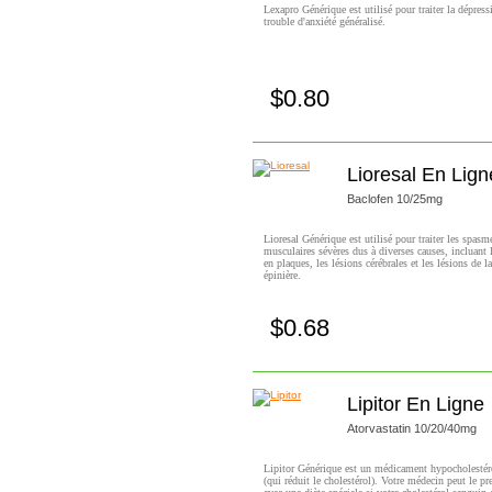
Lexapro Générique est utilisé pour traiter la dépress
trouble d'anxiété généralisé.
$0.80
Achetez!
Lioresal En Lign
Baclofen 10/25mg
Lioresal Générique est utilisé pour traiter les spasm
musculaires sévères dus à diverses causes, incluant l
en plaques, les lésions cérébrales et les lésions de l
épinière.
$0.68
Achetez!
Lipitor En Ligne
Atorvastatin 10/20/40mg
Lipitor Générique est un médicament hypocholesté
(qui réduit le cholestérol). Votre médecin peut le pre