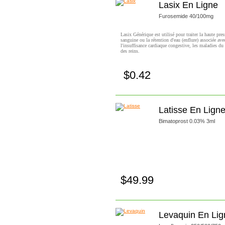
Lasix En Ligne
Furosemide 40/100mg
Lasix Générique est utilisé pour traiter la haute pre
sanguine ou la rétention d'eau (enflure) associée ave
l'insuffisance cardiaque congestive, les maladies du
des reins.
$0.42
Achetez!
Latisse En Lign
Bimatoprost 0.03% 3ml
$49.99
Achetez!
Levaquin En Lig