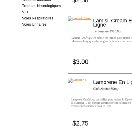
$2.58
Achetez!
Troubles Neurologiques
VIH
Voies Respiratoires
Lamisil Cream 
Ligne
Voies Urinaires
Terbinafine 1% 10g
Lamisil Générique en crème est utilisé pour traiter l
infections fongiques des ongles de la main ou des or
$3.00
Achetez!
Lamprene En Li
Clofazimine 50mg
Lamprene Générique est utilisé pour traiter la lèpre
de Hansen). Il est parfois administré conjointement
d'autres médicaments pour la lèpre.
$2.75
Achetez!