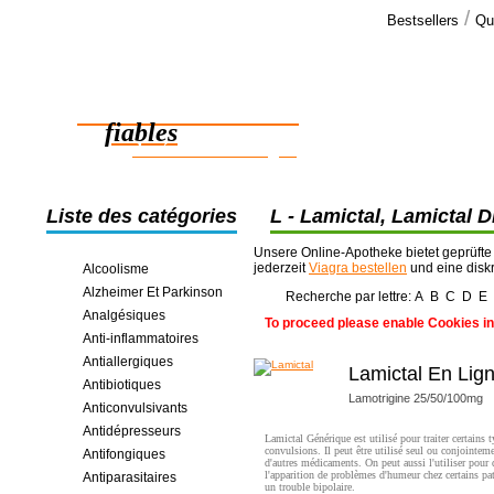
/
Bestsellers
Qu
Commen
Salut.
Des médicaments
Je voudrais 
promt et eff
fiables
des économies en ligne
Liste des catégories
L - Lamictal, Lamictal D
Lamprene, Lanoxin, Lar
Unsere Online-Apotheke bietet geprüfte
jederzeit
Viagra bestellen
und eine disk
Alcoolisme
Alzheimer Et Parkinson
Recherche par lettre:
A
B
C
D
E
Analgésiques
To proceed please enable Cookies in
Anti-inflammatoires
Antiallergiques
Lamictal En Lig
Antibiotiques
Lamotrigine 25/50/100mg
Anticonvulsivants
Antidépresseurs
Lamictal Générique est utilisé pour traiter certains 
convulsions. Il peut être utilisé seul ou conjointem
Antifongiques
d'autres médicaments. On peut aussi l'utiliser pour 
l'apparition de problèmes d'humeur chez certains pat
Antiparasitaires
un trouble bipolaire.