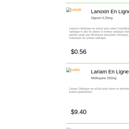
Lanoxin En Lign
Digoxin 0.25mg
Lanoxin Générique est utilisé pour traiter l'insuffis
cardiaque et afin de ralentir le rythme cardiaque chez
patients ayant une fibrillation auriculaire chronique
d'anomalie du rythme cardiaque.
$0.56
Achetez!
Lariam En Ligne
Mefloquine 250mg
Lariam Générique est utilisé pour traiter ou prévenir
malaria (paludisme).
$9.40
Achetez!