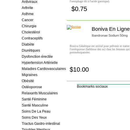
Antiviraux
l'oesophage dû à l'acide gastrique).
$0.75
Arthrite
Achetez!
Asthme
Cancer
Chirurgie
Boniva En Ligne
Cholestérol
Ibandronae Sodium 50mg
Contraceptifs
Diabète
Boniva Générique est utilisé pour prévenir et traiter
l'ostéoporose (faiblesse des os) chez les femmes qui
Diurétiques
postménopausées.
Dysfonction érectile
Hypertension Artérielle
$10.00
Maladies Cardiovasculaires
Achetez!
Migraines
Obésité
Bookmarks sociaux
Ostéoporose
Relaxants Musculaires
Santé Féminine
Santé Masculine
Soins De La Peau
Soins Des Yeux
Tractus Gastro-intestinal
Troubles Mentaux