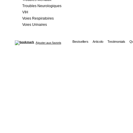
Troubles Neurologiques
VIH
Voies Respiratoires
Voies Urinaires
Bestsellers
Articolo
Testimonials
Qu
Ajouter aux favoris