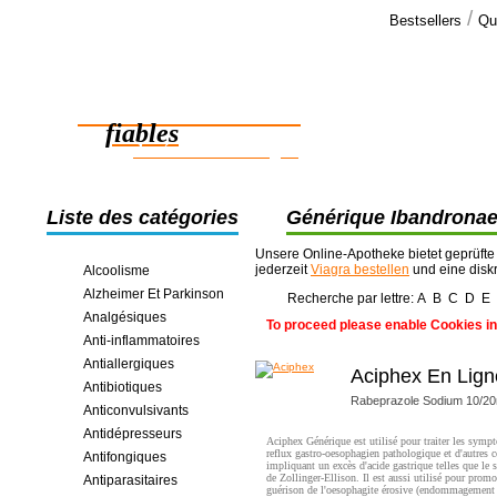
/
Bestsellers
Qu
Commen
Merci bien. 
Des médicaments
essayés. Alo
fiables
des économies en ligne
Liste des catégories
Générique Ibandronae 
Unsere Online-Apotheke bietet geprüfte
jederzeit
Viagra bestellen
und eine disk
Alcoolisme
Alzheimer Et Parkinson
Recherche par lettre:
A
B
C
D
E
Analgésiques
To proceed please enable Cookies in
Anti-inflammatoires
Antiallergiques
Aciphex En Lign
Antibiotiques
Rabeprazole Sodium 10/2
Anticonvulsivants
Antidépresseurs
Aciphex Générique est utilisé pour traiter les sym
reflux gastro-oesophagien pathologique et d'autres 
Antifongiques
impliquant un excès d'acide gastrique telles que le
de Zollinger-Ellison. Il est aussi utilisé pour promo
Antiparasitaires
guérison de l'oesophagite érosive (endommagement