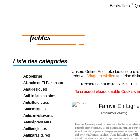
/
Bestsellers
Qu
Commen
Vous m'avez 
Des médicaments
suis satisfai
fiables
des économies en ligne
Liste des catégories
Unsere Online-Apotheke bietet geprüfte
jederzeit
Viagra bestellen
und eine disk
Alcoolisme
Alzheimer Et Parkinson
Recherche par lettre:
A
B
C
D
E
Analgésiques
To proceed please enable Cookies in
Anti-inflammatoires
Antiallergiques
Famvir En Ligne
Antibiotiques
Famciclovir 250mg
Anticonvulsivants
Antidépresseurs
Famvir Générique est utilisé pour traiter une infecti
l'herpès zoster (zona). Il est également utilisé pour tr
Antifongiques
infections de la peau à l'herpès récurrentes chez les 
qui sont également atteints d'une infection au VIH
Antiparasitaires
est utilisé chez les patients qui ont un système imm