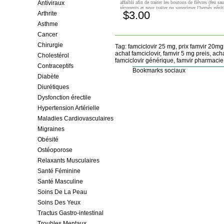
Antiviraux
affaibli afin de traiter les boutons de fièvres (feu sa
récurrents et pour traiter ou supprimer l'herpès génit
$3.00
Arthrite
récurrent.
Achetez!
Asthme
Cancer
Chirurgie
Tag: famciclovir 25 mg, prix famvir 20mg,
achat famciclovir, famvir 5 mg preis, ac
Cholestérol
famciclovir générique, famvir pharmacie 
Contraceptifs
Bookmarks sociaux
Diabète
Diurétiques
Dysfonction érectile
Hypertension Artérielle
Maladies Cardiovasculaires
Migraines
Obésité
Ostéoporose
Relaxants Musculaires
Santé Féminine
Santé Masculine
Soins De La Peau
Soins Des Yeux
Tractus Gastro-intestinal
Troubles Mentaux