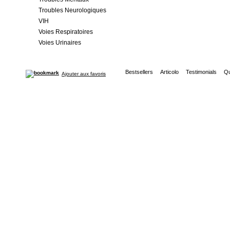
Troubles Neurologiques
VIH
Voies Respiratoires
Voies Urinaires
Bestsellers
Articolo
Testimonials
Qu
Ajouter aux favoris