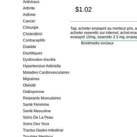
Antiviraux
$1.02
Arthrite
Achetez!
Asthme
Cancer
Chirurgie
Tag: acheter enalapril au meilleur prix,
acheter vaseretic sur internet, achat ena
Cholestérol
enalapril 10mg, vaseretic 2 5 mg, enalap
Contraceptifs
Bookmarks sociaux
Diabète
Diurétiques
Dysfonction érectile
Hypertension Artérielle
Maladies Cardiovasculaires
Migraines
Obésité
Ostéoporose
Relaxants Musculaires
Santé Féminine
Santé Masculine
Soins De La Peau
Soins Des Yeux
Tractus Gastro-intestinal
Troubles Mentaux