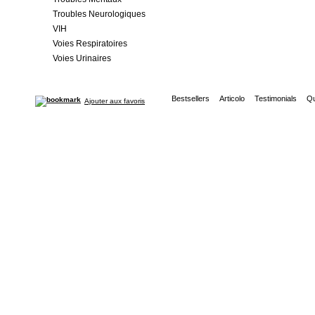
Troubles Neurologiques
VIH
Voies Respiratoires
Voies Urinaires
Bestsellers
Articolo
Testimonials
Qu
Ajouter aux favoris