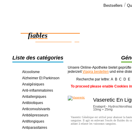
/
Bestsellers
Qu
Commen
J'ai reçu m
Des médicaments
Merci beauc
commander
fiables
des économies en ligne
Liste des catégories
Géné
Unsere Online-Apotheke bietet geprüfte
jederzeit
Viagra bestellen
und eine disk
Alcoolisme
Alzheimer Et Parkinson
Recherche par lettre:
A
B
C
D
E
Analgésiques
To proceed please enable Cookies in
Anti-inflammatoires
Antiallergiques
Vaseretic En Li
Antibiotiques
Enalapril - Hydrochlorothia
Anticonvulsivants
10mg + 25mg
Antidépresseurs
Vaseretic Générique est utilisé pour abaisser la haut
sanguine. Il agit en enlevant l'excès de fluides du c
Antifongiques
aidant à relaxer les vaisseaux sanguins.
Antiparasitaires