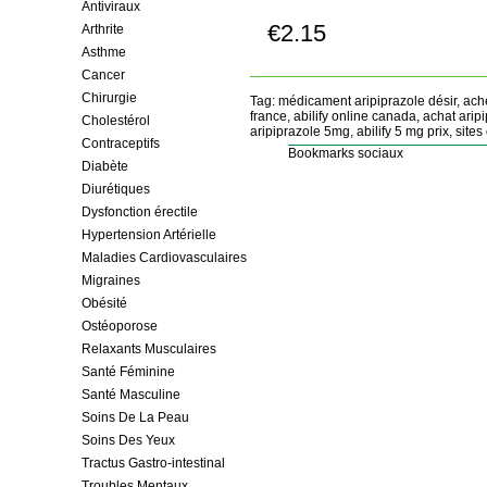
Antiviraux
€2.15
Arthrite
Achetez!
Asthme
Cancer
Chirurgie
Tag: médicament aripiprazole désir, ach
france, abilify online canada, achat arip
Cholestérol
aripiprazole 5mg, abilify 5 mg prix, sites
Contraceptifs
Bookmarks sociaux
Diabète
Diurétiques
Dysfonction érectile
Hypertension Artérielle
Maladies Cardiovasculaires
Migraines
Obésité
Ostéoporose
Relaxants Musculaires
Santé Féminine
Santé Masculine
Soins De La Peau
Soins Des Yeux
Tractus Gastro-intestinal
Troubles Mentaux