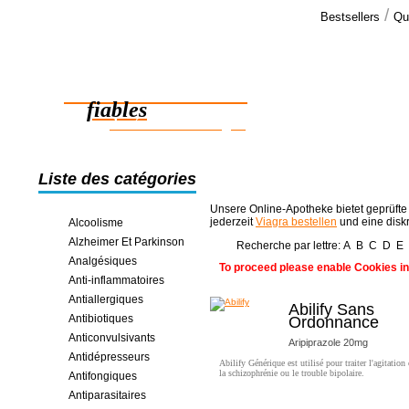
/
Bestsellers
Qu
Commen
J'ai reçu m
Des médicaments
Merci beauc
commander
fiables
des économies en ligne
Liste des catégories
Unsere Online-Apotheke bietet geprüfte
jederzeit
Viagra bestellen
und eine disk
Alcoolisme
Alzheimer Et Parkinson
Recherche par lettre:
A
B
C
D
E
Analgésiques
To proceed please enable Cookies in
Anti-inflammatoires
Antiallergiques
Abilify Sans
Antibiotiques
Ordonnance
Anticonvulsivants
Aripiprazole 20mg
Antidépresseurs
Abilify Générique est utilisé pour traiter l'agitation
la schizophrénie ou le trouble bipolaire.
Antifongiques
Antiparasitaires