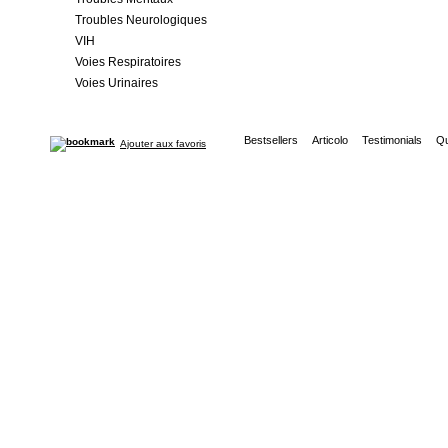
Troubles Neurologiques
VIH
Voies Respiratoires
Voies Urinaires
Bestsellers
Articolo
Testimonials
Qu
Ajouter aux favoris