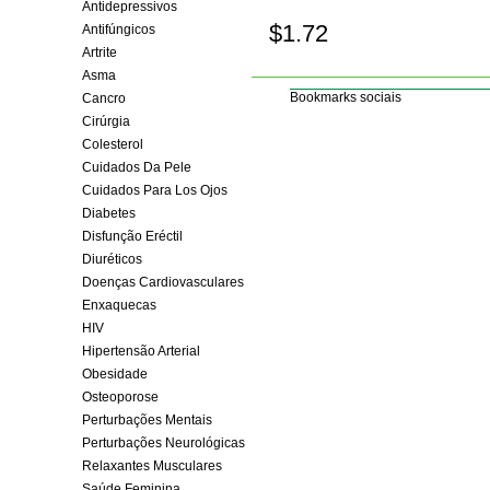
Antidepressivos
$1.72
Antifúngicos
Comprar!
Artrite
Asma
Bookmarks sociais
Cancro
Cirúrgia
Colesterol
Cuidados Da Pele
Cuidados Para Los Ojos
Diabetes
Disfunção Eréctil
Diuréticos
Doenças Cardiovasculares
Enxaquecas
HIV
Hipertensão Arterial
Obesidade
Osteoporose
Perturbações Mentais
Perturbações Neurológicas
Relaxantes Musculares
Saúde Feminina