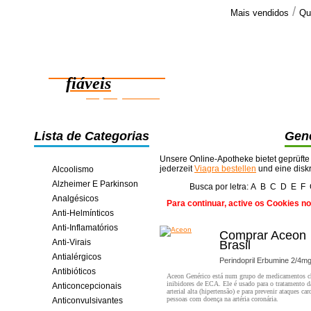
/
Mais vendidos
Qu
Comenta
Bem, devo p
Medicamentos
tivessem pa
rapidament
fiáveis
poupança online
Lista de Categorias
Gené
Unsere Online-Apotheke bietet geprüfte
jederzeit
Viagra bestellen
und eine disk
Alcoolismo
Alzheimer E Parkinson
Busca por letra:
A
B
C
D
E
F
Analgésicos
Para continuar, active os Cookies n
Anti-Helmínticos
Anti-Inflamatórios
Comprar Aceon
Anti-Virais
Brasil
Antialérgicos
Perindopril Erbumine 2/4m
Antibióticos
Aceon Genérico está num grupo de medicamentos 
inibidores de ECA. Ele é usado para o tratamento d
Anticoncepcionais
arterial alta (hipertensão) e para prevenir ataques ca
pessoas com doença na artéria coronária.
Anticonvulsivantes