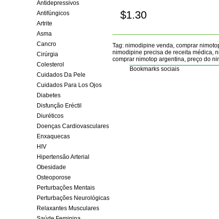
Antidepressivos
$1.30
Antifúngicos
Comprar!
Artrite
Asma
Cancro
Tag: nimodipine venda, comprar nimotop
nimodipine precisa de receita médica, n
Cirúrgia
comprar nimotop argentina, preço do ni
Colesterol
Bookmarks sociais
Cuidados Da Pele
Cuidados Para Los Ojos
Diabetes
Disfunção Eréctil
Diuréticos
Doenças Cardiovasculares
Enxaquecas
HIV
Hipertensão Arterial
Obesidade
Osteoporose
Perturbações Mentais
Perturbações Neurológicas
Relaxantes Musculares
Saúde Feminina