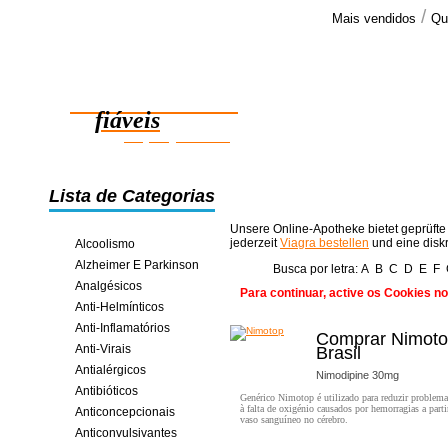
/
Mais vendidos
Qu
Comenta
Já recebi o
Medicamentos
pois o couri
morada >>
fiáveis
poupança online
Lista de Categorias
Unsere Online-Apotheke bietet geprüfte
jederzeit
Viagra bestellen
und eine disk
Alcoolismo
Alzheimer E Parkinson
Busca por letra:
A
B
C
D
E
F
Analgésicos
Para continuar, active os Cookies n
Anti-Helmínticos
Anti-Inflamatórios
Comprar Nimot
Anti-Virais
Brasil
Antialérgicos
Nimodipine 30mg
Antibióticos
Genérico Nimotop é utilizado para reduzir problem
à falta de oxigénio causados por hemorragias a part
Anticoncepcionais
vaso sanguíneo no cérebro.
Anticonvulsivantes