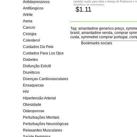
Antidepressivos
também usado para tratar a doença de Parkinson e o
distúrbios de movimento.
$1.11
Antifúngicos
Comprar!
Artrite
Asma
Cancro
Tag: amantadine generico preço, symme
brasil, amantadine venda, comprar sym
Cirúrgia
custa, symmetrel comprar portugal, com
Colesterol
Bookmarks sociais
Cuidados Da Pele
Cuidados Para Los Ojos
Diabetes
Disfunção Eréctil
Diuréticos
Doenças Cardiovasculares
Enxaquecas
HIV
Hipertensão Arterial
Obesidade
Osteoporose
Perturbações Mentais
Perturbações Neurológicas
Relaxantes Musculares
Saúde Feminina