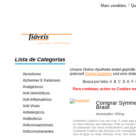
/
Mais vendidos
Qu
Comenta
Bom dia:
Medicamentos
O genérico 
algo bom ai
fiáveis
poupança online
Lista de Categorias
Unsere Online-Apotheke bietet geprüfte
jederzeit
Viagra bestellen
und eine disk
Alcoolismo
Alzheimer E Parkinson
Busca por letra:
A
B
C
D
E
F
Analgésicos
Para continuar, active os Cookies n
Anti-Helmínticos
Anti-Inflamatórios
Comprar Symme
Anti-Virais
Brasil
Antialérgicos
Amantadine 100mg
Antibióticos
Symmetrel Genérico é um anti-viral. É usado para p
ou tratar infecções tipo influenza. Pode ser tomado
Anticoncepcionais
ou juntamente com outros medicamentos para gripe
Symmetrel Genérico não funciona com constipações
Anticonvulsivantes
tipos de gripe ou outras infecções virais. Este med