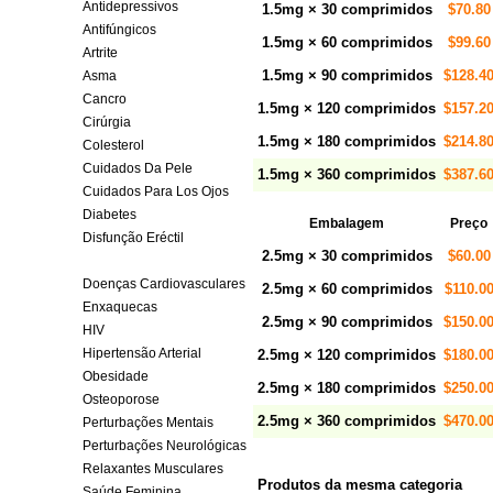
Antidepressivos
1.5mg × 30 comprimidos
$70.80
Antifúngicos
1.5mg × 60 comprimidos
$99.60
Artrite
1.5mg × 90 comprimidos
$128.4
Asma
Cancro
1.5mg × 120 comprimidos
$157.2
Cirúrgia
1.5mg × 180 comprimidos
$214.8
Colesterol
Cuidados Da Pele
1.5mg × 360 comprimidos
$387.6
Cuidados Para Los Ojos
Diabetes
Embalagem
Preço
Disfunção Eréctil
2.5mg × 30 comprimidos
$60.00
Diuréticos
Doenças Cardiovasculares
2.5mg × 60 comprimidos
$110.0
Enxaquecas
2.5mg × 90 comprimidos
$150.0
HIV
Hipertensão Arterial
2.5mg × 120 comprimidos
$180.0
Obesidade
2.5mg × 180 comprimidos
$250.0
Osteoporose
2.5mg × 360 comprimidos
$470.0
Perturbações Mentais
Perturbações Neurológicas
Relaxantes Musculares
Produtos da mesma categoria
Saúde Feminina