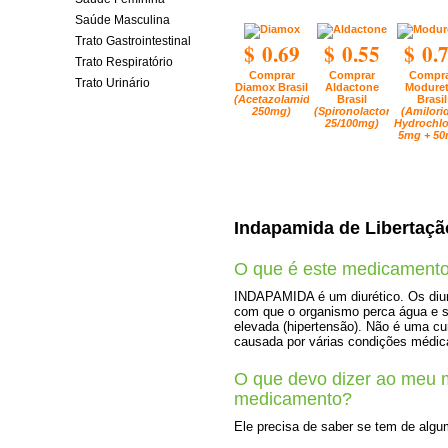
Saúde Masculina
Trato Gastrointestinal
$ 0.69
$ 0.55
$ 0.
Trato Respiratório
Comprar
Comprar
Compra
Trato Urinário
Diamox Brasil
Aldactone
Moduret
(Acetazolamide
Brasil
Brasil
250mg)
(Spironolactone
(Amilorid
25/100mg)
Hydrochlo
5mg + 50
Indapamida de Libertaç
O que é este medicament
INDAPAMIDA é um diurético. Os diur
com que o organismo perca água e sal
elevada (hipertensão). Não é uma c
causada por várias condições médica
O que devo dizer ao meu 
medicamento?
Ele precisa de saber se tem de alg