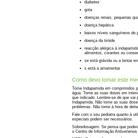
diabetes
gota
doenças renais, pequenas quan
doença hepática
baixos níveis sanguíneos de p
doença da tiróide
reacção alérgica à indapamid
alimentos, corantes ou conse
se está grávida ou a tentar en
s está a amamentar
Como devo tomar este me
Tome Indapamida em comprimidos po
água. Tome as suas doses em interv
que indicado. Lembre-se de que vai 
Indapamida. Não tome as suas doses 
problemas. Não tome à hora de deita
Fale com o seu pediatra quanto à u
especiais podem ser necessários.
Sobredosagem: Se pensa que poderá 
o Centro de Informação Antivenenos 