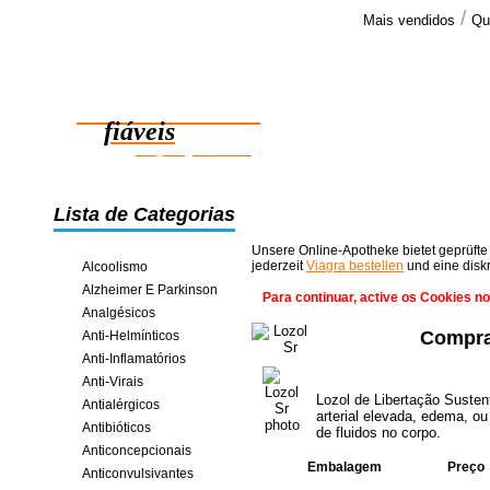
/
Mais vendidos
Qu
Comenta
Olá, obriga
Medicamentos
a encomend
sem problem
fiáveis
poupança online
Lista de Categorias
Unsere Online-Apotheke bietet geprüfte
jederzeit
Viagra bestellen
und eine disk
Alcoolismo
Alzheimer E Parkinson
Para continuar, active os Cookies n
Analgésicos
Compra
Anti-Helmínticos
Anti-Inflamatórios
Anti-Virais
Lozol de Libertação Susten
Antialérgicos
arterial elevada, edema, ou
Antibióticos
de fluidos no corpo.
Anticoncepcionais
Embalagem
Preço
Anticonvulsivantes