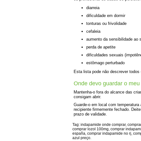
diarreia
dificuldade em dormir
tonturas ou frivolidade
cefaleia
aumento da sensibilidade ao s
perda de apetite
dificuldades sexuais (impotên
estômago perturbado
Esta lista pode não descrever todos 
Onde devo guardar o meu
Mantenha-o fora do alcance das cri
consigam abrir.
Guarde-o em local com temperatura a
recipiente firmemente fechado. Deite
prazo de validade.
Tag: indapamide onde comprar, comprar
comprar lozol 100mg, comprar indapami
españa, comprar indapamide no rj, compr
azul preço.