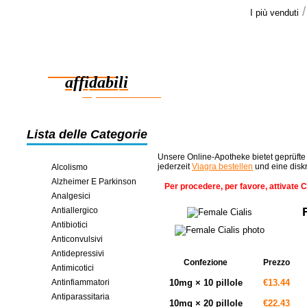
I più venduti
Le opini
La consegna
Farmaci
Grazie per i
>>
affidabili
risparmio in linea
Lista delle Categorie
Unsere Online-Apotheke bietet geprüfte
jederzeit
Viagra bestellen
und eine disk
Alcolismo
Alzheimer E Parkinson
Per procedere, per favore, attivate 
Analgesici
Antiallergico
Antibiotici
Anticonvulsivi
Antidepressivi
Confezione
Prezzo
Antimicotici
Antinfiammatori
10mg × 10 pillole
€13.44
Antiparassitaria
10mg × 20 pillole
€22.43