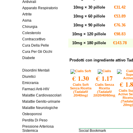
Antivirali
10mg × 30 pillole
€31.42
Apparato Respiratorio
Artrite
10mg × 60 pillole
€53.89
Asma
10mg × 90 pillole
€76.36
Chirurgia
Colesterolo
10mg × 120 pillole
€98.83
Contraccettivo
10mg × 180 pillole
€143.78
Cura Della Pelle
Cura Per Gli Occhi
Diabete
Prodotti con ingrediente attivo Tad
Disfunzione Erettile
Disordini Mentali
€ 1.30
€ 1.17
Diuretici
€ 1.
Emicrania
Cialis Soft
Cialis Senza
Senza Ricetta
Ricetta
Farmaci Anti-HIV
Cialis Su
(Tadalafil
(Tadalafil
Active S
Malattie Cardiovascolari
20/40mg)
10/20/40/60mg)
Ricett
(Tadalaf
Malattie Genito-urinarie
20mg)
Malattie Neurologiche
Osteoporosi
Perdita Di Peso
Pressione Arteriosa
Sistemica
Social Bookmark