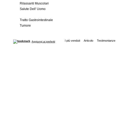
Rilassanti Muscolari
Salute Dell' Uomo
Salute Della Donna
Tratto Gastrointestinale
Tumore
I più venduti
Articolo
Testimonianze
Aggiungi ai preferiti