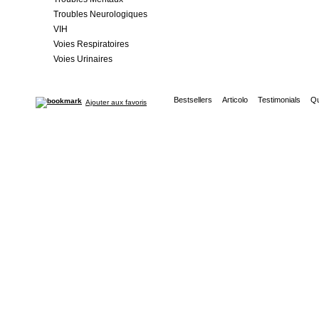
Troubles Neurologiques
VIH
Voies Respiratoires
Voies Urinaires
Bestsellers
Articolo
Testimonials
Qu
Ajouter aux favoris