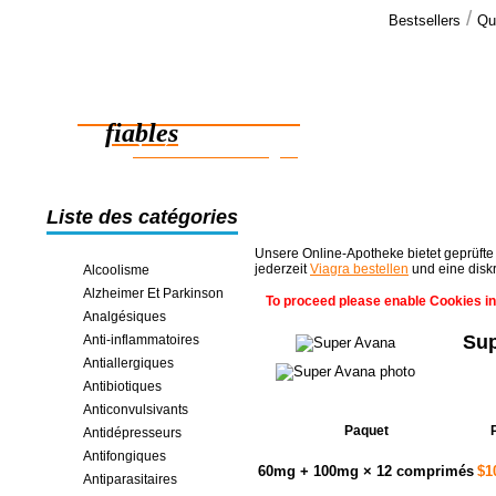
/
Bestsellers
Qu
Commen
Cher monsie
Des médicaments
La commande
été livré da
fiables
des économies en ligne
Liste des catégories
Unsere Online-Apotheke bietet geprüfte
jederzeit
Viagra bestellen
und eine disk
Alcoolisme
Alzheimer Et Parkinson
To proceed please enable Cookies in
Analgésiques
Sup
Anti-inflammatoires
Antiallergiques
Antibiotiques
Anticonvulsivants
Paquet
Antidépresseurs
Antifongiques
60mg + 100mg × 12 comprimés
$1
Antiparasitaires