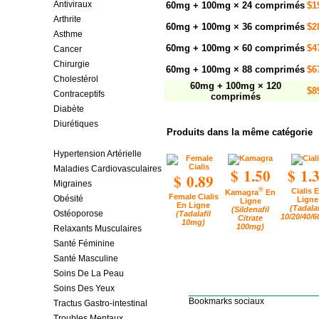
Antiviraux
60mg + 100mg × 24 comprimés
$1
Arthrite
60mg + 100mg × 36 comprimés
$2
Asthme
60mg + 100mg × 60 comprimés
$4
Cancer
Chirurgie
60mg + 100mg × 88 comprimés
$6
Cholestérol
60mg + 100mg × 120
$8
Contraceptifs
comprimés
Diabète
Diurétiques
Produits dans la même catégorie
Dysfonction érectile
Hypertension Artérielle
Maladies Cardiovasculaires
$ 1.50
$ 1.
$ 0.89
Migraines
®
Cialis 
Kamagra
En
Female Cialis
Obésité
Ligne
Ligne
En Ligne
(Tadalaf
(Sildenafil
Ostéoporose
(Tadalafil
10/20/40/
Citrate
10mg)
100mg)
Relaxants Musculaires
Santé Féminine
Santé Masculine
Soins De La Peau
Soins Des Yeux
Bookmarks sociaux
Tractus Gastro-intestinal
Troubles Mentaux