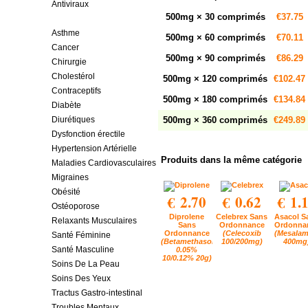
Antiviraux
500mg × 30 comprimés
€37.75
Arthrite
Asthme
500mg × 60 comprimés
€70.11
Cancer
500mg × 90 comprimés
€86.29
Chirurgie
Cholestérol
500mg × 120 comprimés
€102.47
Contraceptifs
500mg × 180 comprimés
€134.84
Diabète
Diurétiques
500mg × 360 comprimés
€249.89
Dysfonction érectile
Hypertension Artérielle
Produits dans la même catégorie
Maladies Cardiovasculaires
Migraines
Obésité
€ 2.70
€ 0.62
€ 1.
Ostéoporose
Diprolene
Celebrex Sans
Asacol S
Relaxants Musculaires
Sans
Ordonnance
Ordonna
Ordonnance
(Celecoxib
(Mesalam
Santé Féminine
(Betamethasone
100/200mg)
400mg
Santé Masculine
0.05%
10/0.12% 20g)
Soins De La Peau
Soins Des Yeux
Tractus Gastro-intestinal
Troubles Mentaux