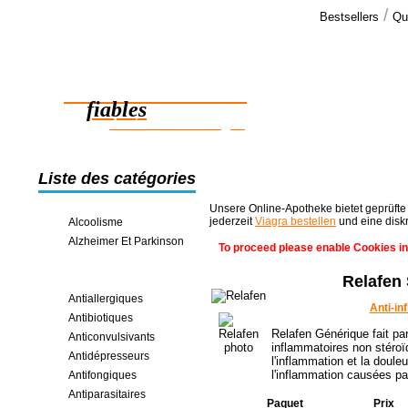
/
Bestsellers
Qu
Commen
BONJOUR!!
Des médicaments
Je voulais s
AUJOURD'HU
fiables
des économies en ligne
Liste des catégories
Unsere Online-Apotheke bietet geprüfte
jederzeit
Viagra bestellen
und eine disk
Alcoolisme
Alzheimer Et Parkinson
To proceed please enable Cookies in
Analgésiques
Relafen
Anti-inflammatoires
Antiallergiques
Anti-in
Antibiotiques
Relafen Générique fait pa
Anticonvulsivants
inflammatoires non stéroï
Antidépresseurs
l'inflammation et la douleur
l'inflammation causées par 
Antifongiques
Antiparasitaires
Paquet
Prix