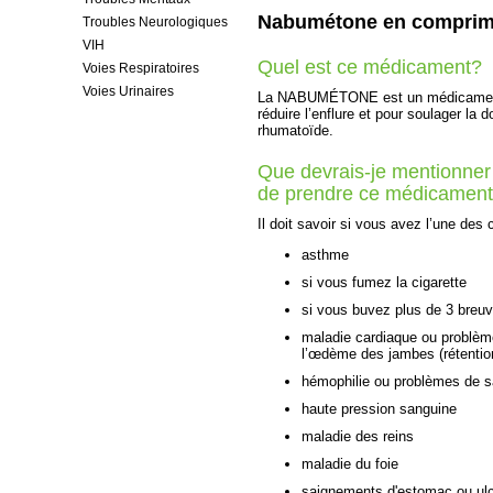
Nabumétone en compri
Troubles Neurologiques
VIH
Quel est ce médicament?
Voies Respiratoires
Voies Urinaires
La NABUMÉTONE est un médicament ant
réduire l’enflure et pour soulager la dou
rhumatoïde.
Que devrais-je mentionner
de prendre ce médicamen
Il doit savoir si vous avez l’une des 
asthme
si vous fumez la cigarette
si vous buvez plus de 3 breuv
maladie cardiaque ou problème
l’œdème des jambes (rétention
hémophilie ou problèmes de 
haute pression sanguine
maladie des reins
maladie du foie
saignements d'estomac ou ul