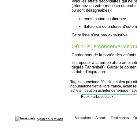
Voici les effets secondaires qui ne n
(informez-en votre médecin ou profes
ou sont désagréables):
constipation ou diarrhée
flatulence ou brûlures d’esto
Cette liste n’est pas exhaustive.
Où puis-je conserver ce 
Garder hors de la portée des enfants
Entreposer à la température ambiante
degrés Fahrenheit). Garder le conten
la date d’expiration.
Tag: nabumetone 20 prix, relafen prix of
nabumetone vente libre france, achat r
acheter, peut on acheter générique nabu
Bookmarks sociaux
Bestsellers
Articolo
Testimonials
Qu
Ajouter aux favoris