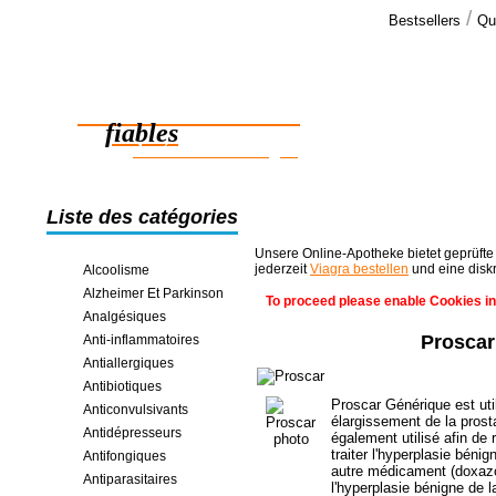
/
Bestsellers
Qu
Commen
Salut. Merci 
Des médicaments
déjà reçu le
fiables
des économies en ligne
Liste des catégories
Unsere Online-Apotheke bietet geprüfte
jederzeit
Viagra bestellen
und eine disk
Alcoolisme
Alzheimer Et Parkinson
To proceed please enable Cookies in
Analgésiques
Prosca
Anti-inflammatoires
Antiallergiques
Antibiotiques
Proscar Générique est util
Anticonvulsivants
élargissement de la prost
Antidépresseurs
également utilisé afin de r
traiter l'hyperplasie béni
Antifongiques
autre médicament (doxazos
Antiparasitaires
l'hyperplasie bénigne de l