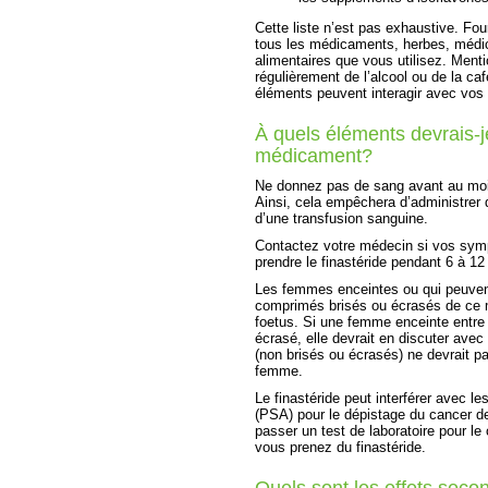
Cette liste n’est pas exhaustive. Fou
tous les médicaments, herbes, médi
alimentaires que vous utilisez. Men
régulièrement de l’alcool ou de la ca
éléments peuvent interagir avec vo
À quels éléments devrais-je
médicament?
Ne donnez pas de sang avant au moin
Ainsi, cela empêchera d’administrer 
d’une transfusion sanguine.
Contactez votre médecin si vos symp
prendre le finastéride pendant 6 à 12
Les femmes enceintes ou qui peuven
comprimés brisés ou écrasés de ce mé
foetus. Si une femme enceinte entre
écrasé, elle devrait en discuter av
(non brisés ou écrasés) ne devrait pa
femme.
Le finastéride peut interférer avec l
(PSA) pour le dépistage du cancer d
passer un test de laboratoire pour le
vous prenez du finastéride.
Quels sont les effets secon