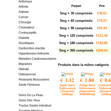
Antiviraux
Paquet
Prix
Arthrite
Asthme
5mg × 30 comprimés
€38.61
Cancer
5mg × 60 comprimés
€70.07
Chirurgie
Cholestérol
5mg × 90 comprimés
€93.44
Contraceptifs
5mg × 120 comprimés
€111.42
Diabète
5mg × 180 comprimés
€142.88
Diurétiques
Dysfonction érectile
5mg × 360 comprimés
€260.64
Hypertension Artérielle
Maladies Cardiovasculaires
Migraines
Produits dans la même catégorie
Obésité
Ostéoporose
€ 1.12
€ 1.80
€ 0.
Relaxants Musculaires
Santé Féminine
Hytrin Sans
Priligy Sans
Cardura 
Ordonnance
Ordonnance
Ordonna
Santé Masculine
(Terazosin
(Dapoxetine
(Doxazo
1/2/5mg)
30/60/90mg)
1/2/4m
Soins De La Peau
Soins Des Yeux
Tractus Gastro-intestinal
Troubles Mentaux