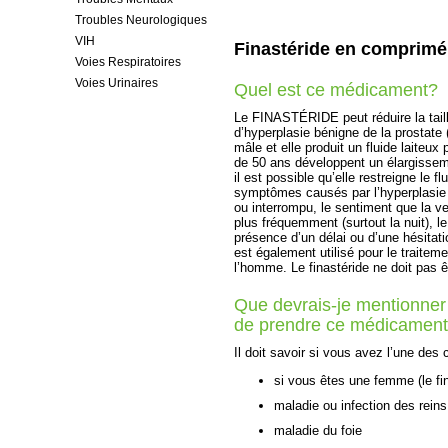
Troubles Neurologiques
VIH
Finastéride en comprimé
Voies Respiratoires
Voies Urinaires
Quel est ce médicament?
Le FINASTÉRIDE peut réduire la tail
d’hyperplasie bénigne de la prostate 
mâle et elle produit un fluide laite
de 50 ans développent un élargisseme
il est possible qu’elle restreigne le fl
symptômes causés par l’hyperplasie bé
ou interrompu, le sentiment que la v
plus fréquemment (surtout la nuit), l
présence d’un délai ou d’une hésitat
est également utilisé pour le traite
l’homme. Le finastéride ne doit pas ê
Que devrais-je mentionner
de prendre ce médicamen
Il doit savoir si vous avez l’une des 
si vous êtes une femme (le fin
maladie ou infection des reins
maladie du foie