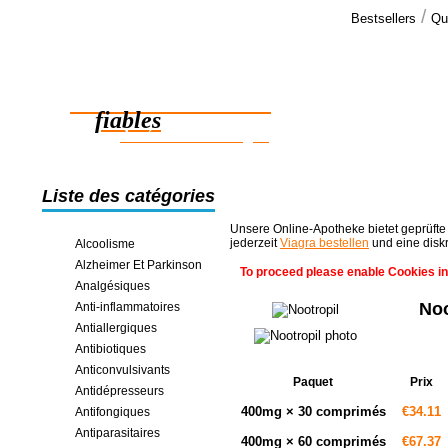
/
Bestsellers
Qu
Commen
BONJOUR!!
Des médicaments
Je voulais s
AUJOURD'HU
fiables
des économies en ligne
Liste des catégories
Unsere Online-Apotheke bietet geprüfte
jederzeit
Viagra bestellen
und eine disk
Alcoolisme
Alzheimer Et Parkinson
To proceed please enable Cookies in
Analgésiques
No
Anti-inflammatoires
Antiallergiques
Antibiotiques
Anticonvulsivants
Paquet
Prix
Antidépresseurs
400mg × 30 comprimés
€34.11
Antifongiques
Antiparasitaires
400mg × 60 comprimés
€67.37