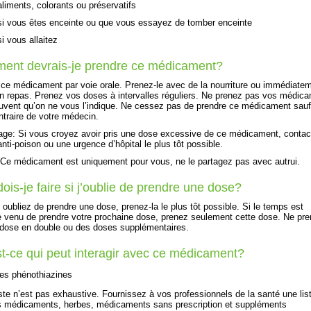
aliments, colorants ou préservatifs
si vous êtes enceinte ou que vous essayez de tomber enceinte
si vous allaitez
ent devrais-je prendre ce médicament?
ce médicament par voie orale. Prenez-le avec de la nourriture ou immédiate
n repas. Prenez vos doses à intervalles réguliers. Ne prenez pas vos médic
uvent qu’on ne vous l’indique. Ne cessez pas de prendre ce médicament sauf
ntraire de votre médecin.
ge: Si vous croyez avoir pris une dose excessive de ce médicament, contac
anti-poison ou une urgence d’hôpital le plus tôt possible.
e médicament est uniquement pour vous, ne le partagez pas avec autrui.
ois-je faire si j’oublie de prendre une dose?
 oubliez de prendre une dose, prenez-la le plus tôt possible. Si le temps est
 venu de prendre votre prochaine dose, prenez seulement cette dose. Ne pr
dose en double ou des doses supplémentaires.
t-ce qui peut interagir avec ce médicament?
les phénothiazines
iste n’est pas exhaustive. Fournissez à vos professionnels de la santé une lis
s médicaments, herbes, médicaments sans prescription et suppléments