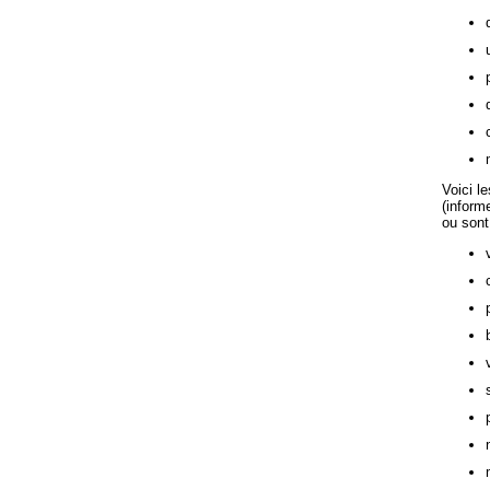
Voici l
(inform
ou sont