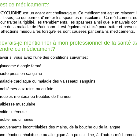
 est ce médicament?
YCLIDINE est un agent anticholinergique. Ce médicament agit en relaxant 
 lisses, ce qui permet d'arrêter les spasmes musculaires. Ce médicament es
 pour traiter la rigidité, les tremblements, les spasmes ainsi que le mauvais con
ire de la maladie de Parkinson. Il est également utilisé pour traiter et préveni
ffections musculaires lorsqu'elles sont causées par certains médicaments.
evrais-je mentionner à mon professionnel de la santé a
rendre ce médicament?
 savoir si vous avez l’une des conditions suivantes:
glaucome à angle fermé
haute pression sanguine
maladie cardiaque ou maladie des vaisseaux sanguins
problèmes aux reins ou au foie
troubles mentaux ou troubles de l'humeur
faiblesse musculaire
colite ulcéreuse
problèmes urinaires
mouvements incontrôlables des mains, de la bouche ou de la langue
une réaction inhabituelle ou allergique à la prociclidine, à d’autres médicament