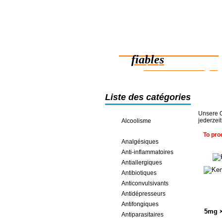
Des médicaments
fiables
des économies en ligne
Liste des catégories
Unsere O
jederzei
Alcoolisme
Alzheimer Et Parkinson
To pro
Analgésiques
Anti-inflammatoires
Antiallergiques
Antibiotiques
Anticonvulsivants
Antidépresseurs
Antifongiques
5mg 
Antiparasitaires