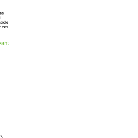
les
t
trôle
r ces
vant
s,