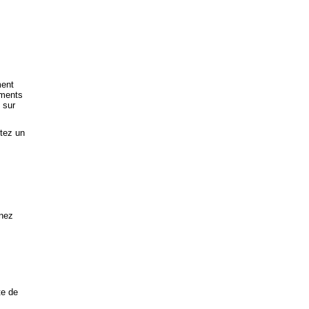
ment
aments
 sur
tez un
enez
te de