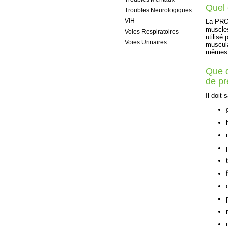
Quel
Troubles Neurologiques
VIH
La PROC
muscles
Voies Respiratoires
utilisé
Voies Urinaires
muscula
mêmes a
Que d
de p
Il doit