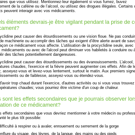
aires que vous utilisez. Mentionnez-leur également si vous fumez, buvez
rement de la caféine ou de l’alcool, ou utilisez des drogues illégales. Certains
s peuvent interagir avec vos médicaments.
ls éléments devrais-je être vigilant pendant la prise de 
cament?
yclidine peut causer des étourdissements ou une vision floue. Ne pas condui
r de machinerie ou accomplir des tâches qui exigent d’être alerte avant de savo
façon ce médicament vous affecte. L'utilisation de la procyclidine seule, avec
s médicaments ou avec de l'alcool peut diminuer vos habiletés à conduire ou 
ir des tâches potentiellement dangereuses.
yclidine peut causer des étourdissements ou des évanouissements. L'alcool, 
tures chaudes, l'exercice et la fièvre peuvent augmenter ces effets. Afin de l
r, asseyez-vous et levez-vous lentement, surtout le matin. Aux premiers sign
dissements ou de faiblesse, asseyez-vous ou étendez-vous.
d'avoir trop chaud durant l'exercice, d'autres activités ou si vous vous trouve
pératures chaudes; vous pourriez être victime d'un coup de chaleur.
 sont les effets secondaires que je pourrais observer lor
lisation de ce médicament?
es effets secondaires que vous devriez mentionner à votre médecin ou profess
nté le plus tôt possible:
difficulté à respirer ou à avaler, enrouement ou serrement de la gorge
enflure du visage, des lèvres, de la langue, des mains ou des pieds