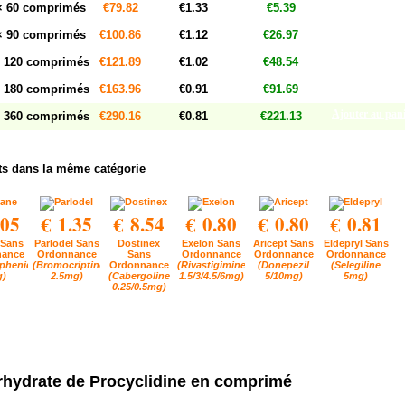
Ajouter au pan
× 60 comprimés
€79.82
€1.33
€5.39
Ajouter au pan
× 90 comprimés
€100.86
€1.12
€26.97
Ajouter au pan
 120 comprimés
€121.89
€1.02
€48.54
Ajouter au pan
 180 comprimés
€163.96
€0.91
€91.69
Ajouter au pan
 360 comprimés
€290.16
€0.81
€221.13
ts dans la même catégorie
.05
€ 1.35
€ 8.54
€ 0.80
€ 0.80
€ 0.81
 Sans
Parlodel Sans
Dostinex
Exelon Sans
Aricept Sans
Eldepryl Sans
nance
Ordonnance
Sans
Ordonnance
Ordonnance
Ordonnance
yphenidyl
(Bromocriptine
Ordonnance
(Rivastigimine
(Donepezil
(Selegiline
g)
2.5mg)
(Cabergoline
1.5/3/4.5/6mg)
5/10mg)
5mg)
0.25/0.5mg)
rhydrate de Procyclidine en comprimé