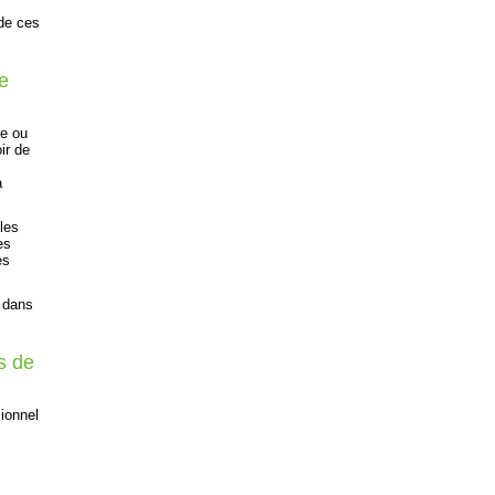
 de ces
ce
re ou
ir de
à
les
es
es
z dans
s de
ionnel