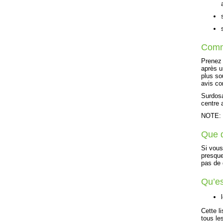
Comm
Prenez 
après u
plus so
avis co
Surdosa
centre 
NOTE: C
Que d
Si vous
presque
pas de 
Qu’es
Cette l
tous le