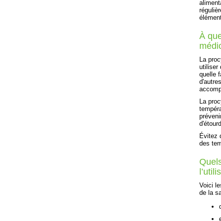
aliment
réguliè
élément
À que
médi
La proc
utilise
quelle 
d'autre
accompl
La proc
tempéra
préveni
d'étour
Évitez 
des tem
Quels
l’uti
Voici l
de la sa