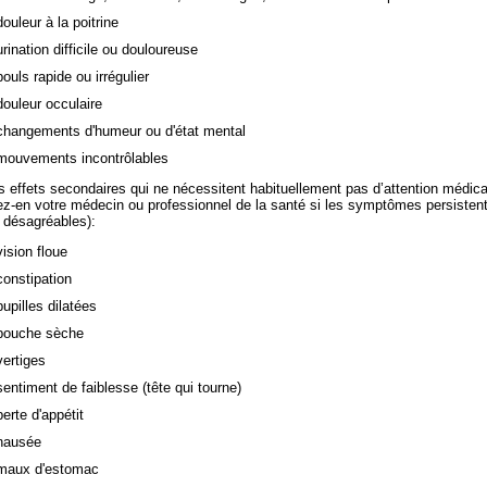
douleur à la poitrine
urination difficile ou douloureuse
pouls rapide ou irrégulier
douleur occulaire
changements d'humeur ou d'état mental
mouvements incontrôlables
es effets secondaires qui ne nécessitent habituellement pas d’attention médica
ez-en votre médecin ou professionnel de la santé si les symptômes persisten
 désagréables):
vision floue
constipation
pupilles dilatées
bouche sèche
vertiges
sentiment de faiblesse (tête qui tourne)
perte d'appétit
nausée
maux d'estomac