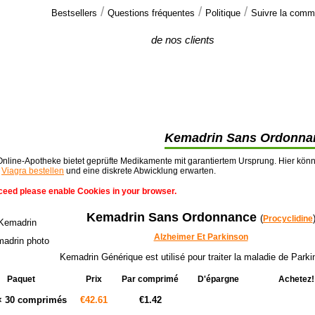
/
/
/
Bestsellers
Questions fréquentes
Politique
Suivre la com
Commentaires
de nos clients
J'ai reçu la commande à temps et ce
medicament fonctionne parfaitement. Ma
femme vous dit merci >>
Kemadrin Sans Ordonna
nline-Apotheke bietet geprüfte Medikamente mit garantiertem Ursprung. Hier kön
t
Viagra bestellen
und eine diskrete Abwicklung erwarten.
ceed please enable Cookies in your browser.
Kemadrin Sans Ordonnance
(
Procyclidine
Alzheimer Et Parkinson
Kemadrin Générique est utilisé pour traiter la maladie de Parki
Paquet
Prix
Par comprimé
D'épargne
Achetez!
Ajouter au pan
× 30 comprimés
€42.61
€1.42