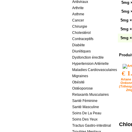
Antiviraux
5mg 
Arthrite
5mg 
Asthme
5mg ×
Cancer
Chirurgie
5mg ×
Cholestérol
5mg ×
Contraceptifs
Diabète
Diurétiques
Produi
Dysfonction érectile
Hypertension Artérielle
Maladies Cardiovasculaires
€ 1
Migraines
Artane
Obésité
Ordon
(Trihex
Ostéoporose
2m
Relaxants Musculaires
Santé Féminine
Santé Masculine
Soins De La Peau
Soins Des Yeux
Chlo
Tractus Gastro-intestinal
Troubles Mentaux