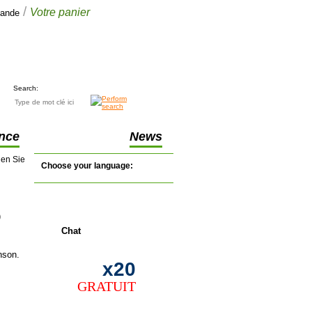
/
Votre panier
mande
Votre panier
€0.00
(0 articles)
Search:
nce
News
nen Sie
Choose your language:
)
en direct
Chat
nson.
x20
GRATUIT
ier