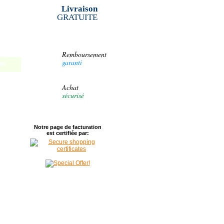
ier
Livraison
GRATUITE
ier
ier
ier
Remboursement
garanti
ier
Achat
sécurisé
Notre page de facturation
est certifiée par: