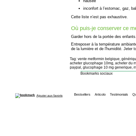
nausée
inconfort à l’estomac, gaz, b
Cette liste n’est pas exhaustive.
Où puis-je conserver ce 
Garder hors de la portée des enfants
Entreposer à la température ambiante
de la lumière et de l'humidité. Jeter 
Tag: vente metformin belgique, génériq
acheter glucophage 10mg, acheter du me
paypal, glucophage 10 mg generique, m
Bookmarks sociaux
Bestsellers
Articolo
Testimonials
Qu
Ajouter aux favoris