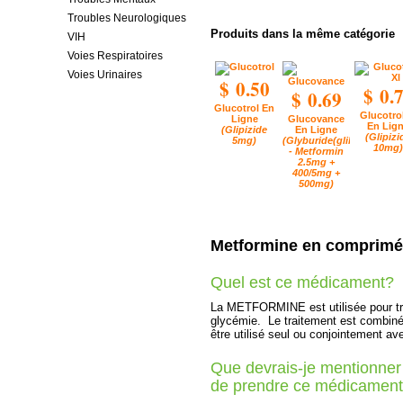
Troubles Neurologiques
Produits dans la même catégorie
VIH
Voies Respiratoires
Voies Urinaires
$ 0.50
$ 0.
$ 0.69
Glucotrol En
Glucotrol
Ligne
Glucovance
En Lig
(Glipizide
En Ligne
(Glipizi
5mg)
(Glyburide(glibenclamide
10mg)
- Metformin
2.5mg +
400/5mg +
500mg)
Metformine en comprimé
Quel est ce médicament?
La METFORMINE est utilisée pour trait
glycémie. Le traitement est combiné
être utilisé seul ou conjointement a
Que devrais-je mentionner
de prendre ce médicamen