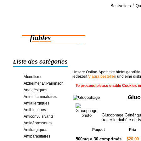
/
Bestsellers
Qu
Commen
Cher monsie
Des médicaments
La commande
été livré da
fiables
des économies en ligne
Liste des catégories
Unsere Online-Apotheke bietet geprüfte
jederzeit
Viagra bestellen
und eine disk
Alcoolisme
Alzheimer Et Parkinson
To proceed please enable Cookies in
Analgésiques
Gluc
Anti-inflammatoires
Antiallergiques
Antibiotiques
Glucophage Générique
Anticonvulsivants
traiter le diabète de 
Antidépresseurs
Antifongiques
Paquet
Prix
Antiparasitaires
500mg × 30 comprimés
$20.00