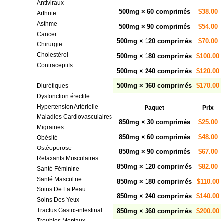
Antiviraux
500mg × 60 comprimés
$38.00
Arthrite
Asthme
500mg × 90 comprimés
$54.00
Cancer
500mg × 120 comprimés
$70.00
Chirurgie
Cholestérol
500mg × 180 comprimés
$100.00
Contraceptifs
500mg × 240 comprimés
$120.00
Diabète
500mg × 360 comprimés
$170.00
Diurétiques
Dysfonction érectile
Hypertension Artérielle
Paquet
Prix
Maladies Cardiovasculaires
850mg × 30 comprimés
$25.00
Migraines
850mg × 60 comprimés
$48.00
Obésité
Ostéoporose
850mg × 90 comprimés
$67.00
Relaxants Musculaires
850mg × 120 comprimés
$82.00
Santé Féminine
Santé Masculine
850mg × 180 comprimés
$110.00
Soins De La Peau
850mg × 240 comprimés
$140.00
Soins Des Yeux
Tractus Gastro-intestinal
850mg × 360 comprimés
$200.00
Troubles Mentaux