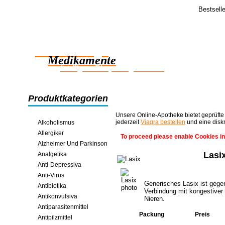
Bestsell
Feedba
Guten Morg
Zuverlässige
Das generis
gute Dinge 
Medikamente
intelligent Einsparungen online
Produktkategorien
Unsere Online-Apotheke bietet geprüfte
jederzeit
Viagra bestellen
und eine disk
Alkoholismus
Allergiker
To proceed please enable Cookies in
Alzheimer Und Parkinson
Lasi
Analgetika
Anti-Depressiva
Anti-Virus
Generisches Lasix ist geg
Antibiotika
Verbindung mit kongestiver 
Antikonvulsiva
Nieren.
Antiparasitenmittel
Packung
Preis
Antipilzmittel