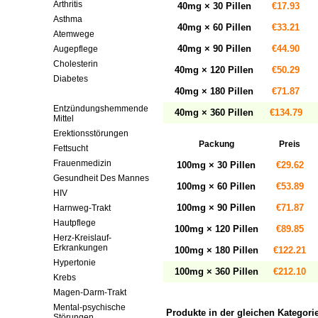
Arthritis
40mg × 30 Pillen
€17.93
Asthma
40mg × 60 Pillen
€33.21
Atemwege
40mg × 90 Pillen
€44.90
Augepflege
Cholesterin
40mg × 120 Pillen
€50.29
Diabetes
40mg × 180 Pillen
€71.87
Diuretika
Entzündungshemmende
40mg × 360 Pillen
€134.79
Mittel
Erektionsstörungen
Packung
Preis
Fettsucht
Frauenmedizin
100mg × 30 Pillen
€29.62
Gesundheit Des Mannes
100mg × 60 Pillen
€53.89
HIV
100mg × 90 Pillen
€71.87
Harnweg-Trakt
Hautpflege
100mg × 120 Pillen
€89.85
Herz-Kreislauf-
Erkrankungen
100mg × 180 Pillen
€122.21
Hypertonie
100mg × 360 Pillen
€212.10
Krebs
Magen-Darm-Trakt
Mental-psychische
Produkte in der gleichen Kategori
Störungen