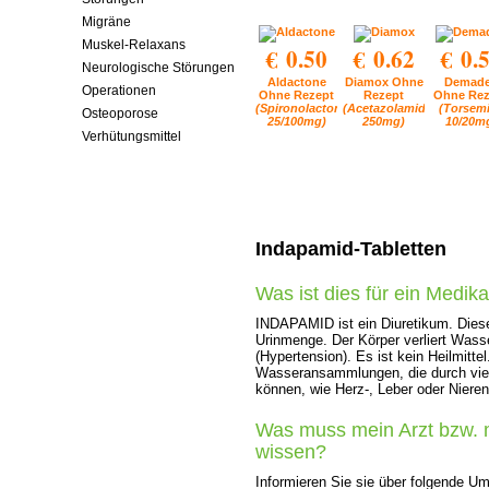
Migräne
Muskel-Relaxans
€ 0.50
€ 0.62
€ 0.
Neurologische Störungen
Aldactone
Diamox Ohne
Demad
Operationen
Ohne Rezept
Rezept
Ohne Rez
(Spironolactone
(Acetazolamide
(Torsem
Osteoporose
25/100mg)
250mg)
10/20m
Verhütungsmittel
Indapamid-Tabletten
Was ist dies für ein Medi
INDAPAMID ist ein Diuretikum. Die
Urinmenge. Der Körper verliert Wass
(Hypertension). Es ist kein Heilmitte
Wasseransammlungen, die durch vie
können, wie Herz-, Leber oder Niere
Was muss mein Arzt bzw. 
wissen?
Informieren Sie sie über folgende U