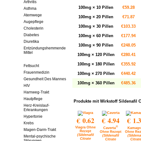
Arthritis
100mg × 10 Pillen
€59.28
Asthma
Atemwege
100mg × 20 Pillen
€71.87
Augepflege
100mg × 30 Pillen
€103.33
Cholesterin
Diabetes
100mg × 60 Pillen
€177.94
Diuretika
100mg × 90 Pillen
€248.05
Entzündungshemmende
Mittel
100mg × 120 Pillen
€280.41
Erektionsstörungen
100mg × 180 Pillen
€355.92
Fettsucht
Frauenmedizin
100mg × 270 Pillen
€440.42
Gesundheit Des Mannes
100mg × 360 Pillen
€485.36
HIV
Harnweg-Trakt
Hautpflege
Produkte mit Wirkstoff Sildenafil C
Herz-Kreislauf-
Erkrankungen
Hypertonie
€ 0.62
€ 4.94
€ 1.
Krebs
Viagra Ohne
®
Caverta
Kamagr
Magen-Darm-Trakt
Rezept
Ohne Rezept
Ohne Rez
(Sildenafil
(Sildenafil
(Sildena
Mental-psychische
Citrate
Citrate
Citrat
Störungen