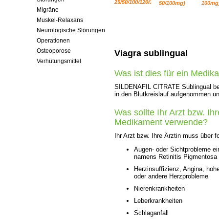
25/50/100/120/150/200mg)
50/100mg)
100mg
Migräne
Muskel-Relaxans
Neurologische Störungen
Operationen
Osteoporose
Viagra sublingual
Verhütungsmittel
Was ist dies für ein Medi
SILDENAFIL CITRATE Sublingual besitz
in den Blutkreislauf aufgenommen un
Was sollte Ihr Arzt bzw. Ih
Medikament verwende?
Ihr Arzt bzw. Ihre Ärztin muss über 
Augen- oder Sichtprobleme ein
namens Retinitis Pigmentosa
Herzinsuffizienz, Angina, hoh
oder andere Herzprobleme
Nierenkrankheiten
Leberkrankheiten
Schlaganfall