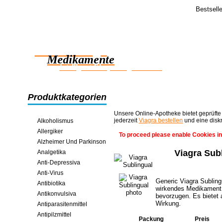
Bestsell
Feedba
Sehr geehrt
Zuverlässige
19.05.2006
Tage geliefe
Medikamente
intelligent Einsparungen online
Produktkategorien
Unsere Online-Apotheke bietet geprüfte
jederzeit
Viagra bestellen
und eine disk
Alkoholismus
Allergiker
To proceed please enable Cookies in
Alzheimer Und Parkinson
Viagra Sub
Analgetika
Anti-Depressiva
Anti-Virus
Generic Viagra Sublingu
Antibiotika
wirkendes Medikament
Antikonvulsiva
bevorzugen. Es bietet a
Wirkung.
Antiparasitenmittel
Antipilzmittel
Packung
Preis