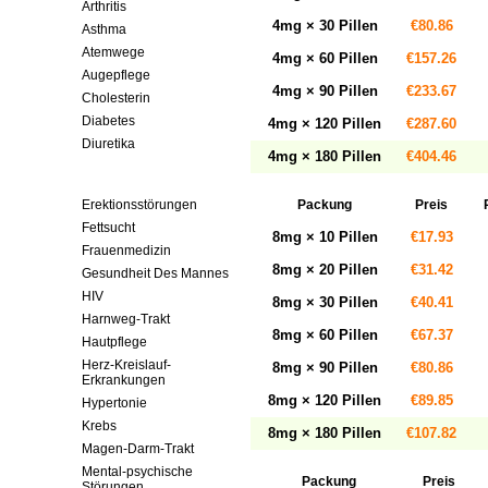
Arthritis
4mg × 30 Pillen
€80.86
Asthma
Atemwege
4mg × 60 Pillen
€157.26
Augepflege
4mg × 90 Pillen
€233.67
Cholesterin
Diabetes
4mg × 120 Pillen
€287.60
Diuretika
4mg × 180 Pillen
€404.46
Entzündungshemmende
Mittel
Erektionsstörungen
Packung
Preis
Fettsucht
8mg × 10 Pillen
€17.93
Frauenmedizin
8mg × 20 Pillen
€31.42
Gesundheit Des Mannes
HIV
8mg × 30 Pillen
€40.41
Harnweg-Trakt
8mg × 60 Pillen
€67.37
Hautpflege
Herz-Kreislauf-
8mg × 90 Pillen
€80.86
Erkrankungen
8mg × 120 Pillen
€89.85
Hypertonie
Krebs
8mg × 180 Pillen
€107.82
Magen-Darm-Trakt
Mental-psychische
Packung
Preis
Störungen