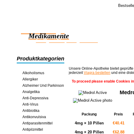
Bestsell
Feedba
Gut, ich mu
Zuverlässige
dachte wirkl
plötzlich >>
Medikamente
intelligent Einsparungen online
Produktkategorien
Unsere Online-Apotheke bietet geprüfte
jederzeit
Viagra bestellen
und eine disk
Alkoholismus
Allergiker
To proceed please enable Cookies in
Alzheimer Und Parkinson
Medro
Analgetika
Anti-Depressiva
Anti-Virus
Antibiotika
Packung
Preis
Antikonvulsiva
4mg × 10 Pillen
€40.41
Antiparasitenmittel
Antipilzmittel
4mg × 20 Pillen
€62.88