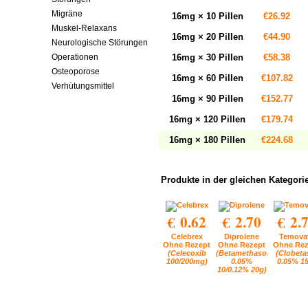
Migräne
16mg × 10 Pillen
€26.92
Muskel-Relaxans
16mg × 20 Pillen
€44.90
Neurologische Störungen
Operationen
16mg × 30 Pillen
€58.38
Osteoporose
16mg × 60 Pillen
€107.82
Verhütungsmittel
16mg × 90 Pillen
€152.77
16mg × 120 Pillen
€179.74
16mg × 180 Pillen
€224.68
Produkte in der gleichen Kategori
€ 0.62
€ 2.70
€ 2.
Celebrex
Diprolene
Temova
Ohne Rezept
Ohne Rezept
Ohne Rez
(Celecoxib
(Betamethasone
(Clobeta
100/200mg)
0.05%
0.05% 1
10/0.12% 20g)