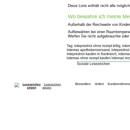
Diese Liste enthält nicht alle mögli
Wo bewahre ich meine Med
Außerhalb der Reichweite von Kinder
Aufbewahren bei einer Raumtemperatu
Werfen Sie nicht aufgebrauchte ode
Tag: loteprednol ohne rezept billig, lot
lotemax apothekenversand, loteprednol i
loteprednol kaufen in frankreich, lotema
lotemax ohne rezept kaufen lotemax reze
Soziale Lesezeichen
Bestsellers
Artikel
Kundenreferen
Lesezeichen
setzen