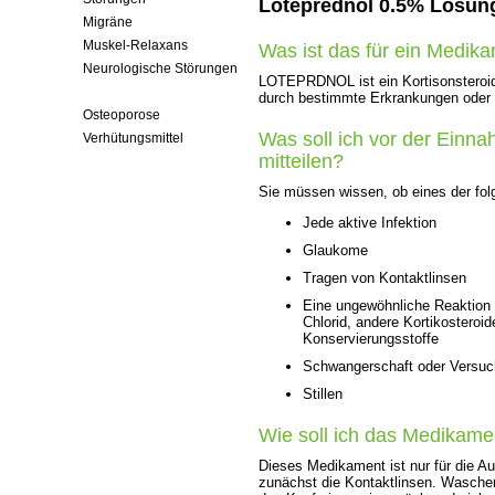
Loteprednol 0.5% Lösun
Migräne
Muskel-Relaxans
Was ist das für ein Medik
Neurologische Störungen
LOTEPRDNOL ist ein Kortisonsteroid
Operationen
durch bestimmte Erkrankungen oder 
Osteoporose
Was soll ich vor der Einn
Verhütungsmittel
mitteilen?
Sie müssen wissen, ob eines der fol
Jede aktive Infektion
Glaukome
Tragen von Kontaktlinsen
Eine ungewöhnliche Reaktion o
Chlorid, andere Kortikosteroi
Konservierungsstoffe
Schwangerschaft oder Versuc
Stillen
Wie soll ich das Medikam
Dieses Medikament ist nur für die A
zunächst die Kontaktlinsen. Waschen