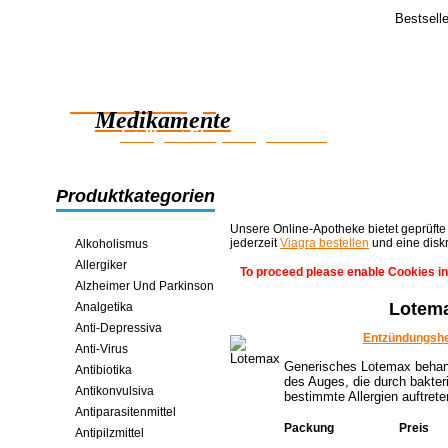
Bestsell
Feedba
Hi Danke,
Zuverlässige
Die Bestellu
angekommen
Medikamente
intelligent Einsparungen online
Produktkategorien
Unsere Online-Apotheke bietet geprüfte
jederzeit
Viagra bestellen
und eine disk
Alkoholismus
Allergiker
To proceed please enable Cookies in
Alzheimer Und Parkinson
Lotem
Analgetika
Anti-Depressiva
Entzündungsh
Anti-Virus
Generisches Lotemax behand
Antibiotika
des Auges, die durch bakteri
Antikonvulsiva
bestimmte Allergien auftret
Antiparasitenmittel
Packung
Preis
Antipilzmittel