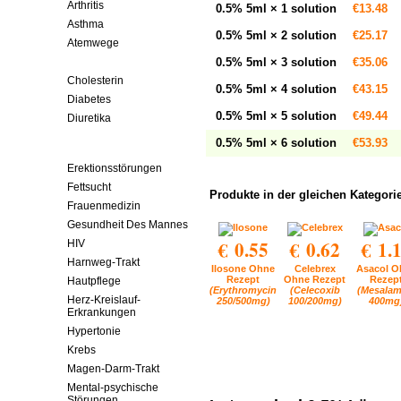
Arthritis
0.5% 5ml × 1 solution
€13.48
Asthma
0.5% 5ml × 2 solution
€25.17
Atemwege
Augepflege
0.5% 5ml × 3 solution
€35.06
Cholesterin
0.5% 5ml × 4 solution
€43.15
Diabetes
0.5% 5ml × 5 solution
€49.44
Diuretika
Entzündungshemmende
0.5% 5ml × 6 solution
€53.93
Mittel
Erektionsstörungen
Fettsucht
Produkte in der gleichen Kategori
Frauenmedizin
Gesundheit Des Mannes
€ 0.55
€ 0.62
€ 1.
HIV
Harnweg-Trakt
Ilosone Ohne
Celebrex
Asacol O
Rezept
Ohne Rezept
Rezep
Hautpflege
(Erythromycin
(Celecoxib
(Mesalam
Herz-Kreislauf-
250/500mg)
100/200mg)
400mg
Erkrankungen
Hypertonie
Krebs
Magen-Darm-Trakt
Mental-psychische
Störungen