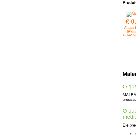
Produt
€ 0
Altace 
(Rami
1.25/2.5
Male
O qu
MALEAT
pressão
O que
medi
Ele pre