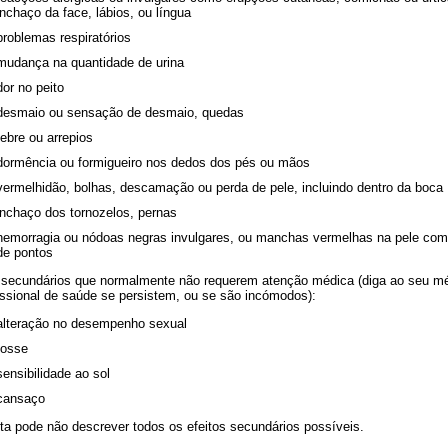
inchaço da face, lábios, ou língua
problemas respiratórios
mudança na quantidade de urina
dor no peito
desmaio ou sensação de desmaio, quedas
febre ou arrepios
dormência ou formigueiro nos dedos dos pés ou mãos
vermelhidão, bolhas, descamação ou perda de pele, incluindo dentro da boca
inchaço dos tornozelos, pernas
hemorragia ou nódoas negras invulgares, ou manchas vermelhas na pele com
de pontos
 secundários que normalmente não requerem atenção médica (diga ao seu m
issional de saúde se persistem, ou se são incómodos):
alteração no desempenho sexual
tosse
sensibilidade ao sol
cansaço
sta pode não descrever todos os efeitos secundários possíveis.