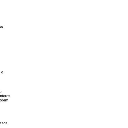
ma
 o
o
ntares
podem
essos.
u