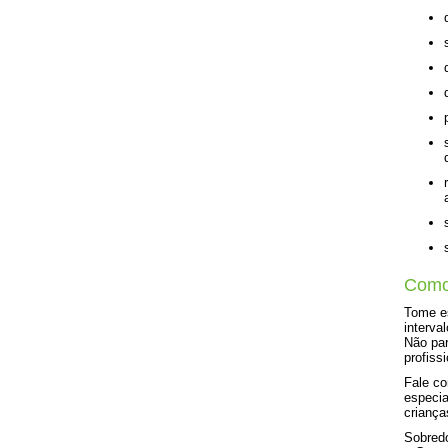
Como
Tome e
interva
Não pa
profiss
Fale co
especia
criança
Sobredo