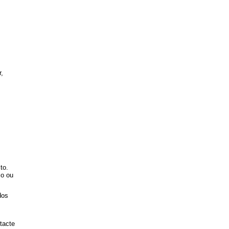
r,
to.
co ou
dos
tacte