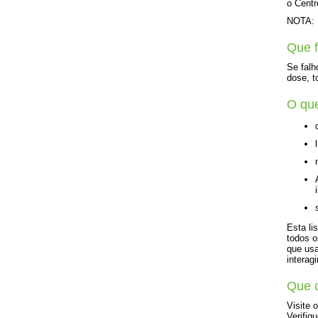
o Centr
NOTA: E
Que f
Se falh
dose, t
O que
Esta li
todos o
que usa
interag
Que c
Visite 
Verifiq