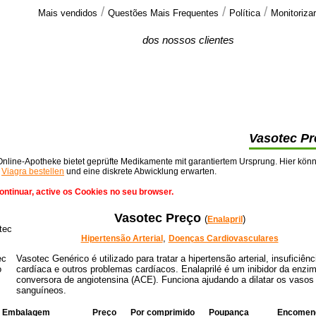
/
/
/
Mais vendidos
Questões Mais Frequentes
Política
Monitoriz
Comentarios
dos nossos clientes
Ao aceder ao e-mail fui direccionado para
este link de pesquisa, a que estou a
responder >>
Vasotec Pr
nline-Apotheke bietet geprüfte Medikamente mit garantiertem Ursprung. Hier kön
t
Viagra bestellen
und eine diskrete Abwicklung erwarten.
ontinuar, active os Cookies no seu browser.
Vasotec Preço
(
)
Enalapril
,
Hipertensão Arterial
Doenças Cardiovasculares
Vasotec Genérico é utilizado para tratar a hipertensão arterial, insuficiênc
cardíaca e outros problemas cardíacos. Enalaprilé é um inibidor da enzi
conversora de angiotensina (ACE). Funciona ajudando a dilatar os vasos
sanguíneos.
Embalagem
Preço
Por comprimido
Poupança
Encomen