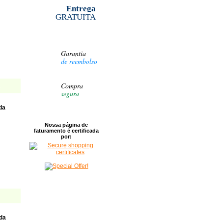
Entrega
!
GRATUITA
!
!
Garantia
!
de reembolso
!
!
Compra
segura
da
Nossa página de
faturamento é certificada
por:
da