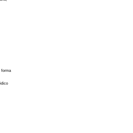
 forma
édico