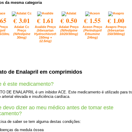
os da mesma categoria
.65
€ 3.01
€ 1.61
€ 0.50
€ 1.55
€ 1.00
Preço
Adalat Cc
Avalide Preço
Adalat Preço
Aceon Preço
Avapro Preço
pril
Preço
(Irbesartan
(Nifedipine
(Perindopril
(Irbesartan
/5/10mg)
(Nifedipine
Hydrochlorothiazide
10/20/30mg)
Erbumine
150/300mg)
30mg)
150mg +
2/4mg)
12.5mg)
ato de Enalapril em comprimidos
e é este medicamento?
O DE ENALAPRIL é um inibidor ACE. Este medicamento é utilizado para tra
 arterial elevada e insuficiência cardíaca.
 devo dizer ao meu médico antes de tomar este
camento?
cisa de saber se tem alguma destas condições:
doenças da medula óssea