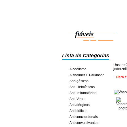
Medicamentos
fiáveis
poupança online
Lista de Categorias
Unsere O
jederzei
Alcoolismo
Alzheimer E Parkinson
Para c
Analgésicos
Anti-Helmínticos
Anti-Inflamatórios
Anti-Virais
Antialérgicos
Antibióticos
Anticoncepcionais
Anticonvulsivantes