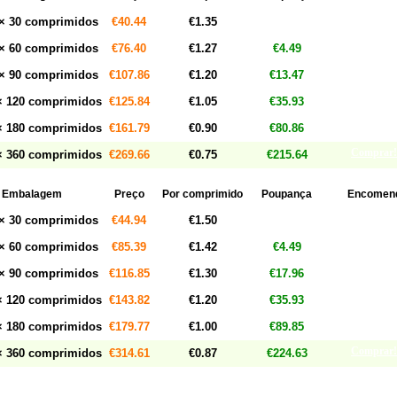
Comprar!
× 30 comprimidos
€40.44
€1.35
Comprar!
× 60 comprimidos
€76.40
€1.27
€4.49
Comprar!
× 90 comprimidos
€107.86
€1.20
€13.47
Comprar!
 120 comprimidos
€125.84
€1.05
€35.93
Comprar!
 180 comprimidos
€161.79
€0.90
€80.86
Comprar!
 360 comprimidos
€269.66
€0.75
€215.64
Embalagem
Preço
Por comprimido
Poupança
Encomen
Comprar!
× 30 comprimidos
€44.94
€1.50
Comprar!
× 60 comprimidos
€85.39
€1.42
€4.49
Comprar!
× 90 comprimidos
€116.85
€1.30
€17.96
Comprar!
 120 comprimidos
€143.82
€1.20
€35.93
Comprar!
 180 comprimidos
€179.77
€1.00
€89.85
Comprar!
 360 comprimidos
€314.61
€0.87
€224.63