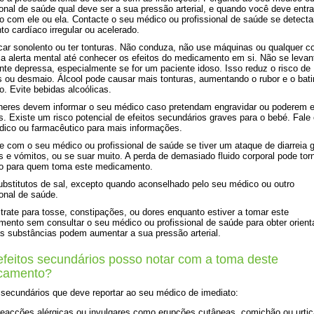
ional de saúde qual deve ser a sua pressão arterial, e quando você deve entr
o com ele ou ela. Contacte o seu médico ou profissional de saúde se detect
to cardíaco irregular ou acelerado.
car sonolento ou ter tonturas. Não conduza, não use máquinas ou qualquer c
ja alerta mental até conhecer os efeitos do medicamento em si. Não se levan
te depressa, especialmente se for um paciente idoso. Isso reduz o risco de
s ou desmaio. Álcool pode causar mais tonturas, aumentando o rubor e o bat
o. Evite bebidas alcoólicas.
eres devem informar o seu médico caso pretendam engravidar ou poderem e
s. Existe um risco potencial de efeitos secundários graves para o bebé. Fale
ico ou farmacêutico para mais informações.
ue com o seu médico ou profissional de saúde se tiver um ataque de diarreia 
 e vómitos, ou se suar muito. A perda de demasiado fluido corporal pode tor
so para quem toma este medicamento.
ubstitutos de sal, excepto quando aconselhado pelo seu médico ou outro
ional de saúde.
trate para tosse, constipações, ou dores enquanto estiver a tomar este
ento sem consultar o seu médico ou profissional de saúde para obter orient
 substâncias podem aumentar a sua pressão arterial.
feitos secundários posso notar com a toma deste
camento?
 secundários que deve reportar ao seu médico de imediato:
reacções alérgicas ou invulgares como erupções cutâneas, comichão ou urticá