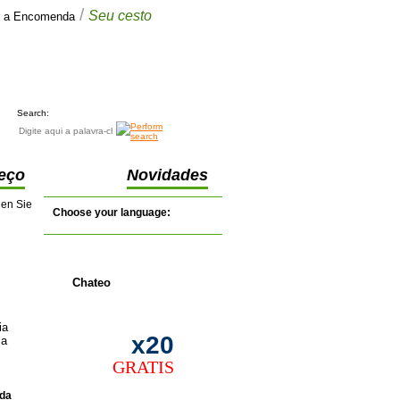
/
Seu cesto
ar a Encomenda
Seu cesto
€0.00
(0 itens)
Search:
eço
Novidades
nen Sie
Choose your language:
Chateo
ia
x20
ma
GRATIS
da