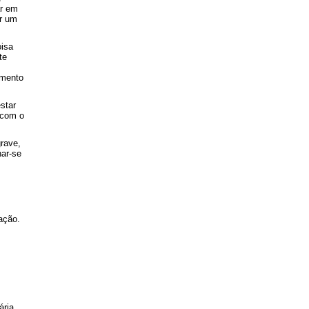
ar em
ar um
oisa
te
imento
star
 com o
grave,
nar-se
ação.
ria,