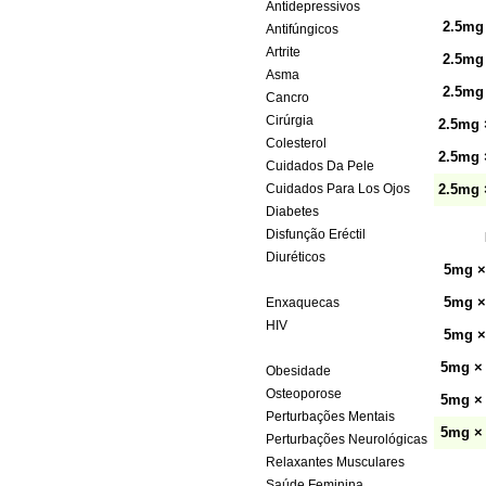
Antidepressivos
2.5mg
Antifúngicos
Artrite
2.5mg
Asma
2.5mg
Cancro
Cirúrgia
2.5mg 
Colesterol
2.5mg 
Cuidados Da Pele
Cuidados Para Los Ojos
2.5mg 
Diabetes
Disfunção Eréctil
Diuréticos
5mg ×
Doenças Cardiovasculares
5mg ×
Enxaquecas
HIV
5mg ×
Hipertensão Arterial
5mg ×
Obesidade
Osteoporose
5mg ×
Perturbações Mentais
5mg ×
Perturbações Neurológicas
Relaxantes Musculares
Saúde Feminina