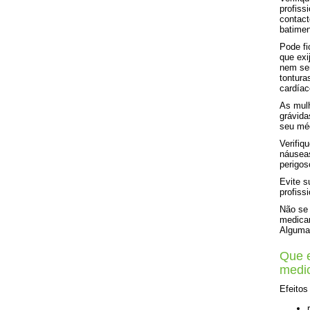
profiss
contact
batimen
Pode fi
que exi
nem sen
tontura
cardíac
As mulh
grávida
seu méd
Verifiq
náuseas
perigo
Evite s
profiss
Não se 
medicam
Algumas
Que e
medi
Efeitos