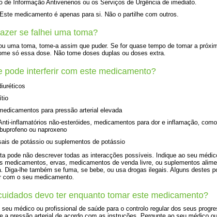
o de Informação Antivenenos ou os Serviços de Urgência de imediato.
ste medicamento é apenas para si. Não o partilhe com outros.
azer se falhei uma toma?
ou uma toma, tome-a assim que puder. Se for quase tempo de tomar a próxi
ome só essa dose. Não tome doses duplas ou doses extra.
 pode interferir com este medicamento?
diuréticos
lítio
medicamentos para pressão arterial elevada
Anti-inflamatórios não-esteróides, medicamentos para dor e inflamação, como
ibuprofeno ou naproxeno
sais de potássio ou suplementos de potássio
sta pode não descrever todas as interacções possíveis. Indique ao seu médic
s medicamentos, ervas, medicamentos de venda livre, ou suplementos alime
. Diga-lhe também se fuma, se bebe, ou usa drogas ilegais. Alguns destes 
ir com o seu medicamento.
uidados devo ter enquanto tomar este medicamento?
o seu médico ou profissional de saúde para o controlo regular dos seus progr
ue a pressão arterial de acordo com as instruções. Pergunte ao seu médico o