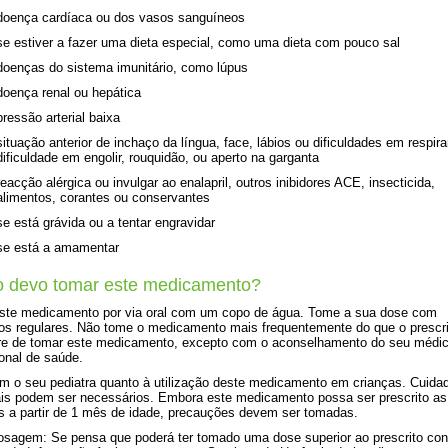
doença cardíaca ou dos vasos sanguíneos
se estiver a fazer uma dieta especial, como uma dieta com pouco sal
doenças do sistema imunitário, como lúpus
doença renal ou hepática
pressão arterial baixa
situação anterior de inchaço da língua, face, lábios ou dificuldades em respira
dificuldade em engolir, rouquidão, ou aperto na garganta
reacção alérgica ou invulgar ao enalapril, outros inibidores ACE, insecticida,
alimentos, corantes ou conservantes
se está grávida ou a tentar engravidar
se está a amamentar
 devo tomar este medicamento?
ste medicamento por via oral com um copo de água. Tome a sua dose com
los regulares. Não tome o medicamento mais frequentemente do que o prescri
re de tomar este medicamento, excepto com o aconselhamento do seu médi
ional de saúde.
m o seu pediatra quanto à utilização deste medicamento em crianças. Cuida
is podem ser necessários. Embora este medicamento possa ser prescrito as
s a partir de 1 mês de idade, precauções devem ser tomadas.
sagem: Se pensa que poderá ter tomado uma dose superior ao prescrito con