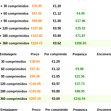
Comprar
 × 30 comprimidos
€35.95
€1.20
Comprar
 × 60 comprimidos
€67.41
€1.12
€4.49
Comprar
 × 90 comprimidos
€89.88
€1.00
€17.96
Comprar
× 120 comprimidos
€107.86
€0.90
€35.93
Comprar
× 180 comprimidos
€143.82
€0.80
€71.87
Comprar
× 360 comprimidos
€224.72
€0.62
€206.65
Embalagem
Preço
Por comprimido
Poupança
Encomen
Comprar!
 30 comprimidos
€38.64
€1.29
Comprar!
 60 comprimidos
€67.41
€1.12
€9.88
Comprar!
 90 comprimidos
€94.38
€1.05
€21.56
Comprar!
 120 comprimidos
€116.85
€0.97
€37.73
Comprar!
 180 comprimidos
€143.82
€0.80
€88.05
Comprar!
 360 comprimidos
€247.19
€0.69
€216.54
Embalagem
Preço
Por comprimido
Poupança
Encomen