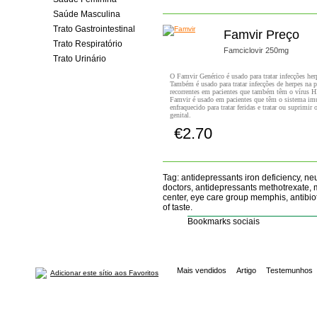
Saúde Masculina
Trato Gastrointestinal
Famvir Preço
Trato Respiratório
Famciclovir 250mg
Trato Urinário
O Famvir Genérico é usado para tratar infecções herp
Também é usado para tratar infecções de herpes na p
recorrentes em pacientes que também têm o vírus H
Famvir é usado em pacientes que têm o sistema imu
enfraquecido para tratar feridas e tratar ou suprimir 
genital.
€2.70
Comprar!
Tag: antidepressants iron deficiency, ne
doctors, antidepressants methotrexate, 
center, eye care group memphis, antibioti
of taste.
Bookmarks sociais
Mais vendidos
Artigo
Testemunhos
Adicionar este sítio aos Favoritos