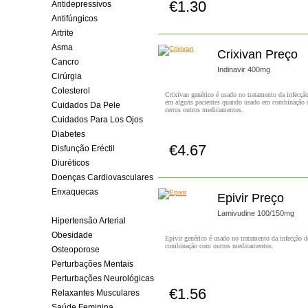
€1.30
Antidepressivos
Comprar!
Antifúngicos
Artrite
Asma
Crixivan Preço
Cancro
Indinavir 400mg
Cirúrgia
Colesterol
Crixivan genérico é usado no tratamento da infecç
em alguns pacientes quando usado em combinação
Cuidados Da Pele
certos outros medicamentos.
Cuidados Para Los Ojos
Diabetes
€4.67
Disfunção Eréctil
Comprar!
Diuréticos
Doenças Cardiovasculares
Enxaquecas
Epivir Preço
HIV
Lamivudine 100/150mg
Hipertensão Arterial
Obesidade
Epivir genérico é usado no tratamento da infecção
combinação com outros medicamentos.
Osteoporose
Perturbações Mentais
Perturbações Neurológicas
€1.56
Relaxantes Musculares
Comprar!
Saúde Feminina