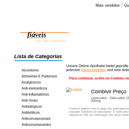
/
Mais vendidos
Qu
Comenta
Recebi a m
Medicamentos
Recebi a e
também ..
fiáveis
>>
poupança online
Lista de Categorias
Unsere Online-Apotheke bietet geprüfte
jederzeit
Viagra bestellen
und eine disk
Alcoolismo
Alzheimer E Parkinson
Para continuar, active os Cookies n
Analgésicos
Anti-Helmínticos
Combivir Preço
Anti-Inflamatórios
Lamivudine - Zidovudine 1
Anti-Virais
300mg
Antialérgicos
Combivir genérico está no grupo dos medicamento
chamados inibidores da transcriptase. É usado para t
Antibióticos
infecção do VIH, em combinação com outros medi
Anticoncepcionais
Anticonvulsivantes