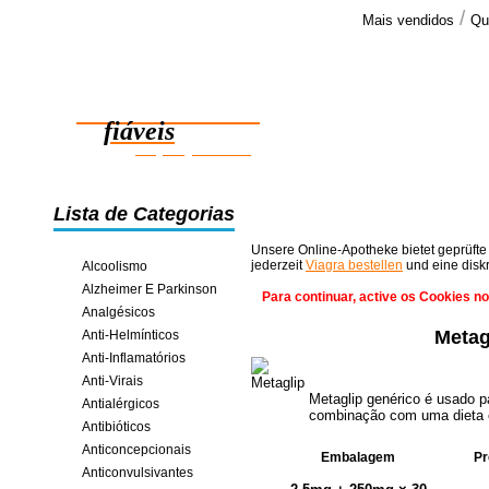
/
Mais vendidos
Qu
Comenta
Olá, obriga
Medicamentos
a encomend
sem problem
fiáveis
poupança online
Lista de Categorias
Unsere Online-Apotheke bietet geprüfte
jederzeit
Viagra bestellen
und eine disk
Alcoolismo
Alzheimer E Parkinson
Para continuar, active os Cookies n
Analgésicos
Metag
Anti-Helmínticos
Anti-Inflamatórios
Anti-Virais
Metaglip genérico é usado p
Antialérgicos
combinação com uma dieta e
Antibióticos
Anticoncepcionais
Embalagem
Pr
Anticonvulsivantes