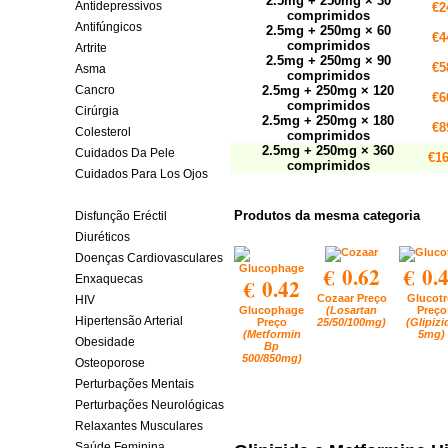
2.5mg + 250mg × 30
Antidepressivos
€2
comprimidos
Antifúngicos
2.5mg + 250mg × 60
€4
comprimidos
Artrite
2.5mg + 250mg × 90
€5
Asma
comprimidos
Cancro
2.5mg + 250mg × 120
€6
comprimidos
Cirúrgia
2.5mg + 250mg × 180
€8
Colesterol
comprimidos
2.5mg + 250mg × 360
Cuidados Da Pele
€16
comprimidos
Cuidados Para Los Ojos
Diabetes
Produtos da mesma categoria
Disfunção Eréctil
Diuréticos
Doenças Cardiovasculares
€ 0.62
€ 0.
Enxaquecas
€ 0.42
Cozaar Preço
Glucotr
HIV
Glucophage
(Losartan
Preço
Hipertensão Arterial
Preço
25/50/100mg)
(Glipizi
(Metformin
5mg)
Obesidade
Bp
500/850mg)
Osteoporose
Perturbações Mentais
Perturbações Neurológicas
Relaxantes Musculares
Saúde Feminina