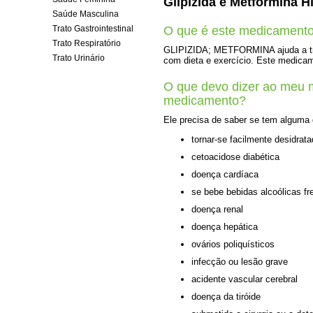
Glipizida e Metformina 
Saúde Masculina
O que é este medicament
Trato Gastrointestinal
Trato Respiratório
GLIPIZIDA; METFORMINA ajuda a trat
Trato Urinário
com dieta e exercício. Este medicame
O que devo dizer ao meu 
medicamento?
Ele precisa de saber se tem alguma
tornar-se facilmente desidrat
cetoacidose diabética
doença cardíaca
se bebe bebidas alcoólicas f
doença renal
doença hepática
ovários poliquísticos
infecção ou lesão grave
acidente vascular cerebral
doença da tiróide