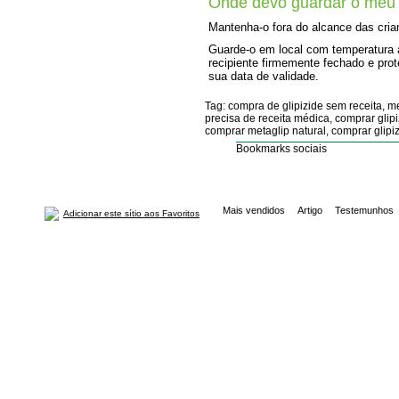
Onde devo guardar o meu
Mantenha-o fora do alcance das cria
Guarde-o em local com temperatura a
recipiente firmemente fechado e prot
sua data de validade.
Tag: compra de glipizide sem receita, m
precisa de receita médica, comprar glipiz
comprar metaglip natural, comprar glipi
Bookmarks sociais
Mais vendidos
Artigo
Testemunhos
Adicionar este sítio aos Favoritos