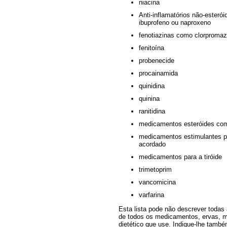
niacina
Anti-inflamatórios não-ester
ibuprofeno ou naproxeno
fenotiazinas como clorpromazi
fenitoína
probenecide
procainamida
quinidina
quinina
ranitidina
medicamentos esteróides com
medicamentos estimulantes par
acordado
medicamentos para a tiróide
trimetoprim
vancomicina
varfarina
Esta lista pode não descrever todas
de todos os medicamentos, ervas, 
dietético que use. Indique-lhe també