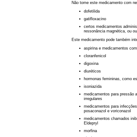
Não tome este medicamento com ne
dofetilida
gatifloxacino
certos medicamentos administ
ressonância magnética, ou ou
Este medicamento pode também inte
aspirina e medicamentos como
cloranfenicol
digoxina
diuréticos
hormonas femininas, como est
isoniazida
medicamentos para pressão ar
irregulares
medicamentos para infecções 
posaconazol e voriconazol
medicamentos chamados inibi
Eldepryl
morfina