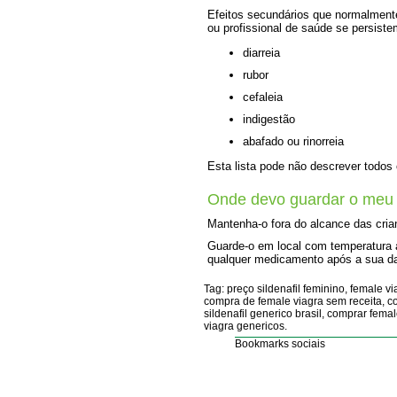
Efeitos secundários que normalment
ou profissional de saúde se persist
diarreia
rubor
cefaleia
indigestão
abafado ou rinorreia
Esta lista pode não descrever todos 
Onde devo guardar o meu
Mantenha-o fora do alcance das cria
Guarde-o em local com temperatura am
qualquer medicamento após a sua da
Tag: preço sildenafil feminino, female v
compra de female viagra sem receita, co
sildenafil generico brasil, comprar fema
viagra genericos.
Bookmarks sociais