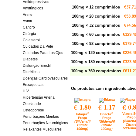
Antidepressivos
100mg × 12 comprimidos
€37.71
Antifúngicos
Artrite
100mg × 20 comprimidos
€53.89
Asma
100mg × 32 comprimidos
€74.56
Cancro
Cirúrgia
100mg × 60 comprimidos
€129.4
Colesterol
100mg × 92 comprimidos
€179.7
Cuidados Da Pele
100mg × 120 comprimidos
€226.4
Cuidados Para Los Ojos
Diabetes
100mg × 180 comprimidos
€323.5
Disfunção Eréctil
100mg × 360 comprimidos
€611.2
Diuréticos
Doenças Cardiovasculares
Enxaquecas
Os produtos com ingrediente ativo 
HIV
Hipertensão Arterial
Obesidade
€ 1.80
€ 1.17
€ 0.
Osteoporose
®
®
Viagra S
Intagra
Eriacta
Perturbações Mentais
Preço
Preço
Preço
(Sildena
(Sildenafil
(Sildenafil
Perturbações Neurológicas
Citrat
Citrate
Citrate
50/100m
100mg)
100mg)
Relaxantes Musculares
Saúde Feminina