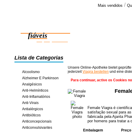
/
Mais vendidos
Qu
Comenta
Olá, obrigad
Medicamentos
os 10 compr
fiáveis
poupança online
Lista de Categorias
Unsere Online-Apotheke bietet geprüfte
jederzeit
Viagra bestellen
und eine disk
Alcoolismo
Alzheimer E Parkinson
Para continuar, active os Cookies n
Analgésicos
Female
Anti-Helmínticos
Anti-Inflamatórios
Anti-Virais
Female Viagra é cientific
Antialérgicos
satisfação sexual para as
Antibióticos
fabricada pela Ajanta Ph
por homens para tratar a d
Anticoncepcionais
Anticonvulsivantes
Embalagem
Preço