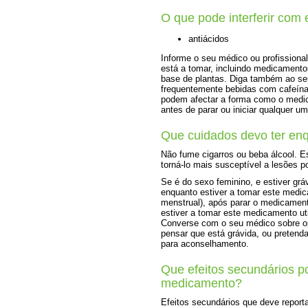
O que pode interferir com
antiácidos
Informe o seu médico ou profission
está a tomar, incluindo medicamentos
base de plantas. Diga também ao seu
frequentemente bebidas com cafeína 
podem afectar a forma como o medic
antes de parar ou iniciar qualquer 
Que cuidados devo ter en
Não fume cigarros ou beba álcool. 
torná-lo mais susceptível a lesões 
Se é do sexo feminino, e estiver grá
enquanto estiver a tomar este medi
menstrual), após parar o medicament
estiver a tomar este medicamento uti
Converse com o seu médico sobre opç
pensar que está grávida, ou pretend
para aconselhamento.
Que efeitos secundários p
medicamento?
Efeitos secundários que deve report