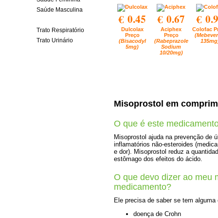
Saúde Masculina
€ 0.45
€ 0.67
€ 0.
Trato Gastrointestinal
Dulcolax
Aciphex
Colofac P
Trato Respiratório
Preço
Preço
(Mebever
Trato Urinário
(Bisacodyl
(Rabeprazole
135mg
5mg)
Sodium
10/20mg)
Misoprostol em comprim
O que é este medicament
Misoprostol ajuda na prevenção de úl
inflamatórios não-esteroides (medic
e dor). Misoprostol reduz a quantid
estômago dos efeitos do ácido.
O que devo dizer ao meu 
medicamento?
Ele precisa de saber se tem alguma
doença de Crohn