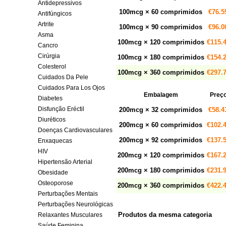
Antidepressivos
100mcg × 60 comprimidos
€76.5
Antifúngicos
Artrite
100mcg × 90 comprimidos
€96.0
Asma
100mcg × 120 comprimidos
€115.
Cancro
Cirúrgia
100mcg × 180 comprimidos
€154.
Colesterol
100mcg × 360 comprimidos
€297.
Cuidados Da Pele
Cuidados Para Los Ojos
Embalagem
Preç
Diabetes
Disfunção Eréctil
200mcg × 32 comprimidos
€58.4
Diuréticos
200mcg × 60 comprimidos
€102.
Doenças Cardiovasculares
200mcg × 92 comprimidos
€137.
Enxaquecas
HIV
200mcg × 120 comprimidos
€167.
Hipertensão Arterial
200mcg × 180 comprimidos
€231.
Obesidade
Osteoporose
200mcg × 360 comprimidos
€422.
Perturbações Mentais
Perturbações Neurológicas
Produtos da mesma categoria
Relaxantes Musculares
Saúde Feminina