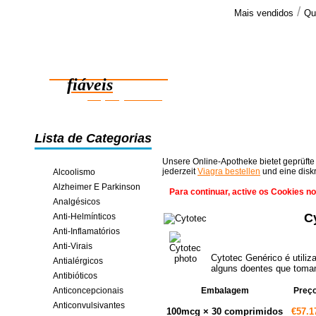
/
Mais vendidos
Qu
Comenta
Recebi a e
Medicamentos
comprimidos
agradece >
fiáveis
poupança online
Lista de Categorias
Unsere Online-Apotheke bietet geprüfte
jederzeit
Viagra bestellen
und eine disk
Alcoolismo
Alzheimer E Parkinson
Para continuar, active os Cookies n
Analgésicos
C
Anti-Helmínticos
Anti-Inflamatórios
Anti-Virais
Cytotec Genérico é utiliz
Antialérgicos
alguns doentes que tomam
Antibióticos
Anticoncepcionais
Embalagem
Preç
Anticonvulsivantes
100mcg × 30 comprimidos
€57.1