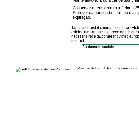
Mantenha-o fora do alcance das cria
Conservar a temperatura inferior a 2
Proteger da humidade. Elimine qualq
expiração.
Tag: misoprostol comprar, comprar cytot
cytotec nas farmacias, preço do misopro
necessita receita, comprar cytotec euro
internet.
Bookmarks sociais
Mais vendidos
Artigo
Testemunhos
Adicionar este sítio aos Favoritos